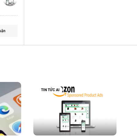
uận
TIN TỨC AI