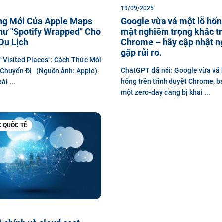
19/09/2025
ng Mới Của Apple Maps
Google vừa vá một lỗ hổ
hư "Spotify Wrapped" Cho
mật nghiêm trọng khác t
Du Lịch
Chrome – hãy cập nhật n
gặp rủi ro.
"Visited Places": Cách Thức Mới
ChatGPT đã nói: Google vừa vá 
 Chuyến Đi (Nguồn ảnh: Apple)
hổng trên trình duyệt Chrome, 
i ...
một zero-day đang bị khai ...
C QUỐC TẾ