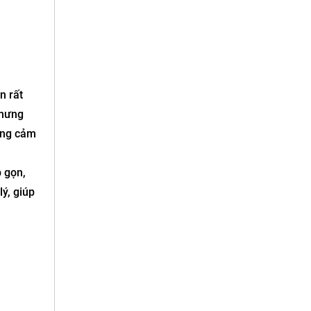
n rất
nhưng
ông cảm
p gọn,
ý, giúp