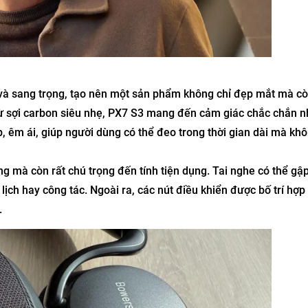
ế và sang trọng, tạo nên một sản phẩm không chỉ đẹp mắt mà cò
 từ sợi carbon siêu nhẹ, PX7 S3 mang đến cảm giác chắc chắn 
 êm ái, giúp người dùng có thể đeo trong thời gian dài mà kh
ng mà còn rất chú trọng đến tính tiện dụng. Tai nghe có thể gậ
h hay công tác. Ngoài ra, các nút điều khiển được bố trí hợp l
.