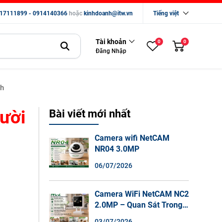
17111899 - 0914140366
hoặc
kinhdoanh@itw.vn
Tiếng việt
Tài khoản
0
0
Đăng Nhập
nh
gười
Bài viết mới nhất
Camera wifi NetCAM
NR04 3.0MP
06/07/2026
Camera WiFi NetCAM NC2
2.0MP – Quan Sát Trong
Nhà Sắc Nét, Ghi Hình
03/07/2026