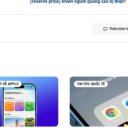
(reserve price) khiến người quảng cáo bị thiệt?
Thêm bình l
ẾT VỀ APPLE
TIN TỨC QUỐC TẾ