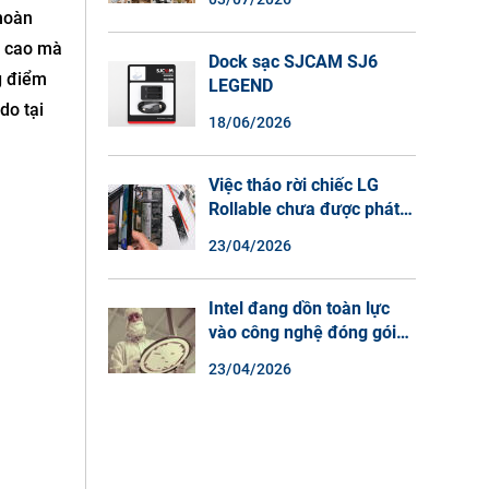
Màu Ban Đêm, Đàm Thoại
 hoàn
2 Chiều
g cao mà
Dock sạc SJCAM SJ6
g điểm
LEGEND
do tại
18/06/2026
Việc tháo rời chiếc LG
Rollable chưa được phát
hành cho thấy lý do tại
23/04/2026
sao điện thoại màn hình
cuộn không phải là một xu
hướng.
Intel đang dồn toàn lực
vào công nghệ đóng gói
chip tiên tiến.
23/04/2026