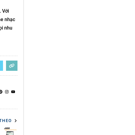
 Với
he nhạc
ọi nhu
 THEO