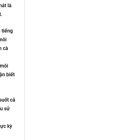
át là
.
 tiếng
môi
n cà
 môi
ận biết
suốt cả
ầu sử
cực kỳ