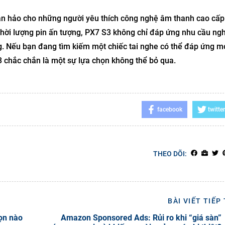
àn hảo cho những người yêu thích công nghệ âm thanh cao cấp.
 thời lượng pin ấn tượng, PX7 S3 không chỉ đáp ứng nhu cầu ng
g. Nếu bạn đang tìm kiếm một chiếc tai nghe có thể đáp ứng m
S3 chắc chắn là một sự lựa chọn không thể bỏ qua.
facebook
twitter
THEO DÕI:
BÀI VIẾT TIẾP
ọn nào
Amazon Sponsored Ads: Rủi ro khi “giá sàn”