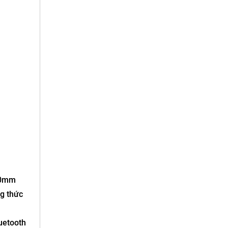
 40mm
ng thức
uetooth