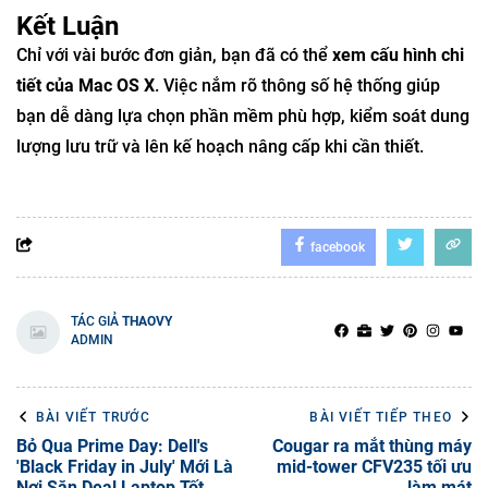
Kết Luận
Chỉ với vài bước đơn giản, bạn đã có thể
xem cấu hình chi
tiết của Mac OS X
. Việc nắm rõ thông số hệ thống giúp
bạn dễ dàng lựa chọn phần mềm phù hợp, kiểm soát dung
lượng lưu trữ và lên kế hoạch nâng cấp khi cần thiết.
facebook
TÁC GIẢ
THAOVY
ADMIN
BÀI VIẾT TRƯỚC
BÀI VIẾT TIẾP THEO
Bỏ Qua Prime Day: Dell's
Cougar ra mắt thùng máy
'Black Friday in July' Mới Là
mid-tower CFV235 tối ưu
Nơi Săn Deal Laptop Tốt
làm mát