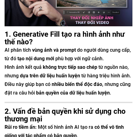
1. Generative Fill tạo ra hình ảnh như
thế nào?
AI phân tích
vùng ảnh và prompt
do người dùng cung cấp,
từ đó
tạo nội dung mới
phù hợp với ngữ cảnh.
Hình ảnh kết quả
không trực tiếp sao chép
từ nguồn nào,
nhưng
dựa trên dữ liệu huấn luyện
từ hàng triệu hình ảnh.
Điều này giúp bạn có
nhiều biến thể độc đáo
, nhưng cũng
đặt ra câu hỏi
bản quyền của dữ liệu huấn luyện
.
2. Vấn đề bản quyền khi sử dụng cho
thương mại
Rủi ro tiềm ẩn:
Một số hình ảnh AI tạo ra
có thể vô tình
giống với tác phẩm có bản quyền
.