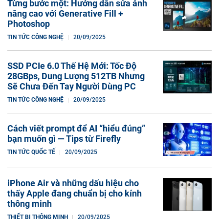
Từng bước một: Hướng dẫn sửa ảnh
nâng cao với Generative Fill +
Photoshop
TIN TỨC CÔNG NGHỆ
20/09/2025
SSD PCIe 6.0 Thế Hệ Mới: Tốc Độ
28GBps, Dung Lượng 512TB Nhưng
Sẽ Chưa Đến Tay Người Dùng PC
TIN TỨC CÔNG NGHỆ
20/09/2025
Cách viết prompt để AI “hiểu đúng”
bạn muốn gì — Tips từ Firefly
TIN TỨC QUỐC TẾ
20/09/2025
iPhone Air và những dấu hiệu cho
thấy Apple đang chuẩn bị cho kính
thông minh
THIẾT BỊ THÔNG MINH
20/09/2025