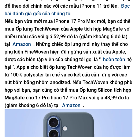
để theo dõi chính xác với các mẫu iPhone 11 trở lên.
Đọc
bài đánh giá gốc của chúng tôi
.
Nếu bạn vừa mới mua iPhone 17 Pro Max mới, bạn có thể
mua
Ốp lưng TechWoven của Apple
tích hợp MagSafe với
nhiều màu sắc với giá 52,99 đô la (giảm khoảng 6 đô la)
tại
Amazon
. Những chiếc ốp lưng mới này thay thế cho
phụ kiện FineWoven hiện đã ngừng sản xuất của Apple,
được các biên tập viên của chúng tôi gọi là "
hoàn toàn
tệ
hại ". Apple cho biết ốp lưng TechWoven của họ được làm
từ 100% polyester tái chế và có kết cấu cảm ứng với các
nút bấm bằng nhôm anodized. Nếu TechWoven không phù
hợp với bạn, bạn cũng có thể mua
Ốp lưng Silicon tích hợp
MagSafe
cho 17 Pro hoặc 17 Pro Max với giá 43,99 đô la
(giảm khoảng 6 đô la) tại
Amazon
.