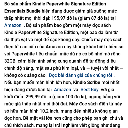
Bộ
sản phẩm Kindle Paperwhite Signature Edition
Essentials Bundle
hiện đang được giảm giá xuống mức
thấp nhất mọi thời đại: 195,97 đô la (giảm 87 đô la) tại
Amazon
. Bộ sản phẩm bao gồm một máy đọc sách
Kindle Paperwhite Signature Edition, một bao da làm từ
da thực vật và một đế sạc không dây. Chiếc máy đọc sách
điện tử cao cấp của Amazon này không khác biệt nhiều so
với Paperwhite tiêu chuẩn, mặc dù nó có bộ nhớ mở rộng
32GB, cảm biến ánh sáng xung quanh để tự động điều
chỉnh độ sáng, mặt sau phủ kim loại, và — tuyệt vời nhất —
không có quảng cáo.
Đọc bài đánh giá của chúng tôi
.
Nếu bạn muốn màn hình lớn hơn,
Kindle Scribe
mới nhất
hiện đang được bán tại
Amazon
và
Best Buy
với giá
khởi điểm 299,99 đô la (giảm 100 đô la), ngang bằng với
mức giá thấp nhất mọi thời đại. Máy đọc sách điện tử này
sở hữu màn hình 10,2 inch, mang đến nhiều không gian
đọc hơn. Bề mặt vải lớn hơn cũng cho phép bạn ghi chú và
chú thích sách, mang lại trải nghiệm viết giống như đang