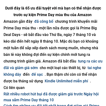
Dưới đây là 65 ưu đãi tuyệt vời mà bạn có thể nhận được
trước sự kiện Prime Day mùa thu của Amazon
Amazon gần đây
đã công bố
chương trình khuyến mãi
Prime Day mùa thu - một lần nữa được gọi là Prime Big
Deal Days - sẽ bắt đầu vào Thứ Ba, ngày 7 tháng 10 và
kéo dài đến hết ngày 8 tháng 10. Mặc dù bạn có khoảng
một tuần để sắp xếp danh sách mong muốn, nhưng nhà
bán lẻ này không đợi đến sự kiện chính mới tung ra
chương trình giảm giá. Amazon đã bắt đầu
tung ra các ưu
đãi và giảm giá sớm
cho một loạt các thiết bị, từ
tai nghe
không dây
đến
đế sạc
. Bạn thậm chí còn có thể nhận
được ba tháng sử dụng
Kindle Unlimited miễn phí
.
Có liên quan
Rất nhiều robot hút bụi đã được giảm giá trước Ngày hội
mua sắm Prime Day tháng 10
Cách tìm những ưu đãi tốt nhất trong đợt giảm giá Prime