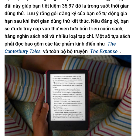
đãi này giúp bạn tiết kiệm 35,97 đô la trong suốt thời gian
dùng thử. Lưu ý rằng gói đăng ký của bạn sẽ tự động gia
hạn sau khi thời gian dùng thử kết thúc. Nếu đăng ký, bạn
sẽ được truy cập vào thư viện hơn bốn triệu cuốn sách,
hàng nghìn sách nói và nhiều loại tạp chí. Một số tựa sách
phải đọc bao gồm các tác phẩm kinh điển như
The
Canterbury Tales
và toàn bộ bộ truyện
The Expanse
.