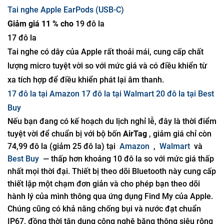
Tai nghe Apple EarPods (USB-C)
Giảm giá 11 % cho
19 đô la
17 đô la
Tai nghe có dây của Apple rất thoải mái, cung cấp chất
lượng micro tuyệt vời so với mức giá và có điều khiển từ
xa tích hợp để điều khiển phát lại âm thanh.
17 đô la tại Amazon
17 đô la tại Walmart
20 đô la tại Best
Buy
Nếu bạn đang có kế hoạch du lịch nghỉ lễ, đây là thời điểm
tuyệt vời để chuẩn bị với bộ bốn
AirTag
, giảm giá chỉ còn
74,99 đô la (giảm 25 đô la) tại
Amazon
,
Walmart
và
Best Buy
— thấp hơn khoảng 10 đô la so với mức giá thấp
nhất mọi thời đại. Thiết bị theo dõi Bluetooth này cung cấp
thiết lập một chạm đơn giản và cho phép bạn theo dõi
hành lý của mình thông qua ứng dụng Find My của Apple.
Chúng cũng có khả năng chống bụi và nước đạt chuẩn
IP67, đồng thời tận dụng công nghệ băng thông siêu rộng