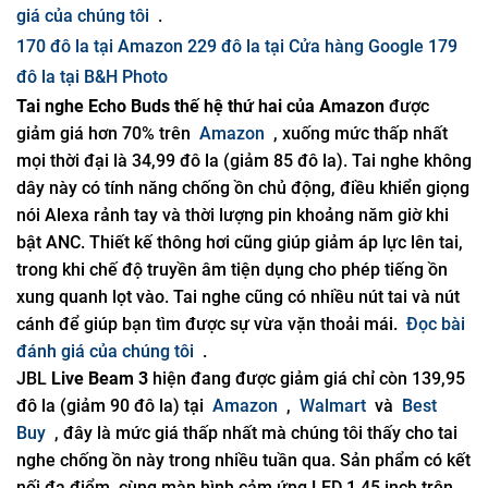
giá của chúng tôi
.
170 đô la tại Amazon
229 đô la tại Cửa hàng Google
179
đô la tại B&H Photo
Tai nghe Echo Buds thế hệ thứ hai của Amazon
được
giảm giá hơn 70% trên
Amazon
, xuống mức thấp nhất
mọi thời đại là 34,99 đô la (giảm 85 đô la). Tai nghe không
dây này có tính năng chống ồn chủ động, điều khiển giọng
nói Alexa rảnh tay và thời lượng pin khoảng năm giờ khi
bật ANC. Thiết kế thông hơi cũng giúp giảm áp lực lên tai,
trong khi chế độ truyền âm tiện dụng cho phép tiếng ồn
xung quanh lọt vào. Tai nghe cũng có nhiều nút tai và nút
cánh để giúp bạn tìm được sự vừa vặn thoải mái.
Đọc bài
đánh giá của chúng tôi
.
JBL
Live Beam 3
hiện đang được giảm giá chỉ còn 139,95
đô la (giảm 90 đô la) tại
Amazon
,
Walmart
và
Best
Buy
, đây là mức giá thấp nhất mà chúng tôi thấy cho tai
nghe chống ồn này trong nhiều tuần qua. Sản phẩm có kết
nối đa điểm, cùng màn hình cảm ứng LED 1,45 inch trên