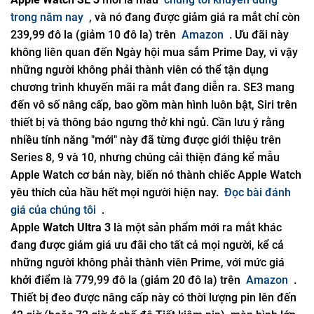
trong năm nay
, và nó đang được giảm giá ra mắt chỉ còn
239,99 đô la (giảm 10 đô la) trên
Amazon
. Ưu đãi này
không liên quan đến Ngày hội mua sắm Prime Day, vì vậy
những người không phải thành viên có thể tận dụng
chương trình khuyến mãi ra mắt đang diễn ra. SE3 mang
đến vô số nâng cấp, bao gồm màn hình luôn bật, Siri trên
thiết bị và thông báo ngưng thở khi ngủ. Cần lưu ý rằng
nhiều tính năng "mới" này đã từng được giới thiệu trên
Series 8, 9 và 10, nhưng chúng cải thiện đáng kể mẫu
Apple Watch cơ bản này, biến nó thành chiếc Apple Watch
yêu thích của hầu hết mọi người hiện nay.
Đọc bài đánh
giá của chúng tôi
.
Apple
Watch Ultra 3
là một sản phẩm mới ra mắt khác
đang được giảm giá ưu đãi cho tất cả mọi người, kể cả
những người không phải thành viên Prime, với mức giá
khởi điểm là 779,99 đô la (giảm 20 đô la) trên
Amazon
.
Thiết bị đeo được nâng cấp này có thời lượng pin lên đến