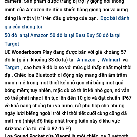
camera. Sản phẩm được trang bị trợ lý giọng nói thông
minh của Amazon để điều khiển bằng giọng nói và xứng
đáng là một vị trí trên đầu giường của bạn.
Đọc bài đánh
giá của chúng tôi
.
50 đô la tại Amazon
50 đô la tại Best Buy
50 đô la tại
Target
UE
Wonderboom Play
đang được bán với giá khoảng 57
đô la (giảm khoảng 33 đô la) tại
Amazon
,
Walmart
và
Target
, cao hơn 9 đô la so với mức giá thấp nhất mọi thời
đại. Chiếc loa Bluetooth di động này mang đến âm trầm
mạnh mẽ trong một thiết kế nhỏ gọn chỉ bằng một quả
bóng mềm; tuy nhiên, mặc dù có thiết kế nhỏ gọn, nó vẫn
có thể phát nhạc liên tục lên đến 10 giờ và đạt chuẩn IP67
về khả năng chống bụi và nước, rất phù hợp cho những
ngày lười biếng ngoài trời khi thời tiết cuối cùng cũng đã
mát mẻ (nhiệt độ thấp nhất trong tuần này ở khu vực
Arizona của tôi chỉ là 82 độ F!).
Loa Sound Pocket của Xiaomi
là một chiếc loa Bluetooth