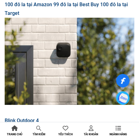
100 đô la tại Amazon
99 đô la tại Best Buy
100 đô la tại
Target
Blink Outdoor 4
Giảm giá 65 % cho
100 đô la
TRANG CHỦ
YÊU THÍCH
TÀI KHOẢN
NGÀNH HÀNG
TÌM KIẾM
35 đô la