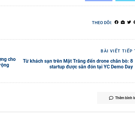
THEO DÕI:
BÀI VIẾT TIẾP
ợng cho
Từ khách sạn trên Mặt Trăng đến drone chăn bò: 8
rộng
startup được săn đón tại YC Demo Day
Thêm bình l