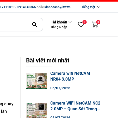
17111899 - 0914140366
hoặc
kinhdoanh@itw.vn
Tiếng việt
Tài khoản
0
0
Đăng Nhập
Bài viết mới nhất
Camera wifi NetCAM
NR04 3.0MP
06/07/2026
Camera WiFi NetCAM NC2
ng quay
2.0MP – Quan Sát Trong
 làn
Nhà Sắc Nét, Ghi Hình
03/07/2026