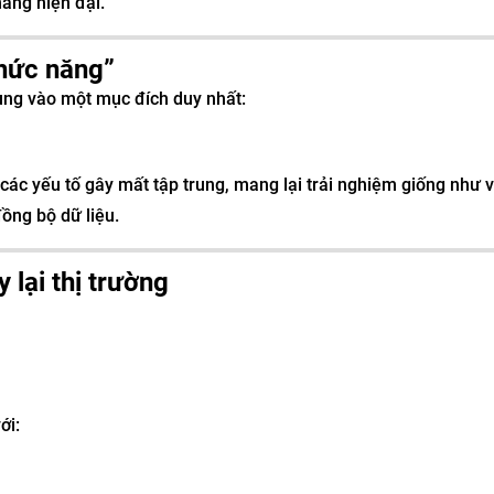
năng hiện đại.
chức năng”
trung vào một mục đích duy nhất:
ác yếu tố gây mất tập trung, mang lại trải nghiệm giống như v
ồng bộ dữ liệu.
 lại thị trường
ới: