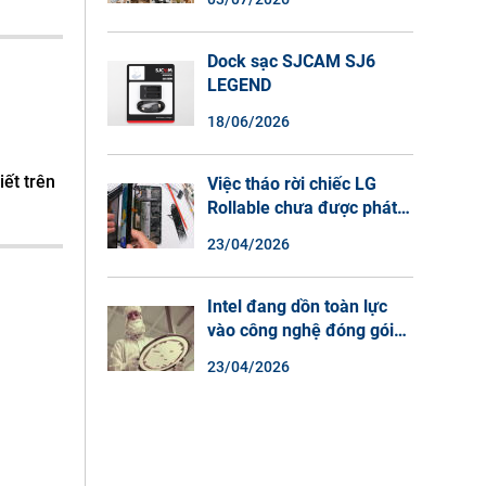
Màu Ban Đêm, Đàm Thoại
2 Chiều
Dock sạc SJCAM SJ6
LEGEND
18/06/2026
iết trên
Việc tháo rời chiếc LG
Rollable chưa được phát
hành cho thấy lý do tại
23/04/2026
sao điện thoại màn hình
cuộn không phải là một xu
hướng.
Intel đang dồn toàn lực
vào công nghệ đóng gói
chip tiên tiến.
23/04/2026