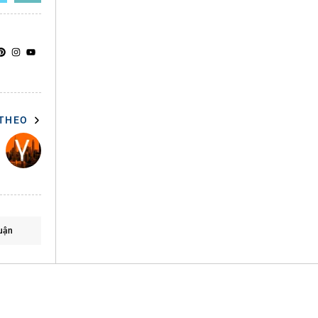
 THEO
uận