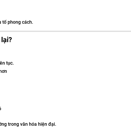
u tố phong cách.
lại?
ên tục.
 hơn
ó
ớng trong văn hóa hiện đại.