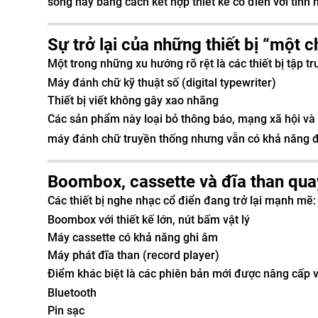
sóng này bằng cách kết hợp thiết kế cổ điển với tính 
Sự trở lại của những thiết bị “một 
Một trong những xu hướng rõ rệt là các thiết bị tập 
Máy đánh chữ kỹ thuật số (digital typewriter)
Thiết bị viết không gây xao nhãng
Các sản phẩm này loại bỏ thông báo, mạng xã hội và c
máy đánh chữ truyền thống nhưng vẫn có khả năng đ
Boombox, cassette và đĩa than quay
Các thiết bị nghe nhạc cổ điển đang trở lại mạnh mẽ:
Boombox với thiết kế lớn, nút bấm vật lý
Máy cassette có khả năng ghi âm
Máy phát đĩa than (record player)
Điểm khác biệt là các phiên bản mới được nâng cấp v
Bluetooth
Pin sạc