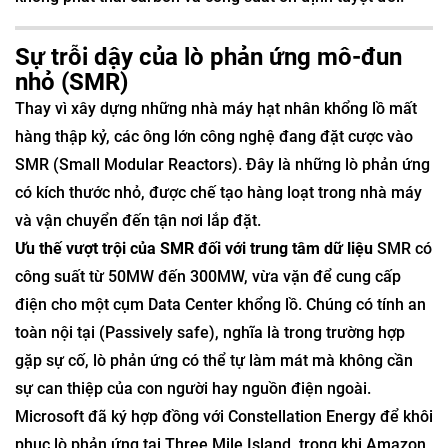
Sự trỗi dậy của lò phản ứng mô-đun
nhỏ (SMR)
Thay vì xây dựng những nhà máy hạt nhân khổng lồ mất
hàng thập kỷ, các ông lớn công nghệ đang đặt cược vào
SMR (Small Modular Reactors). Đây là những lò phản ứng
có kích thước nhỏ, được chế tạo hàng loạt trong nhà máy
và vận chuyển đến tận nơi lắp đặt.
Ưu thế vượt trội của SMR đối với trung tâm dữ liệu
SMR có
công suất từ 50MW đến 300MW, vừa vặn để cung cấp
điện cho một cụm Data Center khổng lồ. Chúng có tính an
toàn nội tại (Passively safe), nghĩa là trong trường hợp
gặp sự cố, lò phản ứng có thể tự làm mát mà không cần
sự can thiệp của con người hay nguồn điện ngoài.
Microsoft đã ký hợp đồng với Constellation Energy để khôi
phục lò phản ứng tại Three Mile Island, trong khi Amazon