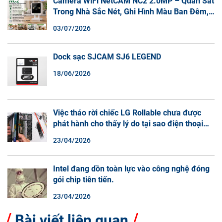
Camera WiFi NetCAM NC2 2.0MP – Quan Sát
Trong Nhà Sắc Nét, Ghi Hình Màu Ban Đêm,
Đàm Thoại 2 Chiều
03/07/2026
Dock sạc SJCAM SJ6 LEGEND
18/06/2026
Việc tháo rời chiếc LG Rollable chưa được
phát hành cho thấy lý do tại sao điện thoại
màn hình cuộn không phải là một xu hướng.
23/04/2026
Intel đang dồn toàn lực vào công nghệ đóng
gói chip tiên tiến.
23/04/2026
Bài viết liên quan