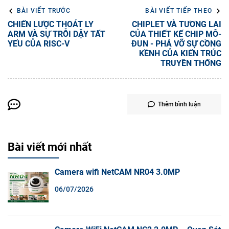
BÀI VIẾT TRƯỚC
BÀI VIẾT TIẾP THEO
CHIẾN LƯỢC THOÁT LY
CHIPLET VÀ TƯƠNG LAI
ARM VÀ SỰ TRỖI DẬY TẤT
CỦA THIẾT KẾ CHIP MÔ-
YẾU CỦA RISC-V
ĐUN - PHÁ VỠ SỰ CỒNG
KỀNH CỦA KIẾN TRÚC
TRUYỀN THỐNG
Thêm bình luận
Bài viết mới nhất
Camera wifi NetCAM NR04 3.0MP
06/07/2026