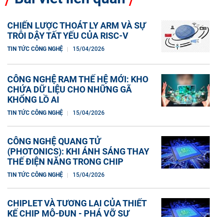
CHIẾN LƯỢC THOÁT LY ARM VÀ SỰ
TRỖI DẬY TẤT YẾU CỦA RISC-V
TIN TỨC CÔNG NGHỆ
15/04/2026
CÔNG NGHỆ RAM THẾ HỆ MỚI: KHO
CHỨA DỮ LIỆU CHO NHỮNG GÃ
KHỔNG LỒ AI
TIN TỨC CÔNG NGHỆ
15/04/2026
CÔNG NGHỆ QUANG TỬ
(PHOTONICS): KHI ÁNH SÁNG THAY
THẾ ĐIỆN NĂNG TRONG CHIP
TIN TỨC CÔNG NGHỆ
15/04/2026
CHIPLET VÀ TƯƠNG LAI CỦA THIẾT
KẾ CHIP MÔ-ĐUN - PHÁ VỠ SỰ