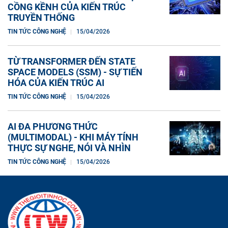
CỒNG KỀNH CỦA KIẾN TRÚC
TRUYỀN THỐNG
TIN TỨC CÔNG NGHỆ
15/04/2026
TỪ TRANSFORMER ĐẾN STATE
SPACE MODELS (SSM) - SỰ TIẾN
HÓA CỦA KIẾN TRÚC AI
TIN TỨC CÔNG NGHỆ
15/04/2026
AI ĐA PHƯƠNG THỨC
(MULTIMODAL) - KHI MÁY TÍNH
THỰC SỰ NGHE, NÓI VÀ NHÌN
TIN TỨC CÔNG NGHỆ
15/04/2026