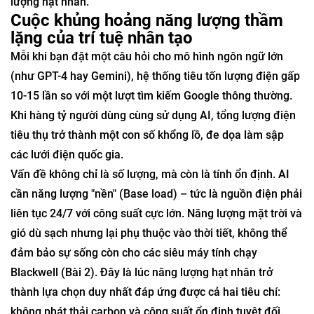
lượng hạt nhân.
Cuộc khủng hoảng năng lượng thầm
lặng của trí tuệ nhân tạo
Mỗi khi bạn đặt một câu hỏi cho mô hình ngôn ngữ lớn
(như GPT-4 hay Gemini), hệ thống tiêu tốn lượng điện gấp
10-15 lần so với một lượt tìm kiếm Google thông thường.
Khi hàng tỷ người dùng cùng sử dụng AI, tổng lượng điện
tiêu thụ trở thành một con số khổng lồ, đe dọa làm sập
các lưới điện quốc gia.
Vấn đề không chỉ là số lượng, mà còn là tính ổn định. AI
cần năng lượng "nền" (Base load) – tức là nguồn điện phải
liên tục 24/7 với công suất cực lớn. Năng lượng mặt trời và
gió dù sạch nhưng lại phụ thuộc vào thời tiết, không thể
đảm bảo sự sống còn cho các siêu máy tính chạy
Blackwell (Bài 2). Đây là lúc năng lượng hạt nhân trở
thành lựa chọn duy nhất đáp ứng được cả hai tiêu chí:
không phát thải carbon và công suất ổn định tuyệt đối.