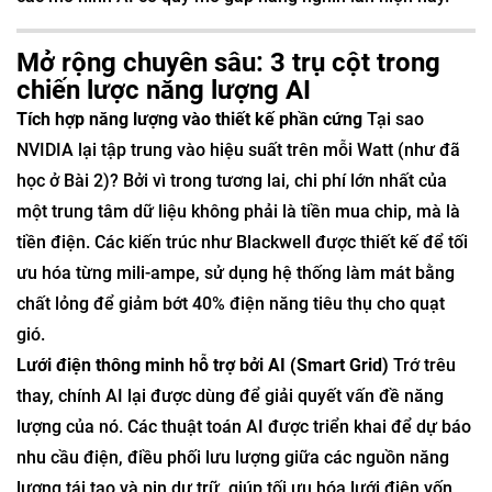
Mở rộng chuyên sâu: 3 trụ cột trong
chiến lược năng lượng AI
Tích hợp năng lượng vào thiết kế phần cứng
Tại sao
NVIDIA lại tập trung vào hiệu suất trên mỗi Watt (như đã
học ở Bài 2)? Bởi vì trong tương lai, chi phí lớn nhất của
một trung tâm dữ liệu không phải là tiền mua chip, mà là
tiền điện. Các kiến trúc như Blackwell được thiết kế để tối
ưu hóa từng mili-ampe, sử dụng hệ thống làm mát bằng
chất lỏng để giảm bớt 40% điện năng tiêu thụ cho quạt
gió.
Lưới điện thông minh hỗ trợ bởi AI (Smart Grid)
Trớ trêu
thay, chính AI lại được dùng để giải quyết vấn đề năng
lượng của nó. Các thuật toán AI được triển khai để dự báo
nhu cầu điện, điều phối lưu lượng giữa các nguồn năng
lượng tái tạo và pin dự trữ, giúp tối ưu hóa lưới điện vốn