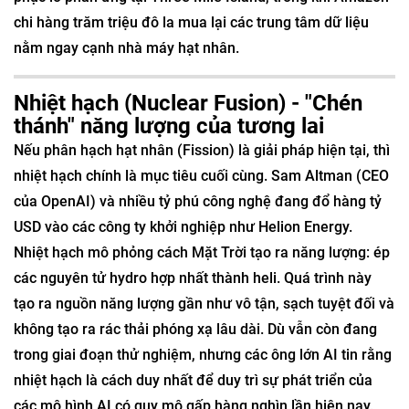
chi hàng trăm triệu đô la mua lại các trung tâm dữ liệu
nằm ngay cạnh nhà máy hạt nhân.
Nhiệt hạch (Nuclear Fusion) - "Chén
thánh" năng lượng của tương lai
Nếu phân hạch hạt nhân (Fission) là giải pháp hiện tại, thì
nhiệt hạch chính là mục tiêu cuối cùng. Sam Altman (CEO
của OpenAI) và nhiều tỷ phú công nghệ đang đổ hàng tỷ
USD vào các công ty khởi nghiệp như Helion Energy.
Nhiệt hạch mô phỏng cách Mặt Trời tạo ra năng lượng: ép
các nguyên tử hydro hợp nhất thành heli. Quá trình này
tạo ra nguồn năng lượng gần như vô tận, sạch tuyệt đối và
không tạo ra rác thải phóng xạ lâu dài. Dù vẫn còn đang
trong giai đoạn thử nghiệm, nhưng các ông lớn AI tin rằng
nhiệt hạch là cách duy nhất để duy trì sự phát triển của
các mô hình AI có quy mô gấp hàng nghìn lần hiện nay.