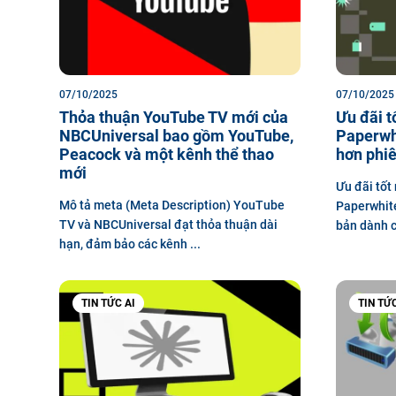
07/10/2025
07/10/2025
Thỏa thuận YouTube TV mới của
Ưu đãi t
NBCUniversal bao gồm YouTube,
Paperwhi
Peacock và một kênh thể thao
hơn phiê
mới
Ưu đãi tốt
Mô tả meta (Meta Description) YouTube
Paperwhite
TV và NBCUniversal đạt thỏa thuận dài
bản dành c
hạn, đảm bảo các kênh ...
TIN TỨC AI
TIN TỨ