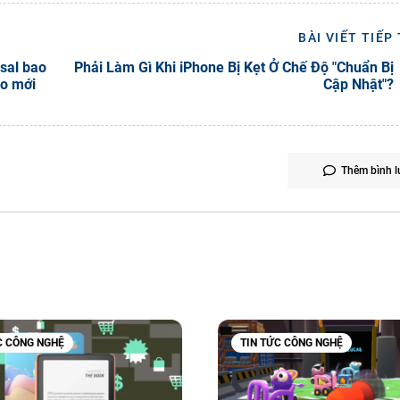
BÀI VIẾT TIẾP
sal bao
Phải Làm Gì Khi iPhone Bị Kẹt Ở Chế Độ "Chuẩn Bị
ao mới
Cập Nhật"?
Thêm bình l
C CÔNG NGHỆ
TIN TỨC CÔNG NGHỆ