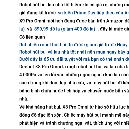
Robot hút bụi lau nhà tốt hiếm khi có giá rẻ, nhưng
giá đáng kể trước
sự kiện Prime Day tiếp theo của 
X9 Pro Omni
mới hơn đang được bán trên Amazon dành
la)
và
899,99 đô la (giảm 400 đô la)
, đây là mức gi
Có liên quan
Rất nhiều robot hút bụi đã được giảm giá trước Ngà
Robot hút bụi và lau nhà tốt nhất nên mua ngay bây g
Dưới đây là 65 ưu đãi tuyệt vời mà bạn có thể nhận
Deebot X8 Pro Omni là một robot hút bụi và lau nhà lai
4.000Pa và len lỏi vào những ngóc ngách khó lau chùi
sạch trong khi dọn dẹp nhà cửa, và máy hút bụi đi k
bằng bình chứa nước tích hợp và chuyển nước bẩn vào
nhà.
Về khả năng hút bụi, X8 Pro Omni tự hào sở hữu lực hú
đống đồ đạc lộn xộn. Chiếc máy hút bụi mạnh mẽ này
phát hiện và tránh chướng ngại vật, thích ứng với nh