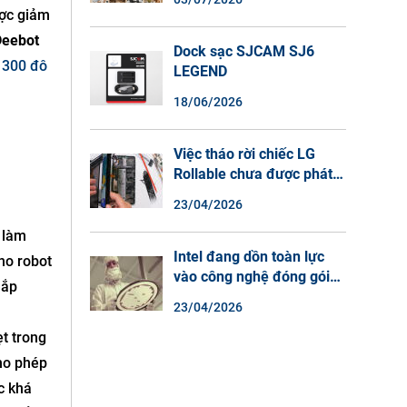
Màu Ban Đêm, Đàm Thoại
ược giảm
2 Chiều
Deebot
Dock sạc SJCAM SJ6
m 300 đô
LEGEND
18/06/2026
Việc tháo rời chiếc LG
Rollable chưa được phát
hành cho thấy lý do tại
23/04/2026
sao điện thoại màn hình
cuộn không phải là một xu
 làm
hướng.
Intel đang dồn toàn lực
ho robot
vào công nghệ đóng gói
hắp
chip tiên tiến.
23/04/2026
ẹt trong
ho phép
c khá