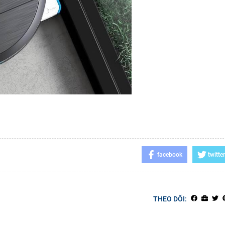
facebook
twitter
THEO DÕI: