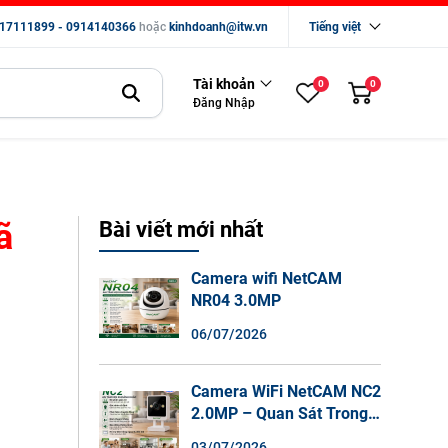
17111899 - 0914140366
hoặc
kinhdoanh@itw.vn
Tiếng việt
Tài khoản
0
0
Đăng Nhập
ã
Bài viết mới nhất
Camera wifi NetCAM
NR04 3.0MP
06/07/2026
Camera WiFi NetCAM NC2
2.0MP – Quan Sát Trong
Nhà Sắc Nét, Ghi Hình
03/07/2026