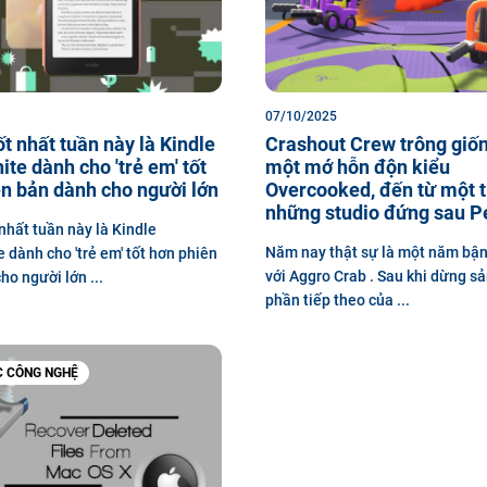
07/10/2025
ốt nhất tuần này là Kindle
Crashout Crew trông giố
te dành cho 'trẻ em' tốt
một mớ hỗn độn kiểu
n bản dành cho người lớn
Overcooked, đến từ một 
những studio đứng sau P
 nhất tuần này là Kindle
Năm nay thật sự là một năm bận
 dành cho 'trẻ em' tốt hơn phiên
với Aggro Crab . Sau khi dừng sả
ho người lớn ...
phần tiếp theo của ...
C CÔNG NGHỆ