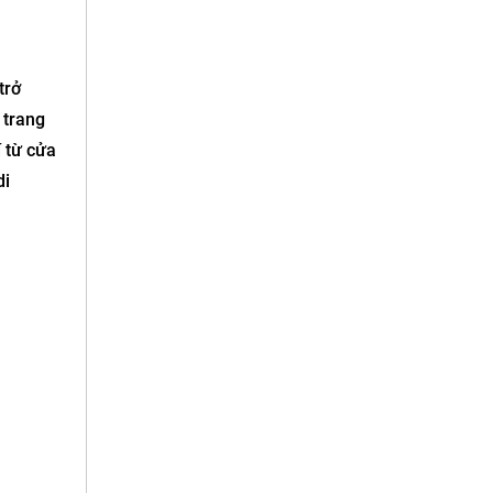
trở
 trang
 từ cửa
di