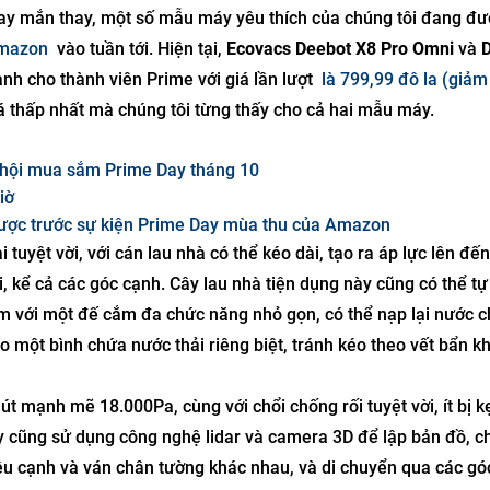
 may mắn thay, một số mẫu máy yêu thích của chúng tôi đang đ
Amazon
vào tuần tới. Hiện tại,
Ecovacs Deebot X8 Pro Omni
và
 cho thành viên Prime với giá lần lượt
là 799,99 đô la (giả
á thấp nhất mà chúng tôi từng thấy cho cả hai mẫu máy.
y hội mua sắm Prime Day tháng 10
iờ
 được trước sự kiện Prime Day mùa thu của Amazon
 tuyệt vời, với cán lau nhà có thể kéo dài, tạo ra áp lực lên đến
, kể cả các góc cạnh. Cây lau nhà tiện dụng này cũng có thể tự
èm với một đế cắm đa chức năng nhỏ gọn, có thể nạp lại nước c
 một bình chứa nước thải riêng biệt, tránh kéo theo vết bẩn k
t mạnh mẽ 18.000Pa, cùng với chổi chống rối tuyệt vời, ít bị k
 cũng sử dụng công nghệ lidar và camera 3D để lập bản đồ, c
iều cạnh và ván chân tường khác nhau, và di chuyển qua các gó