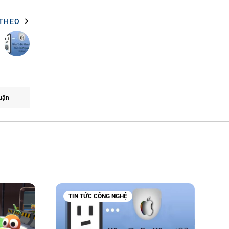
 THEO
uận
TIN TỨC CÔNG NGHỆ