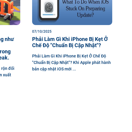
07/10/2025
ng như
Phải Làm Gì Khi iPhone Bị Kẹt Ở
Chế Độ "Chuẩn Bị Cập Nhật"?
trong
Phải Làm Gì Khi iPhone Bị Kẹt Ở Chế Độ
eak.
"Chuẩn Bị Cập Nhật"? Khi Apple phát hành
 rộn đối
bản cập nhật iOS mới ...
n xuất