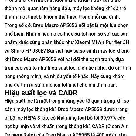
thành mối quan tâm hàng đầu, máy lọc không khí đã trở
thành một thiết bị không thể thiếu trong mỗi gia đình.
Trong số đó, Dreo Macro AP505S nổi bật là một lựa chọn
phổ biến. Nhưng liệu nó có thực sự tốt hơn so với các sản
phẩm khác cùng phân khúc như Xiaomi Mi Air Purifier 3H
và Sharp FP-J30E? Bài viết này sẽ so sánh máy lọc không
khí Dreo Macro AP505S với hai đối thủ cạnh tranh, dựa
trên các yếu tố như hiệu suất lọc, diện tích phủ, độ ồn, tính
năng thông minh, và nhiều yếu tố khác. Hãy cùng khám
phá để tìm ra sự lựa chọn tốt nhất cho gia đình bạn.
Hiệu suất lọc và CADR
Hiệu suất lọc là một trong những yếu tố quan trọng khi so
sánh máy lọc không khí. Dreo Macro AP505S được trang
bị bộ lọc HEPA 3 lớp, có khả năng loại bỏ tới 99,97% các
hạt bụi mịn và vi khuẩn trong không khí. CADR (Clean Air
Delivery Rate) của Dreo Macro AP505S là 400 m³/h, cho