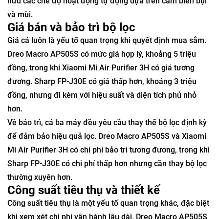
hữu các chế độ hoạt động tự động dựa trên cảm biến bụi
và mùi.
Giá bán và bảo trì bộ lọc
Giá cả luôn là yếu tố quan trọng khi quyết định mua sắm.
Dreo Macro AP505S có mức giá hợp lý, khoảng 5 triệu
đồng, trong khi Xiaomi Mi Air Purifier 3H có giá tương
đương. Sharp FP-J30E có giá thấp hơn, khoảng 3 triệu
đồng, nhưng đi kèm với hiệu suất và diện tích phủ nhỏ
hơn.
Về bảo trì, cả ba máy đều yêu cầu thay thế bộ lọc định kỳ
để đảm bảo hiệu quả lọc. Dreo Macro AP505S và Xiaomi
Mi Air Purifier 3H có chi phí bảo trì tương đương, trong khi
Sharp FP-J30E có chi phí thấp hơn nhưng cần thay bộ lọc
thường xuyên hơn.
Công suất tiêu thụ và thiết kế
Công suất tiêu thụ là một yếu tố quan trọng khác, đặc biệt
khi xem xét chi phí vận hành lâu dài. Dreo Macro AP505S