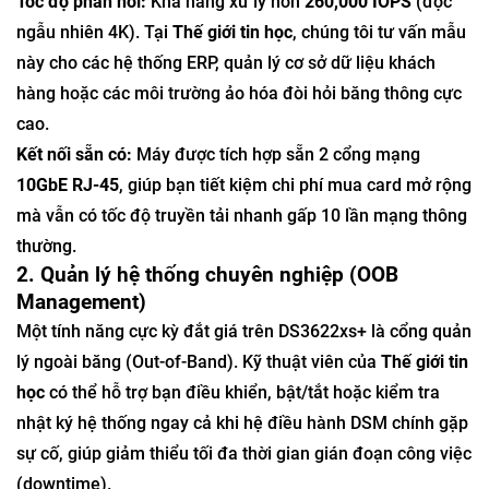
Tốc độ phản hồi:
Khả năng xử lý hơn
260,000 IOPS
(đọc
ngẫu nhiên 4K). Tại
Thế giới tin học
, chúng tôi tư vấn mẫu
này cho các hệ thống ERP, quản lý cơ sở dữ liệu khách
hàng hoặc các môi trường ảo hóa đòi hỏi băng thông cực
cao.
Kết nối sẵn có:
Máy được tích hợp sẵn 2 cổng mạng
10GbE RJ-45
, giúp bạn tiết kiệm chi phí mua card mở rộng
mà vẫn có tốc độ truyền tải nhanh gấp 10 lần mạng thông
thường.
2. Quản lý hệ thống chuyên nghiệp (OOB
Management)
Một tính năng cực kỳ đắt giá trên DS3622xs+ là cổng quản
lý ngoài băng (Out-of-Band). Kỹ thuật viên của
Thế giới tin
học
có thể hỗ trợ bạn điều khiển, bật/tắt hoặc kiểm tra
nhật ký hệ thống ngay cả khi hệ điều hành DSM chính gặp
sự cố, giúp giảm thiểu tối đa thời gian gián đoạn công việc
(downtime).