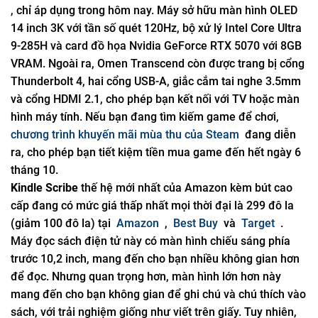
, chỉ áp dụng trong hôm nay. Máy sở hữu màn hình OLED
14 inch 3K với tần số quét 120Hz, bộ xử lý Intel Core Ultra
9-285H và card đồ họa Nvidia GeForce RTX 5070 với 8GB
VRAM. Ngoài ra, Omen Transcend còn được trang bị cổng
Thunderbolt 4, hai cổng USB-A, giắc cắm tai nghe 3.5mm
và cổng HDMI 2.1, cho phép bạn kết nối với TV hoặc màn
hình máy tính. Nếu bạn đang tìm kiếm game để chơi,
chương trình khuyến mãi mùa thu của Steam
đang diễn
ra, cho phép bạn tiết kiệm tiền mua game đến hết ngày 6
tháng 10.
Kindle Scribe
thế hệ mới nhất của Amazon kèm bút cao
cấp đang có mức giá thấp nhất mọi thời đại là 299 đô la
(giảm 100 đô la) tại
Amazon
,
Best Buy
và
Target
.
Máy đọc sách điện tử này có màn hình chiếu sáng phía
trước 10,2 inch, mang đến cho bạn nhiều không gian hơn
để đọc. Nhưng quan trọng hơn, màn hình lớn hơn này
mang đến cho bạn không gian để ghi chú và chú thích vào
sách, với trải nghiệm giống như viết trên giấy. Tuy nhiên,