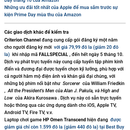
Day tháng 10 của Amazon
Những ưu đãi tốt nhất của Apple để mua sắm trước sự
kiện Prime Day mùa thu của Amazon
Các giao dịch khác để kiểm tra
Criterion Channel
đang cung cấp gói đăng ký một năm
cho người đăng ký mới
với giá 79,99 đô la (giảm 20 đô
la)
khi nhập mã
FALLSPECIAL
, đến hết ngày 5 tháng 10.
Dịch vụ phát trực tuyến này cung cấp tuyển tập phim kinh
điển và đương đại được tuyển chọn kỹ lưỡng, phù hợp với
cả người hâm mộ điện ảnh và khán giả đại chúng, với
những bộ phim nổi bật như
Sorcerer
của William Friedkin
,
All the President's Men của Alan J. Pakula, và High and
Low
của Akira Kurosawa . Dịch vụ này có sẵn trực tuyến
hoặc thông qua các ứng dụng dành cho iOS, Apple TV,
Android TV, Fire TV, v.v.
Laptop chơi game
HP Omen Transcend
hiện đang
được
giảm giá chỉ còn 1.599 đô la (giảm 440 đô la) tại Best Buy