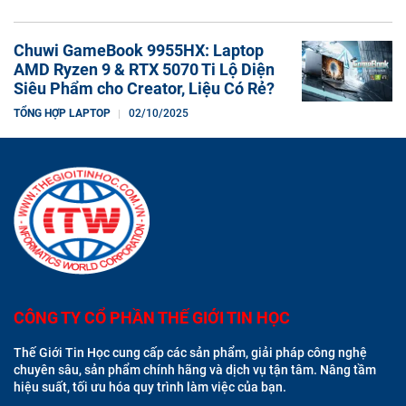
Chuwi GameBook 9955HX: Laptop
AMD Ryzen 9 & RTX 5070 Ti Lộ Diện
Siêu Phẩm cho Creator, Liệu Có Rẻ?
TỔNG HỢP LAPTOP
02/10/2025
CÔNG TY CỔ PHẦN THẾ GIỚI TIN HỌC
Thế Giới Tin Học cung cấp các sản phẩm, giải pháp công nghệ
chuyên sâu, sản phẩm chính hãng và dịch vụ tận tâm. Nâng tầm
hiệu suất, tối ưu hóa quy trình làm việc của bạn.