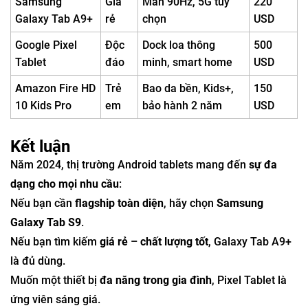
Samsung
Giá
Màn 90Hz, 5G tùy
220
Galaxy Tab A9+
rẻ
chọn
USD
Google Pixel
Độc
Dock loa thông
500
Tablet
đáo
minh, smart home
USD
Amazon Fire HD
Trẻ
Bao da bền, Kids+,
150
10 Kids Pro
em
bảo hành 2 năm
USD
Kết luận
Năm 2024, thị trường Android tablets mang đến
sự đa
dạng cho mọi nhu cầu
:
Nếu bạn cần
flagship toàn diện
, hãy chọn
Samsung
Galaxy Tab S9
.
Nếu bạn tìm kiếm
giá rẻ – chất lượng tốt
, Galaxy Tab A9+
là đủ dùng.
Muốn một thiết bị
đa năng trong gia đình
, Pixel Tablet là
ứng viên sáng giá.