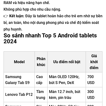
RAM và hiệu năng hạn chế.
Không phù hợp cho nhu cầu nặng.
👉
Kết luận:
Đây là tablet hoàn hảo cho trẻ em nhờ sự bền
bỉ, an toàn, kho nội dung phong phú và chế độ kiểm soát
phụ huynh.
So sánh nhanh Top 5 Android tablets
2024
Giá
Phân
Model
Ưu điểm nổi bật
khởi
khúc
điểm
Samsung
Cao
Màn OLED 120Hz,
700
Galaxy Tab S9
cấp
bút S Pen, DeX
USD
Tầm
Màn 12.7 inch, bút
300
Lenovo Tab P12
trung
kèm, pin trâu
USD