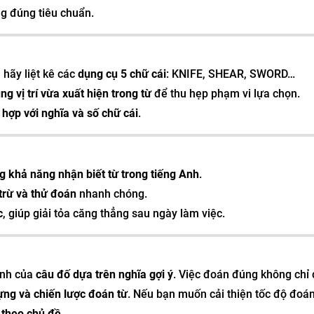
g đúng tiêu chuẩn.
 hãy liệt kê các
dụng cụ 5 chữ cái
: KNIFE, SHEAR, SWORD…
g vị trí vừa xuất hiện trong từ
để thu hẹp phạm vi lựa chọn.
 hợp với nghĩa và số chữ cái
.
g khả năng nhận biết từ trong tiếng Anh
.
 trừ và thử đoán
nhanh chóng.
c
, giúp giải tỏa căng thẳng sau ngày làm việc.
ình của
câu đố dựa trên nghĩa gợi ý
. Việc đoán đúng không chỉ
ựng và chiến lược đoán từ
. Nếu bạn muốn cải thiện tốc độ đoán
 theo chủ đề
.