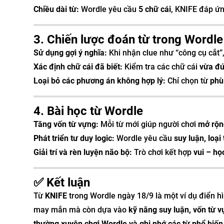
Chiều dài từ:
Wordle yêu cầu
5 chữ cái
, KNIFE đáp ứn
3. Chiến lược đoán từ trong Wordle
Sử dụng gợi ý nghĩa:
Khi nhận clue như “công cụ cắt”,
Xác định chữ cái đã biết:
Kiểm tra các chữ cái
vừa đún
Loại bỏ các phương án không hợp lý:
Chỉ chọn từ
phù
4. Bài học từ Wordle
Tăng vốn từ vựng:
Mỗi từ mới giúp người chơi
mở rộn
Phát triển tư duy logic:
Wordle yêu cầu
suy luận, loại
Giải trí và rèn luyện não bộ:
Trò chơi kết hợp
vui – họ
✅ Kết luận
Từ
KNIFE
trong Wordle ngày 18/9 là một ví dụ điển h
may mắn mà còn dựa vào
kỹ năng suy luận, vốn từ v
thường xuyên chơi Wordle và ghi nhớ các từ phổ biến