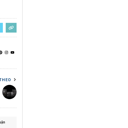
 THEO
uận