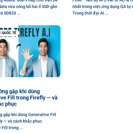
ata vừa công bố hai ổ SSD gắn
nhất trong việc ứng dụng QA tự
à SD820 ...
Trong thời đại AI ...
C QUỐC TẾ
ường gặp khi dùng
ve Fill trong Firefly — và
ắc phục
ng gặp khi dùng Generative Fill
fly — và cách khắc phục
Fill trong ...