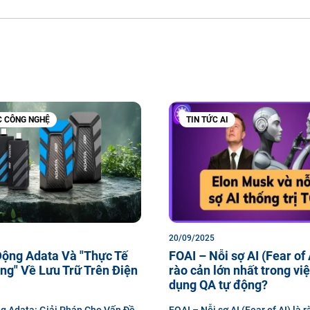
C CÔNG NGHỆ
TIN TỨC AI
20/09/2025
Động Adata Và "Thực Tế
FOAI – Nỗi sợ AI (Fear of 
ng" Về Lưu Trữ Trên Điện
rào cản lớn nhất trong vi
dụng QA tự động?
g Adata: Giải Pháp Cho Vấn Đề
FOAI – Nỗi sợ AI (Fear of AI) là r