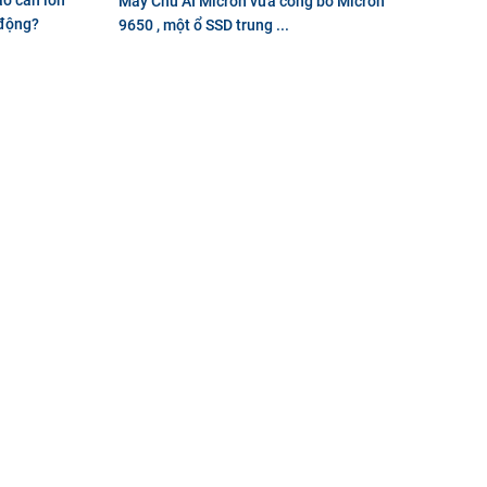
Máy Chủ AI Micron vừa công bố Micron
 động?
9650 , một ổ SSD trung ...