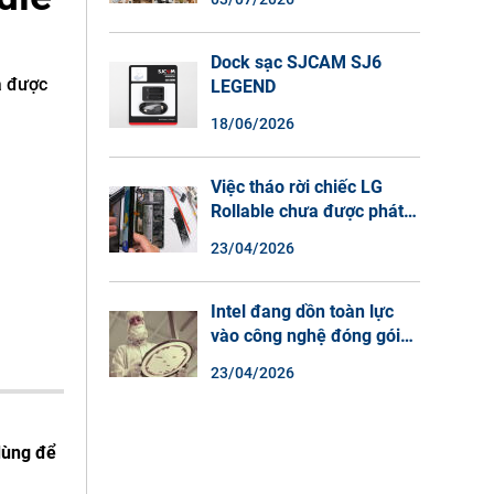
Màu Ban Đêm, Đàm Thoại
2 Chiều
Dock sạc SJCAM SJ6
a được
LEGEND
18/06/2026
Việc tháo rời chiếc LG
Rollable chưa được phát
hành cho thấy lý do tại
23/04/2026
sao điện thoại màn hình
cuộn không phải là một xu
hướng.
Intel đang dồn toàn lực
vào công nghệ đóng gói
chip tiên tiến.
23/04/2026
dùng để