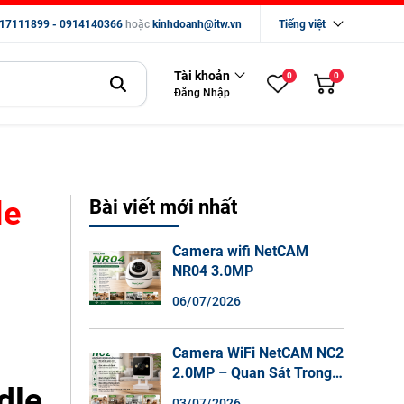
17111899 - 0914140366
hoặc
kinhdoanh@itw.vn
Tiếng việt
Tài khoản
0
0
Đăng Nhập
le
Bài viết mới nhất
Camera wifi NetCAM
NR04 3.0MP
06/07/2026
Camera WiFi NetCAM NC2
2.0MP – Quan Sát Trong
dle
Nhà Sắc Nét, Ghi Hình
03/07/2026