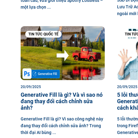
toàn cầu, vừa giới thiệu Spotify Lossless –
Lưu Trữ Ad
một lựa chọn ...
ngoài mới l
TIN TỨC QUỐC TẾ
TIN TỨ
20/09/2025
20/09/2025
Generative Fill là gì? Và vì sao nó
5 lỗi th
đang thay đổi cách chỉnh sửa
Generati
ảnh?
cách kh
Generative Fill là gì? Vì sao công nghệ này
5 lỗi thườ
đang thay đổi cách chỉnh sửa ảnh? Trong
trong Fire
thời đại AI bùng ...
Generative 