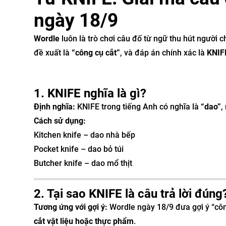
ngày 18/9
Wordle
luôn là trò chơi câu đố từ ngữ thu hút người 
đề xuất là
“công cụ cắt”
, và đáp án chính xác là
KNIF
1. KNIFE nghĩa là gì?
Định nghĩa:
KNIFE trong tiếng Anh có nghĩa là
“dao”
,
Cách sử dụng:
Kitchen knife – dao nhà bếp
Pocket knife – dao bỏ túi
Butcher knife – dao mổ thịt
2. Tại sao KNIFE là câu trả lời đúng
Tương ứng với gợi ý:
Wordle ngày 18/9 đưa gợi ý “côn
cắt vật liệu hoặc thực phẩm
.