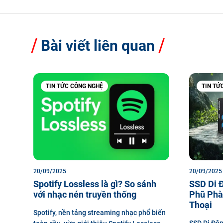
Bài viết liên quan
TIN TỨC CÔNG NGHỆ
TIN TỨ
20/09/2025
20/09/2025
Spotify Lossless là gì? So sánh
SSD Di 
với nhạc nén truyền thống
Phũ Phà
Thoại
Spotify, nền tảng streaming nhạc phổ biến
SSD Di Độn