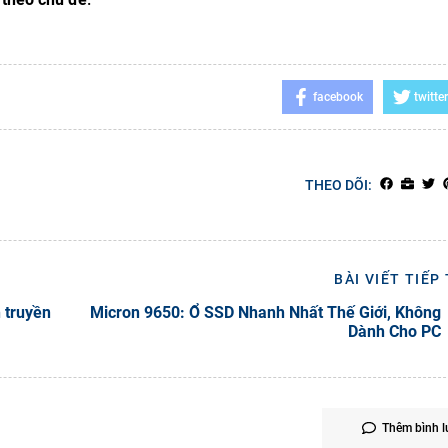
facebook
twitter
THEO DÕI:
BÀI VIẾT TIẾP
n truyền
Micron 9650: Ổ SSD Nhanh Nhất Thế Giới, Không
Dành Cho PC
Thêm bình l