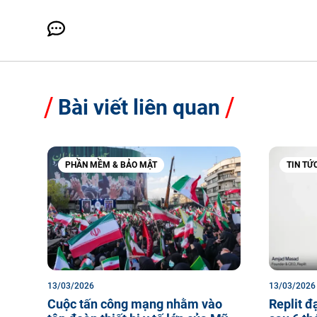
Bài viết liên quan
PHẦN MỀM & BẢO MẬT
TIN TỨC
13/03/2026
13/03/2026
Cuộc tấn công mạng nhằm vào
Replit đ