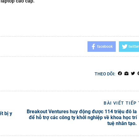
 laptop cao cấp.
facebook
twitter
THEO DÕI:
BÀI VIẾT TIẾP
Breakout Ventures huy động được 114 triệu đô la
t bị y
để hỗ trợ các công ty khởi nghiệp về khoa học trí
tuệ nhân tạo.