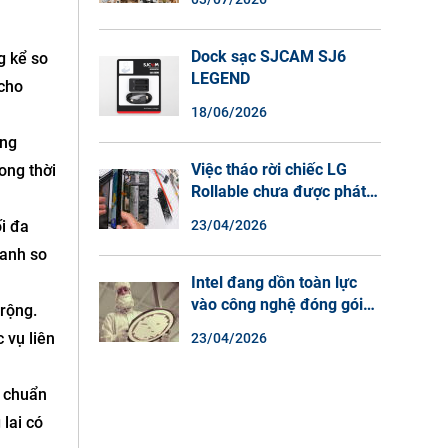
Màu Ban Đêm, Đàm Thoại
2 Chiều
Dock sạc SJCAM SJ6
g kể so
LEGEND
 cho
18/06/2026
ăng
Việc tháo rời chiếc LG
ong thời
Rollable chưa được phát
hành cho thấy lý do tại
23/04/2026
i đa
sao điện thoại màn hình
ranh so
cuộn không phải là một xu
hướng.
Intel đang dồn toàn lực
vào công nghệ đóng gói
rộng.
chip tiên tiến.
 vụ liên
23/04/2026
g chuẩn
lai có