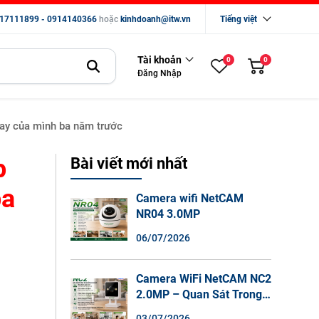
17111899 - 0914140366
hoặc
kinhdoanh@itw.vn
Tiếng việt
Tài khoản
0
0
Đăng Nhập
ay của mình ba năm trước
p
Bài viết mới nhất
ba
Camera wifi NetCAM
NR04 3.0MP
06/07/2026
Camera WiFi NetCAM NC2
2.0MP – Quan Sát Trong
Nhà Sắc Nét, Ghi Hình
03/07/2026