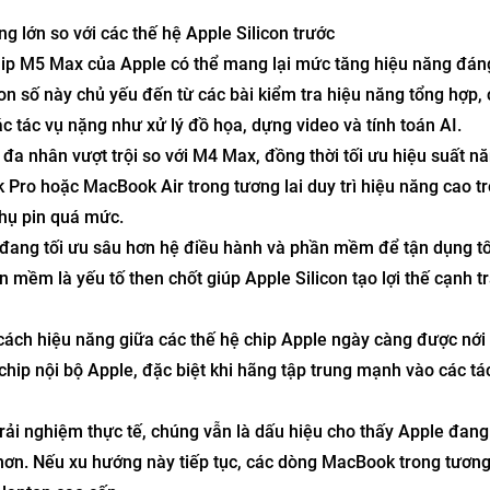
lớn so với các thế hệ Apple Silicon trước
hip M5 Max của Apple có thể mang lại mức tăng hiệu năng đán
n số này chủ yếu đến từ các bài kiểm tra hiệu năng tổng hợp,
ác tác vụ nặng như xử lý đồ họa, dựng video và tính toán AI.
a nhân vượt trội so với M4 Max, đồng thời tối ưu hiệu suất n
Pro hoặc MacBook Air trong tương lai duy trì hiệu năng cao tr
thụ pin quá mức.
 đang tối ưu sâu hơn hệ điều hành và phần mềm để tận dụng tố
 mềm là yếu tố then chốt giúp Apple Silicon tạo lợi thế cạnh t
ch hiệu năng giữa các thế hệ chip Apple ngày càng được nới 
hip nội bộ Apple, đặc biệt khi hãng tập trung mạnh vào các tác
ải nghiệm thực tế, chúng vẫn là dấu hiệu cho thấy Apple đan
 hơn. Nếu xu hướng này tiếp tục, các dòng MacBook trong tương 