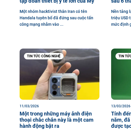
tập đoàn thiết bị y tế lớn của Mỹ
sau 6 th
Một nhóm hacktivist thân Iran có tên
Nền tảng l
Handala tuyên bố đã đứng sau cuộc tấn
triệu USD 
công mạng nhằm vào ...
mức định gi
TIN TỨC CÔNG NGHỆ
TIN TỨ
11/03/2026
13/03/2026
Một trong những máy ảnh điện
Tính đến
thoại chắc chắn này là một cam
năm, đã 
hành động bật ra
được tạo