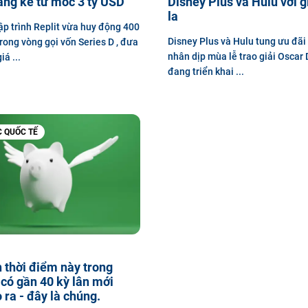
áng kể từ mốc 3 tỷ USD
Disney Plus và Hulu với g
la
ập trình Replit vừa huy động 400
Disney Plus và Hulu tung ưu đãi
trong vòng gọi vốn Series D , đưa
nhân dịp mùa lễ trao giải Oscar
á ...
đang triển khai ...
C QUỐC TẾ
 thời điểm này trong
có gần 40 kỳ lân mới
 ra - đây là chúng.