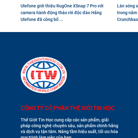
Ulefone giới thiệu RugOne XSnap 7 Pro với
Làn sóng s
camera hành động tháo rời độc đáo Hãng
trong năm 
Ulefone đã công bố ...
Crunchbase
CÔNG TY CỔ PHẦN THẾ GIỚI TIN HỌC
Thế Giới Tin Học cung cấp các sản phẩm, giải
pháp công nghệ chuyên sâu, sản phẩm chính hãng
và dịch vụ tận tâm. Nâng tầm hiệu suất, tối ưu hóa
quy trình làm việc của bạn.