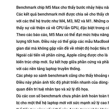
Benchmark chip M5 Max cho thấy bước nhảy hiệu năng 
Các kết quả benchmark mới được chia sẻ cho thấy c
với các thế hệ trước như M4, M3, M2 và M1. Những co
thấy sự cải thiện cả về CPU lẫn GPU, đặc biệt trong c
Theo các báo cáo, M5 Max có thể đạt mức hiệu năng đ
lượng tốt hơn. Điều này có thể giúp các mẫu MacBook 
gian dài mà không gặp vấn đề về nhiệt độ hoặc tiêu 
Ngoài cải tiến về phần cứng, Apple cũng được cho là
kiến trúc chip mới. Sự kết hợp giữa phần cứng và phần
với các nền tảng laptop truyền thống.
Các phép so sánh benchmark cũng cho thấy khoảng cá
Điều này phản ánh tốc độ phát triển nhanh của dòng c
quan đến trí tuệ nhân tạo và xử lý đồ họa.
Dù các con số benchmark chưa phản ánh hoàn toàn tr
bị cho một thế hệ laptop mới với sức mạnh xử lý cao