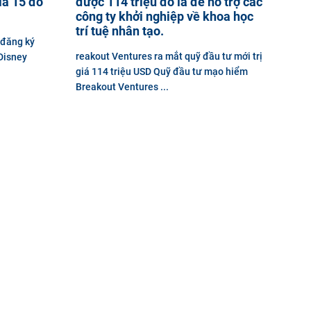
iá 15 đô
được 114 triệu đô la để hỗ trợ các
công ty khởi nghiệp về khoa học
trí tuệ nhân tạo.
 đăng ký
reakout Ventures ra mắt quỹ đầu tư mới trị
 Disney
giá 114 triệu USD Quỹ đầu tư mạo hiểm
Breakout Ventures ...