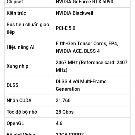
Chipset
NVIDIA GeForce RTX 5090
Kiến trúc
NVIDIA Blackwell
Bus tiêu chuẩn giao
PCI-E 5.0
tiếp
Fifth-Gen Tensor Cores, FP4,
Hiệu năng AI
NVIDIA ACE, DLSS 4
2467 MHz (Reference card: 2407
Xung nhịp
MHz)
DLSS 4 với Multi-Frame
DLSS
Generation
Nhân CUDA
21.760
Tốc độ bộ nhớ
28 Gbps
OpenGL
4.6
Bộ nhớ Video
32GB GDDR7