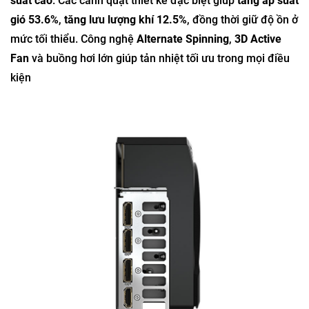
suất cao
. Các cánh quạt thiết kế đặc biệt giúp
tăng áp suất
gió 53.6%
,
tăng lưu lượng khí 12.5%
, đồng thời giữ độ ồn ở
mức tối thiểu. Công nghệ
Alternate Spinning
,
3D Active
Fan
và buồng hơi lớn giúp tản nhiệt tối ưu trong mọi điều
kiện