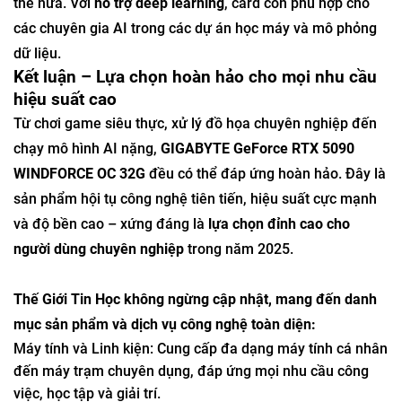
thế nữa. Với
hỗ trợ deep learning
, card còn phù hợp cho
các chuyên gia AI trong các dự án học máy và mô phỏng
dữ liệu.
Kết luận – Lựa chọn hoàn hảo cho mọi nhu cầu
hiệu suất cao
Từ chơi game siêu thực, xử lý đồ họa chuyên nghiệp đến
chạy mô hình AI nặng,
GIGABYTE GeForce RTX 5090
WINDFORCE OC 32G
đều có thể đáp ứng hoàn hảo. Đây là
sản phẩm hội tụ công nghệ tiên tiến, hiệu suất cực mạnh
và độ bền cao – xứng đáng là
lựa chọn đỉnh cao cho
người dùng chuyên nghiệp
trong năm 2025.
Thế Giới Tin Học không ngừng cập nhật, mang đến danh
mục sản phẩm và dịch vụ công nghệ toàn diện:
Máy tính và Linh kiện: Cung cấp đa dạng máy tính cá nhân
đến máy trạm chuyên dụng, đáp ứng mọi nhu cầu công
việc, học tập và giải trí.