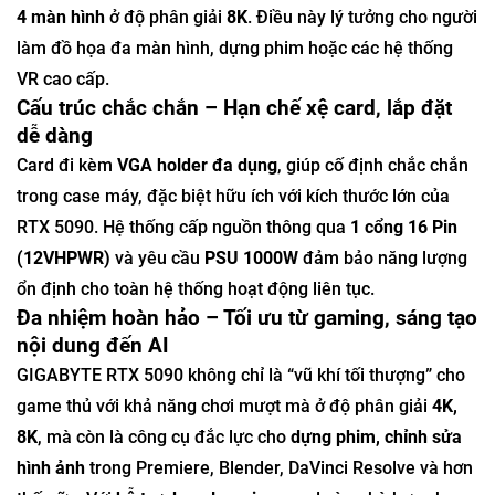
4 màn hình
ở độ phân giải
8K
. Điều này lý tưởng cho người
làm đồ họa đa màn hình, dựng phim hoặc các hệ thống
VR cao cấp.
Cấu trúc chắc chắn – Hạn chế xệ card, lắp đặt
dễ dàng
Card đi kèm
VGA holder đa dụng
, giúp cố định chắc chắn
trong case máy, đặc biệt hữu ích với kích thước lớn của
RTX 5090. Hệ thống cấp nguồn thông qua
1 cổng 16 Pin
(12VHPWR)
và yêu cầu
PSU 1000W
đảm bảo năng lượng
ổn định cho toàn hệ thống hoạt động liên tục.
Đa nhiệm hoàn hảo – Tối ưu từ gaming, sáng tạo
nội dung đến AI
GIGABYTE RTX 5090 không chỉ là “vũ khí tối thượng” cho
game thủ với khả năng chơi mượt mà ở độ phân giải
4K,
8K
, mà còn là công cụ đắc lực cho
dựng phim, chỉnh sửa
hình ảnh
trong Premiere, Blender, DaVinci Resolve và hơn