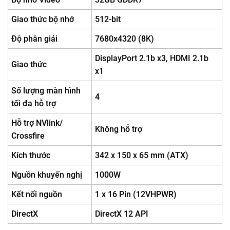
Giao thức bộ nhớ
512-bit
Độ phân giải
7680x4320 (8K)
DisplayPort 2.1b x3, HDMI 2.1b
Giao thức
x1
Số lượng màn hình
4
tối đa hỗ trợ
Hỗ trợ NVlink/
Không hỗ trợ
Crossfire
Kích thước
342 x 150 x 65 mm (ATX)
Nguồn khuyến nghị
1000W
Kết nối nguồn
1 x 16 Pin (12VHPWR)
DirectX
DirectX 12 API