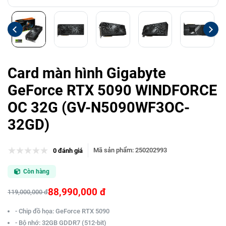
Card màn hình Gigabyte
GeForce RTX 5090 WINDFORCE
OC 32G (GV-N5090WF3OC-
32GD)
Mã sản phẩm
:
250202993
0 đánh giá
Còn hàng
88,990,000 đ
119,000,000 đ
- Chip đồ họa: GeForce RTX 5090
- Bộ nhớ: 32GB GDDR7 (512-bit)