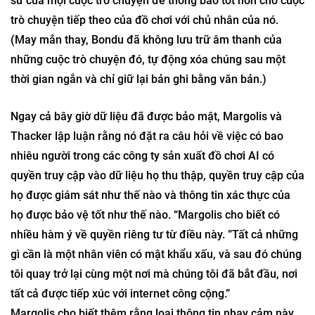
sử của mọi cuộc trò chuyện để thông báo tốt hơn cho cuộc
trò chuyện tiếp theo của đồ chơi với chủ nhân của nó.
(May mắn thay, Bondu đã không lưu trữ âm thanh của
những cuộc trò chuyện đó, tự động xóa chúng sau một
thời gian ngắn và chỉ giữ lại bản ghi bằng văn bản.)
Ngay cả bây giờ dữ liệu đã được bảo mật, Margolis và
Thacker lập luận rằng nó đặt ra câu hỏi về việc có bao
nhiêu người trong các công ty sản xuất đồ chơi AI có
quyền truy cập vào dữ liệu họ thu thập, quyền truy cập của
họ được giám sát như thế nào và thông tin xác thực của
họ được bảo vệ tốt như thế nào. “Margolis cho biết có
nhiều hàm ý về quyền riêng tư từ điều này. ”Tất cả những
gì cần là một nhân viên có mật khẩu xấu, và sau đó chúng
tôi quay trở lại cùng một nơi mà chúng tôi đã bắt đầu, nơi
tất cả được tiếp xúc với internet công cộng.”
Margolis cho biết thêm rằng loại thông tin nhạy cảm này