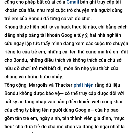
cũng cho phép bất cứ ai có a
Gmail
bản ghi truy cập tài
khoản của hầu như mọi cuộc trò chuyện mà người dùng
trẻ em của Bondu đã từng có với đồ chơi.
Không thực hiện bất kỳ vụ hack thực tế nào, chỉ bằng cách
đăng nhập bằng tài khoản Google tùy ý, hai nhà nghiên
cứu ngay lập tức thấy mình đang xem các cuộc trò chuyện
riêng tư của trẻ em, những cái tên thú cưng mà trẻ em đặt
cho Bondu, những điều thích và không thích của chủ sở
hữu đồ chơi’ trẻ mới biết đi, món ăn nhẹ yêu thích của
chúng và những bước nhảy.
Tổng cộng, Margolis và Thacker
phát hiện
rằng dữ liệu
Bondu không được bảo vệ— có thể truy cập được đối với
bất kỳ ai đăng nhập vào bảng điều khiển web công khai
của công ty bằng tên người dùng Google— của họ bao
gồm tên trẻ em, ngày sinh, tên thành viên gia đình, “mục
tiêu” cho đứa trẻ do cha mẹ chọn và đáng lo ngại nhất là