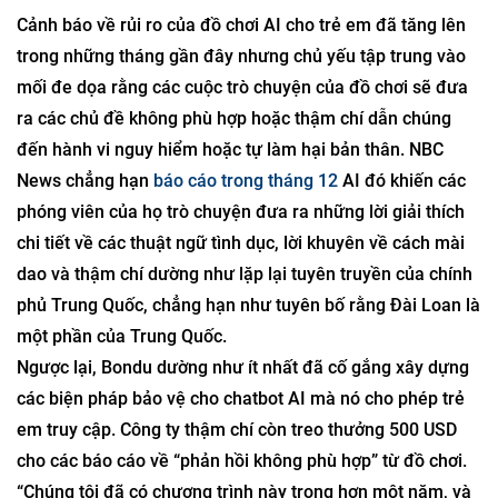
Cảnh báo về rủi ro của đồ chơi AI cho trẻ em đã tăng lên
trong những tháng gần đây nhưng chủ yếu tập trung vào
mối đe dọa rằng các cuộc trò chuyện của đồ chơi sẽ đưa
ra các chủ đề không phù hợp hoặc thậm chí dẫn chúng
đến hành vi nguy hiểm hoặc tự làm hại bản thân. NBC
News chẳng hạn
báo cáo trong tháng 12
AI đó khiến các
phóng viên của họ trò chuyện đưa ra những lời giải thích
chi tiết về các thuật ngữ tình dục, lời khuyên về cách mài
dao và thậm chí dường như lặp lại tuyên truyền của chính
phủ Trung Quốc, chẳng hạn như tuyên bố rằng Đài Loan là
một phần của Trung Quốc.
Ngược lại, Bondu dường như ít nhất đã cố gắng xây dựng
các biện pháp bảo vệ cho chatbot AI mà nó cho phép trẻ
em truy cập. Công ty thậm chí còn treo thưởng 500 USD
cho các báo cáo về “phản hồi không phù hợp” từ đồ chơi.
“Chúng tôi đã có chương trình này trong hơn một năm, và