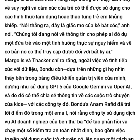
về suy nghĩ và cảm xúc của trẻ có thể được sử dụng cho
các hình thức lạm dụng hoặc thao túng trẻ em khủng
khiếp. “Nói thẳng ra, đây là giấc mơ của kẻ bắt cóc,” anh
nói. “Chúng tôi đang nói về thông tin cho phép ai đó dụ
một đứa trẻ vào một tình huống thực sự nguy hiểm và về
cơ bản nó có thể truy cập được đối với bất kỳ ai.”
Margolis và Thacker chỉ ra rằng, ngoài việc vô tình tiếp
xúc với dữ liệu, Bondu còn—dựa trên những gì họ nhìn
thấy bên trong bảng điều khiển quản trị viên của mình,
dường như sử dụng GPT5 của Google Gemini và OpenAI,
và do đó có thể chia sẻ thông tin về các cuộc trò chuyện
của kids— với các công ty đó. Bondu's Anam Rafid đã trả
lời điểm đó trong một email, nói rằng công ty sử dụng dịch
vụ AI doanh nghiệp của bên thứ ba “để tạo phản hồi và
chạy một số kiểm tra an toàn nhất định, bao gồm việc
truyền nội dung cuộc trò chuyện có liên quan một cách an