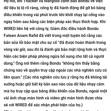
Họ nói, khi Thacker và Margolis cảnh báo Bondu về việc
dữ liệu bị lộ rõ ràng, công ty đã hành động để gỡ bỏ bảng
điều khiển trong vài phút trước khi khởi chạy lại cổng vào
ngày hôm sau bằng các biện pháp xác thực thích hợp. Khi
WIRED liên hệ với công ty, Giám đốc điều hành Bondu
Fateen Anam Rafid đã viết trong một tuyên bố rằng các
bản sửa lỗi bảo mật cho sự cố “đã được hoàn thành trong
vòng vài giờ, sau đó là đánh giá bảo mật rộng hơn và thực
hiện các biện pháp phòng ngừa bổ sung cho tất cả người
dùng.” Ông nói thêm rằng Bondu “không tìm thấy bằng
chứng nào về quyền truy cập ngoài các nhà nghiên cứu có
liên quan.” (Các nhà nghiên cứu lưu ý rằng họ đã không tải
xuống hoặc giữ bất kỳ bản sao nào của dữ liệu nhạy cảm
mà họ truy cập qua bảng điều khiển của Bondu, ngoài một
vài ảnh chụp màn hình và video ghi màn hình được chia
sẻ với WIRED để xác nhận phát hiện của họ.)