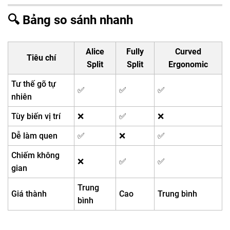
🔍 Bảng so sánh nhanh
Alice
Fully
Curved
Tiêu chí
Split
Split
Ergonomic
Tư thế gõ tự
✅
✅
✅
nhiên
Tùy biến vị trí
❌
✅
❌
Dễ làm quen
✅
❌
✅
Chiếm không
❌
✅
✅
gian
Trung
Giá thành
Cao
Trung bình
bình