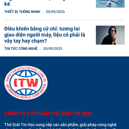
kế
THIẾT BỊ THÔNG MINH
20/09/2025
Điều khiển bằng cử chỉ: tương lai
giao diện người máy, liệu có phải là
vẫy tay hay chạm?
TIN TỨC CÔNG NGHỆ
20/09/2025
CÔNG TY CỔ PHẦN THẾ GIỚI TIN HỌC
Thế Giới Tin Học cung cấp các sản phẩm, giải pháp công nghệ