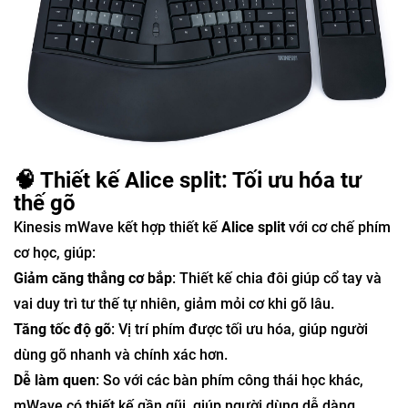
🧠 Thiết kế Alice split: Tối ưu hóa tư
thế gõ
Kinesis mWave kết hợp thiết kế
Alice split
với cơ chế phím
cơ học, giúp:
Giảm căng thẳng cơ bắp
: Thiết kế chia đôi giúp cổ tay và
vai duy trì tư thế tự nhiên, giảm mỏi cơ khi gõ lâu.
Tăng tốc độ gõ
: Vị trí phím được tối ưu hóa, giúp người
dùng gõ nhanh và chính xác hơn.
Dễ làm quen
: So với các bàn phím công thái học khác,
mWave có thiết kế gần gũi, giúp người dùng dễ dàng