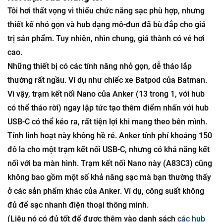
Tôi hơi thất vọng vì thiếu chức năng sạc phù hợp, nhưng
thiết kế nhỏ gọn và hub dạng mô-đun đã bù đắp cho giá
trị sản phẩm. Tuy nhiên, nhìn chung, giá thành có vẻ hơi
cao.
Những thiết bị có các tính năng nhỏ gọn, dễ tháo lắp
thường rất ngầu. Ví dụ như chiếc xe Batpod của Batman.
Vì vậy, trạm kết nối Nano của Anker (13 trong 1, với hub
có thể tháo rời) ngay lập tức tạo thêm điểm nhấn với hub
USB-C có thể kéo ra, rất tiện lợi khi mang theo bên mình.
Tính linh hoạt này không hề rẻ. Anker tính phí khoảng 150
đô la cho một trạm kết nối USB-C, nhưng có khả năng kết
nối với ba màn hình. Trạm kết nối Nano này (A83C3) cũng
không bao gồm một số khả năng sạc mà bạn thường thấy
ở các sản phẩm khác của Anker. Ví dụ, công suất không
đủ để sạc nhanh điện thoại thông minh.
(Liệu nó có đủ tốt để được thêm vào danh sách
các hub