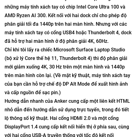
những máy tính xách tay có chip Intel Core Ultra 100 và
AMD Ryzen AI 300. Kết nối với hai dock chỉ cho phép độ
phân giải tối đa 1440p trên hai màn hình. Nhưng với các
máy tính xách tay có cổng USB4 hoặc Thunderbolt 4, dock
đã hỗ trợ hai màn hình ở độ phân giải 4K, 60Hz.
Chỉ khi tôi lấy ra chiếc Microsoft Surface Laptop Studio
(bộ xử lý Core thế hệ 11, Thunderbolt 4) thì độ phân giải
mới giảm xuống 4K, 30 Hz trên một màn hình và 1440p
trên màn hình còn lại. (Về mặt kỹ thuật, máy tính xách tay
của bạn cần hỗ trợ chế độ DP Alt Mode để xuất hình ảnh
và cấp nguồn để sạc pin.)
Hướng dẫn nhanh của Anker cung cấp một liên kết HTML
nhỏ dẫn đến hướng dẫn sử dụng trực tuyến, trong đó tiết
lộ thông số kỹ thuật. Hai cổng HDMI 2.0 và một cổng
DisplayPort 1.4 cung cấp kết nối hiển thị ở phía sau, cùng
với hai cổng USB-A truyền thống với tốc độ kết nối