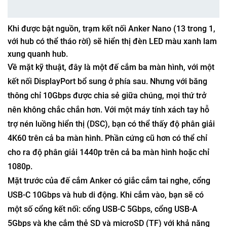
Khi được bật nguồn, trạm kết nối Anker Nano (13 trong 1,
với hub có thể tháo rời) sẽ hiển thị đèn LED màu xanh lam
xung quanh hub.
Về mặt kỹ thuật, đây là một đế cắm ba màn hình, với một
kết nối DisplayPort bổ sung ở phía sau. Nhưng với băng
thông chỉ 10Gbps được chia sẻ giữa chúng, mọi thứ trở
nên không chắc chắn hơn. Với một máy tính xách tay hỗ
trợ nén luồng hiển thị (DSC), bạn có thể thấy độ phân giải
4K60 trên cả ba màn hình. Phần cứng cũ hơn có thể chỉ
cho ra độ phân giải 1440p trên cả ba màn hình hoặc chỉ
1080p.
Mặt trước của đế cắm Anker có giắc cắm tai nghe, cổng
USB-C 10Gbps và hub di động. Khi cắm vào, bạn sẽ có
một số cổng kết nối: cổng USB-C 5Gbps, cổng USB-A
5Gbps và khe cắm thẻ SD và microSD (TF) với khả năng