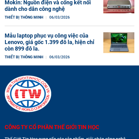
Mokin: Nguồn điện và cổng kết nối
dành cho dân công nghệ
THIẾT BỊ THÔNG MINH
06/03/2026
Mẫu laptop phục vụ công việc của
Lenovo, giá gốc 1.399 đô la, hiện chỉ
còn 899 đô la.
THIẾT BỊ THÔNG MINH
06/03/2026
CÔNG TY CỔ PHẦN THẾ GIỚI TIN HỌC
Thế Giới Tin Học cung cấp các sản phẩm, giải pháp công nghệ