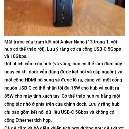
Mặt trước của trạm kết nối Anker Nano (13 trong 1, với
hub có thể tháo rời). Lưu ý rằng có cả cổng USB-C 5Gbps
và 10Gbps.
Rút phích cắm của hub (và vâng, bạn có thể làm điều này
ngay cả khi dock vẫn đang được kết nối và cấp nguồn) và
một cổng HDMI bổ sung sẽ được lộ ra, cùng với một cổng
nguồn USB-C có thể nhận tối đa 15W cho hub và xuất ra
85W cho máy tính xách tay. Có thể tháo hub ra bằng một
công tắc nhỏ ở phía trên của chính dock. Lưu ý rằng hub
chỉ bao gồm kết nối dữ liệu USB-C 5Gbps và không có
cổng Ethernet tích hợp.
Cả đế cắm và bộ điều khiển tích hợp dường như đều được