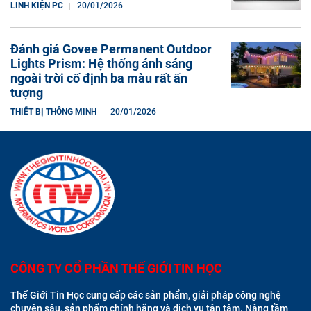
LINH KIỆN PC
20/01/2026
Đánh giá Govee Permanent Outdoor
Lights Prism: Hệ thống ánh sáng
ngoài trời cố định ba màu rất ấn
tượng
THIẾT BỊ THÔNG MINH
20/01/2026
CÔNG TY CỔ PHẦN THẾ GIỚI TIN HỌC
Thế Giới Tin Học cung cấp các sản phẩm, giải pháp công nghệ
chuyên sâu, sản phẩm chính hãng và dịch vụ tận tâm. Nâng tầm