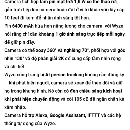
Camera tích hợp
tấm pin mặt trời 1,8 W có thể tháo rời
,
gắn trực tiếp lên camera hoặc đặt ở vị trí khác với dây cáp
10 feet đi kèm để nhận ánh sáng tốt hơn.
Pin
6400 mAh
hứa hẹn năng lượng cho camera, với Wyze
nói rằng chỉ cần
khoảng 1 giờ ánh sáng trực tiếp mỗi ngày
để giữ pin đầy.
Camera có thể
xoay 360° và nghiêng 70°
, phối hợp với
góc
nhìn 130° và độ phân giải 2K
để cung cấp tầm nhìn rộng
và chi tiết.
Wyze cũng trang bị
AI person tracking
không cần đăng ký
— khi phát hiện người, camera sẽ xoay để theo dõi và giữ
họ trong khung hình. Nó còn có
đèn chiếu sáng kích hoạt
khi phát hiện chuyển động
và còi 105 dB để ngăn chặn kẻ
xâm nhập.
Camera hỗ trợ
Alexa, Google Assistant, IFTTT
và các hệ
thống tự động của Wyze.