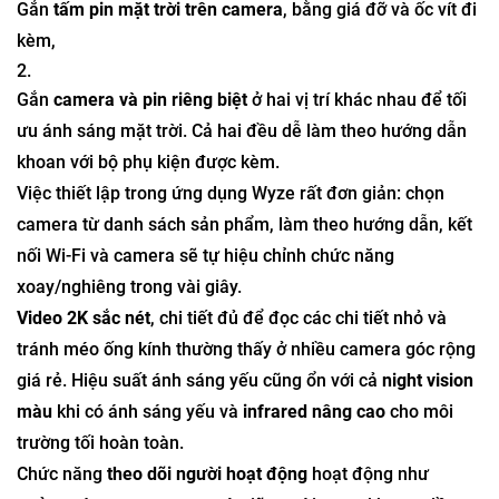
Gắn
tấm pin mặt trời trên camera
, bằng giá đỡ và ốc vít đi
kèm,
Gắn
camera và pin riêng biệt
ở hai vị trí khác nhau để tối
ưu ánh sáng mặt trời. Cả hai đều dễ làm theo hướng dẫn
khoan với bộ phụ kiện được kèm.
Việc thiết lập trong ứng dụng Wyze rất đơn giản: chọn
camera từ danh sách sản phẩm, làm theo hướng dẫn, kết
nối Wi-Fi và camera sẽ tự hiệu chỉnh chức năng
xoay/nghiêng trong vài giây.
Video 2K sắc nét
, chi tiết đủ để đọc các chi tiết nhỏ và
tránh méo ống kính thường thấy ở nhiều camera góc rộng
giá rẻ. Hiệu suất ánh sáng yếu cũng ổn với cả
night vision
màu
khi có ánh sáng yếu và
infrared nâng cao
cho môi
trường tối hoàn toàn.
Chức năng
theo dõi người hoạt động
hoạt động như