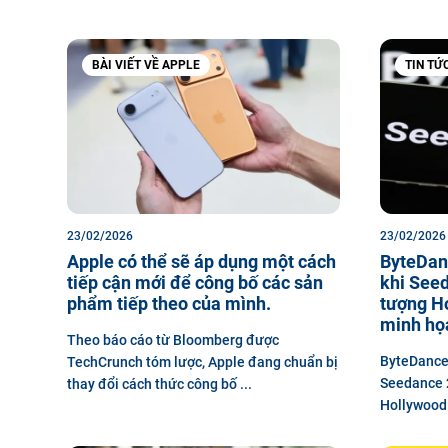
BÀI VIẾT VỀ APPLE
TIN TỨC
23/02/2026
23/02/2026
Apple có thể sẽ áp dụng một cách
ByteDanc
tiếp cận mới để công bố các sản
khi Seed
phẩm tiếp theo của mình.
tượng Ho
minh họa
Theo báo cáo từ Bloomberg được
ByteDance 
TechCrunch tóm lược, Apple đang chuẩn bị
Seedance 2
thay đổi cách thức công bố ...
Hollywood 