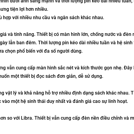
nhìn dưới ánh sáng mạnh và thời lượng pin kéo dài nhiều tuần,
ưng tiện lợi hơn nhiều.
ù hợp với nhiều nhu cầu và ngân sách khác nhau.
 giá và tính năng. Thiết bị có màn hình lớn, chống nước và đèn 
gày lẫn ban đêm. Thời lượng pin kéo dài nhiều tuần và hệ sinh 
ựa chọn phổ biến với đa số người dùng.
ng vẫn cung cấp màn hình sắc nét và kích thước gọn nhẹ. Đây 
uốn một thiết bị đọc sách đơn giản, dễ sử dụng.
ng vật lý và khả năng hỗ trợ nhiều định dạng sách khác nhau. T
vào một hệ sinh thái duy nhất và đánh giá cao sự linh hoạt.
hơn so với Libra. Thiết bị vẫn cung cấp đèn nền điều chỉnh và 