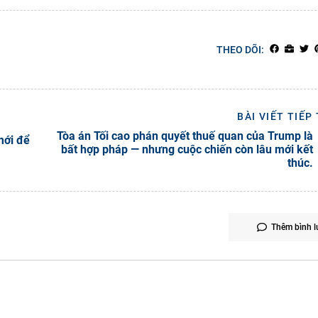
THEO DÕI:
BÀI VIẾT TIẾP
Tòa án Tối cao phán quyết thuế quan của Trump là
mới để
bất hợp pháp — nhưng cuộc chiến còn lâu mới kết
thúc.
Thêm bình l