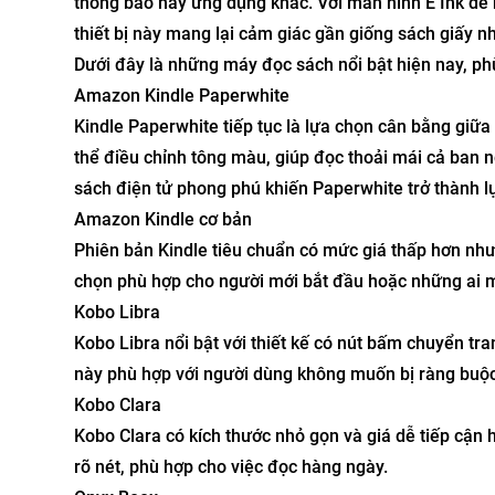
thông báo hay ứng dụng khác. Với màn hình E Ink dễ 
thiết bị này mang lại cảm giác gần giống sách giấy nh
Dưới đây là những máy đọc sách nổi bật hiện nay, ph
Amazon Kindle Paperwhite
Kindle Paperwhite tiếp tục là lựa chọn cân bằng giữa
thể điều chỉnh tông màu, giúp đọc thoải mái cả ban n
sách điện tử phong phú khiến Paperwhite trở thành l
Amazon Kindle cơ bản
Phiên bản Kindle tiêu chuẩn có mức giá thấp hơn như
chọn phù hợp cho người mới bắt đầu hoặc những ai m
Kobo Libra
Kobo Libra nổi bật với thiết kế có nút bấm chuyển tra
này phù hợp với người dùng không muốn bị ràng buộc 
Kobo Clara
Kobo Clara có kích thước nhỏ gọn và giá dễ tiếp cận 
rõ nét, phù hợp cho việc đọc hàng ngày.