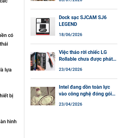
 các
Màu Ban Đêm, Đàm Thoại
2 Chiều
Dock sạc SJCAM SJ6
LEGEND
18/06/2026
nền có
thái
Việc tháo rời chiếc LG
Rollable chưa được phát
hành cho thấy lý do tại
23/04/2026
là lựa
sao điện thoại màn hình
cuộn không phải là một xu
hướng.
Intel đang dồn toàn lực
vào công nghệ đóng gói
hiết bị
chip tiên tiến.
23/04/2026
màn hình