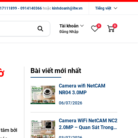
17111899 - 0914140366
hoặc
kinhdoanh@itw.vn
Tiếng việt
Tài khoản
0
0
Đăng Nhập
ờ
Bài viết mới nhất
Camera wifi NetCAM
NR04 3.0MP
06/07/2026
Camera WiFi NetCAM NC2
2.0MP – Quan Sát Trong
 tâm bởi
Nhà Sắc Nét, Ghi Hình
03/07/2026