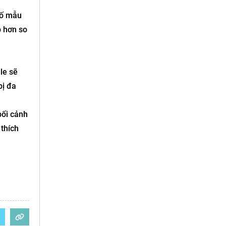
số mẫu
p hơn so
le sẽ
bị đa
bối cảnh
 thích