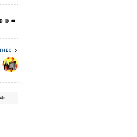
 THEO
uận