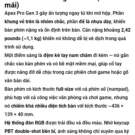
mái)
Apex Pro Gen 3 gây ấn tượng ngay từ khi mở hộp. Phần
khung vỏ trên là nhôm chắc
, phần
đế là nhựa dày
, khiến
bàn phím nặng và ổn định trên bàn. Cân nặng khoảng
2,42
pounds (~1,1 kg)
khiến nó không dễ bị xê dịch trong quá
trình sử dụng.
Một điểm sáng là
đệm kê tay nam châm
đi kèm — nó gắn
chắc vào bàn phím và có bề mặt mềm mại, giúp cổ tay
được nâng đỡ dễ chịu trong các phiên chơi game hoặc gõ
văn bản dài.
Bàn phím có kích thước
full-size
với cả phím số (numpad),
phù hợp với cả công việc văn phòng và chơi game, nhưng
nó
chiếm khá nhiều diện tích bàn
với kích thước ~436 ×
139 × 40 mm.
Hệ thống đèn RGB
được trải đều và đều màu. Nhờ keycap
PBT double-shot bền bỉ
, ánh sáng không chỉ xuyên qua ký