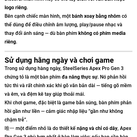
logo riêng
.
Bên cạnh chiếc màn hình, một
bánh xoay bằng nhôm
có
thể dùng để điều chỉnh âm lượng, play/pause nhạc và
thay đổi ánh sáng — dù bàn phím
không có phím media
riêng
.
Sử dụng hằng ngày và chơi game
Trong sử dụng hàng ngày, SteelSeries Apex Pro Gen 3
chứng tỏ là một bàn phím
đa năng thực sự
. Nó phản hồi
tức thì và rất chính xác khi gõ văn bản dài — tiếng gõ mềm
và êm, và đệm kê tay giúp thoải mái.
Khi chơi game, đặc biệt là game bắn súng, bàn phím phản
hồi gần như liền — cảm giác nhập liệu “gần như không
chậm trễ”.
唯一 một điểm nhỏ là do thiết kế
nặng và chỉ có dây
, Apex
Pro Gen 3 phù hợp nhất ở bàn làm việc; nếu bạn cần bàn