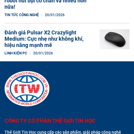
robot hút bụi có chân và nhiều hơn
nữa!
TIN TỨC CÔNG NGHỆ
20/01/2026
Đánh giá Pulsar X2 Crazylight
Medium: Cực nhẹ như không khí,
hiệu năng mạnh mẽ
LINH KIỆN PC
20/01/2026
CÔNG TY CỔ PHẦN THẾ GIỚI TIN HỌC
Thế Giới Tin Học cung cấp các sản phẩm, giải pháp công nghệ