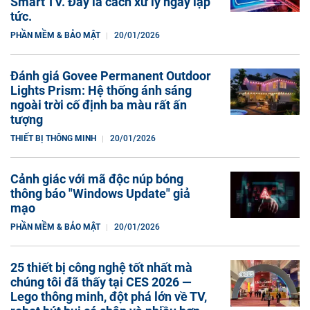
Smart TV. Đây là cách xử lý ngay lập
tức.
PHẦN MỀM & BẢO MẬT
20/01/2026
Đánh giá Govee Permanent Outdoor
Lights Prism: Hệ thống ánh sáng
ngoài trời cố định ba màu rất ấn
tượng
THIẾT BỊ THÔNG MINH
20/01/2026
Cảnh giác với mã độc núp bóng
thông báo "Windows Update" giả
mạo
PHẦN MỀM & BẢO MẬT
20/01/2026
25 thiết bị công nghệ tốt nhất mà
chúng tôi đã thấy tại CES 2026 —
Lego thông minh, đột phá lớn về TV,