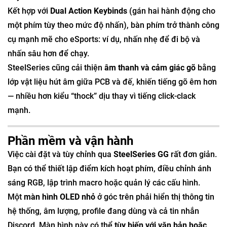
Kết hợp với
Dual Action Keybinds
(gán hai hành động cho
một phím tùy theo mức độ nhấn), bàn phím trở thành công
cụ mạnh mẽ cho eSports: ví dụ, nhấn nhẹ để đi bộ và
nhấn sâu hơn để chạy.
SteelSeries cũng cải thiện
âm thanh và cảm giác gõ
bằng
lớp vật liệu hút âm giữa PCB và đế, khiến tiếng gõ êm hơn
— nhiều hơn kiểu “thock” dịu thay vì tiếng click-clack
mạnh.
Phần mềm và vận hành
Việc cài đặt và tùy chỉnh qua
SteelSeries GG
rất đơn giản.
Bạn có thể thiết lập điểm kích hoạt phím, điều chỉnh ánh
sáng RGB, lập trình macro hoặc quản lý các cấu hình.
Một
màn hình OLED nhỏ
ở góc trên phải hiển thị thông tin
hệ thống, âm lượng, profile đang dùng và cả tin nhắn
Discord. Màn hình này có thể
tùy biến với văn bản hoặc