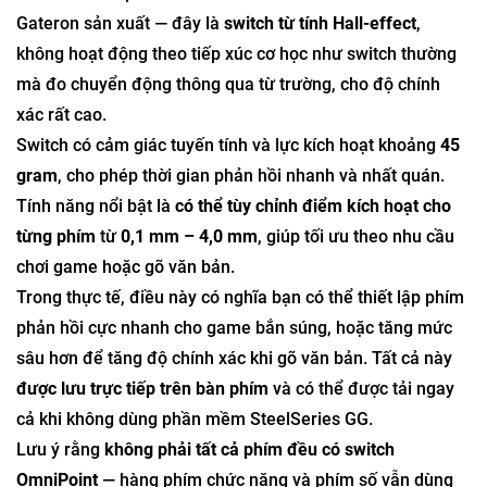
Gateron sản xuất — đây là
switch từ tính Hall-effect
,
không hoạt động theo tiếp xúc cơ học như switch thường
mà đo chuyển động thông qua từ trường, cho độ chính
xác rất cao.
Switch có cảm giác tuyến tính và lực kích hoạt khoảng
45
gram
, cho phép thời gian phản hồi nhanh và nhất quán.
Tính năng nổi bật là
có thể tùy chỉnh điểm kích hoạt cho
từng phím
từ
0,1 mm – 4,0 mm
, giúp tối ưu theo nhu cầu
chơi game hoặc gõ văn bản.
Trong thực tế, điều này có nghĩa bạn có thể thiết lập phím
phản hồi cực nhanh cho game bắn súng, hoặc tăng mức
sâu hơn để tăng độ chính xác khi gõ văn bản. Tất cả này
được lưu trực tiếp trên bàn phím
và có thể được tải ngay
cả khi không dùng phần mềm SteelSeries GG.
Lưu ý rằng
không phải tất cả phím đều có switch
OmniPoint
— hàng phím chức năng và phím số vẫn dùng