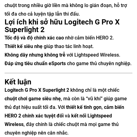
chuột trong nhiều giờ liền mà không lo gián đoạn, hỗ trợ
tối đa cho cả luyện tập lẫn thi đấu.
Lợi ích khi sở hữu Logitech G Pro X
Superlight 2
Tốc độ và độ chính xác cao
nhờ cảm biến HERO 2.
Thiết kế siêu nhẹ
giúp thao tác linh hoạt.
Không dây nhưng không trễ
với Lightspeed Wireless.
Đáp ứng tiêu chuẩn eSports
cho game thủ chuyên nghiệp.
Kết luận
Logitech G Pro X Superlight 2
không chỉ là một chiếc
chuột chơi game siêu nhẹ
, mà còn là “vũ khí” giúp game
thủ đạt hiệu suất tối đa. Với
thiết kế tinh gọn
,
cảm biến
HERO 2 chính xác tuyệt đối
và
kết nối Lightspeed
Wireless
, đây chính là chiếc chuột mà mọi game thủ
chuyên nghiệp nên cân nhắc.