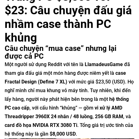
$23: Câu chuyện đấu giá
nhầm case thành PC
khủng
Câu chuyện “mua case” nhưng lại
được cả PC
Một người sử dụng Reddit với tên là
LlamadeusGame
đã
tham gia đấu giá một món hàng được niêm yết là
case
Fractal Design (Define 7 XL)
với mức giá $23,50 (USD). Họ
nghĩ mình chỉ mua khung vỏ máy tính. Tuy nhiên, khi đến
lấy hàng, người này phát hiện bên trong là một
hệ thống
PC cao cấp
, với cấu hình “khủng” — gồm
vi xử lý AMD
Threadripper 3960X 24 nhân / 48 luồng
,
256 GB RAM
, và
card đồ họa NVIDIA RTX 3080 Ti
. Tổng giá trị ước tính của
hệ thống này là gần
$8,000 USD
.