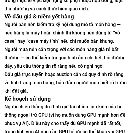
trong thực tế việc kiện tụng sẽ phụ thuộc hợp đồng, luật
địa phương và cách thực hiện giao dịch.
Về đấu giá & niêm yết hàng
Người bán nên kiểm tra kỹ nội dung
mô tả
món hàng —
nếu hàng là máy hoàn chỉnh thì không nên dùng từ “vỏ
case” hay “case máy tính” nếu chỉ muốn bán khung.
Người mua nên cẩn trọng với các món hàng giá rẻ bất
thường — có thể kiểm tra qua hình ảnh chi tiết, hỏi đường
dây, yêu cầu thông tin rõ ràng nếu có nghi ngờ.
Đấu giá trực tuyến hoặc auction cần có quy định rõ ràng
về tình trạng món hàng, bảo đảm người mua biết rõ trước
khi đặt giá.
Kế hoạch sử dụng
Người chiến thắng dự định giữ lại nhiều linh kiện của hệ
thống ngoại trừ GPU (vì họ muốn dùng GPU mạnh hơn để
phục vụ AI). Điều này cho thấy dù GPU mạnh đã rất tốt,
trong lĩnh vực AI nhu cầu GPU tối ưu có thể khác với GPU