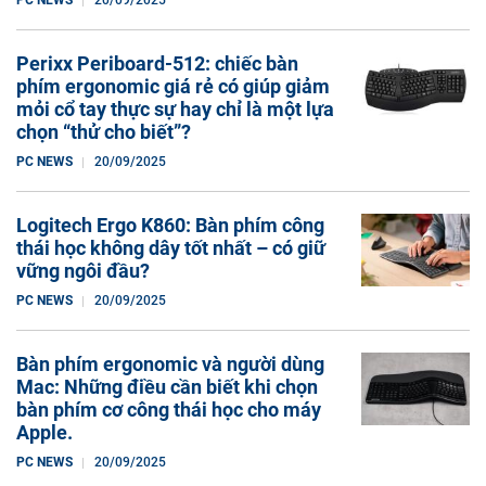
PC NEWS
20/09/2025
Perixx Periboard-512: chiếc bàn
phím ergonomic giá rẻ có giúp giảm
mỏi cổ tay thực sự hay chỉ là một lựa
chọn “thử cho biết”?
PC NEWS
20/09/2025
Logitech Ergo K860: Bàn phím công
thái học không dây tốt nhất – có giữ
vững ngôi đầu?
PC NEWS
20/09/2025
Bàn phím ergonomic và người dùng
Mac: Những điều cần biết khi chọn
bàn phím cơ công thái học cho máy
Apple.
PC NEWS
20/09/2025