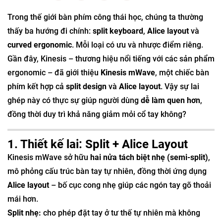
Trong thế giới bàn phím công thái học, chúng ta thường
thấy ba hướng đi chính:
split keyboard
,
Alice layout
và
curved ergonomic
. Mỗi loại có ưu và nhược điểm riêng.
Gần đây, Kinesis – thương hiệu nổi tiếng với các sản phẩm
ergonomic – đã giới thiệu
Kinesis mWave
, một chiếc bàn
phím kết hợp cả
split design
và
Alice layout
. Vậy sự lai
ghép này có thực sự giúp người dùng
dễ làm quen hơn
,
đồng thời duy trì khả năng giảm mỏi cổ tay không?
1. Thiết kế lai: Split + Alice Layout
Kinesis mWave sở hữu
hai nửa tách biệt nhẹ (semi-split)
,
mô phỏng cấu trúc bàn tay tự nhiên, đồng thời ứng dụng
Alice layout
– bố cục cong nhẹ giúp các ngón tay gõ thoải
mái hơn.
Split nhẹ:
cho phép đặt tay ở tư thế tự nhiên mà không