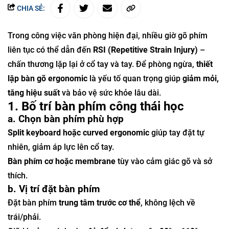
CHIA SẺ:
Trong công việc văn phòng hiện đại, nhiều giờ gõ phím
liên tục có thể dẫn đến
RSI (Repetitive Strain Injury)
–
chấn thương lặp lại ở cổ tay và tay. Để phòng ngừa,
thiết
lập bàn gõ ergonomic
là yếu tố quan trọng giúp
giảm mỏi,
tăng hiệu suất
và bảo vệ sức khỏe lâu dài.
1. Bố trí bàn phím công thái học
a. Chọn bàn phím phù hợp
Split keyboard hoặc curved ergonomic
giúp tay đặt tự
nhiên, giảm áp lực lên cổ tay.
Bàn phím cơ hoặc membrane
tùy vào cảm giác gõ và sở
thích.
b. Vị trí đặt bàn phím
Đặt bàn phím
trung tâm trước cơ thể
, không lệch về
trái/phải.