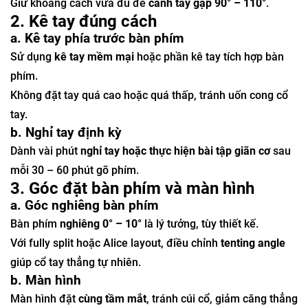
Giữ khoảng cách vừa đủ để
cánh tay gập 90° – 110°
.
2. Kê tay đúng cách
a. Kê tay phía trước bàn phím
Sử dụng
kê tay mềm mại
hoặc phần kê tay tích hợp bàn
phím.
Không đặt tay quá cao hoặc quá thấp, tránh uốn cong cổ
tay.
b. Nghỉ tay định kỳ
Dành vài phút
nghỉ tay hoặc thực hiện bài tập giãn cơ
sau
mỗi 30 – 60 phút gõ phím.
3. Góc đặt bàn phím và màn hình
a. Góc nghiêng bàn phím
Bàn phím
nghiêng 0° – 10°
là lý tưởng, tùy thiết kế.
Với fully split hoặc Alice layout, điều chỉnh
tenting angle
giúp cổ tay thẳng tự nhiên.
b. Màn hình
Màn hình đặt
cùng tầm mắt
, tránh cúi cổ, giảm căng thẳng