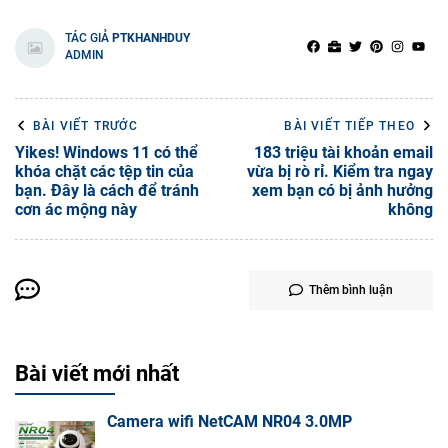
TÁC GIẢ
PTKHANHDUY
ADMIN
BÀI VIẾT TRƯỚC
BÀI VIẾT TIẾP THEO
Yikes! Windows 11 có thể
183 triệu tài khoản email
khóa chặt các tệp tin của
vừa bị rò rỉ. Kiểm tra ngay
bạn. Đây là cách để tránh
xem bạn có bị ảnh hưởng
cơn ác mộng này
không
Thêm bình luận
Bài viết mới nhất
Camera wifi NetCAM NR04 3.0MP