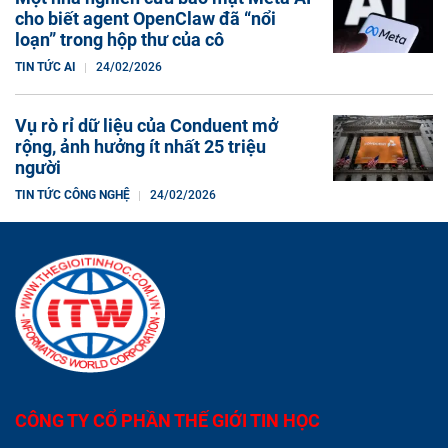
cho biết agent OpenClaw đã “nổi
loạn” trong hộp thư của cô
TIN TỨC AI
24/02/2026
Vụ rò rỉ dữ liệu của Conduent mở
rộng, ảnh hưởng ít nhất 25 triệu
người
TIN TỨC CÔNG NGHỆ
24/02/2026
CÔNG TY CỔ PHẦN THẾ GIỚI TIN HỌC