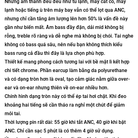
Những âm thanh đều đều như tủ lạnh, máy cắt cỏ, máy
lạnh hoặc tiếng ù trên máy bay vẫn có thể lọt qua ANC,
nhưng chỉ cần tăng âm lượng lên hơn 50% là vấn đề này
gần như biến mất. Âm bass đầy đặn, dải mid không bị
rỗng, treble rõ ràng và dễ nghe mà không bị chói. Tai nghe
không có bass quá sâu, nên nếu bạn không thích kiểu
bass rung cả đầu thì đây là lựa chọn phù hợp.
Thiết kế mang phong cách tương lai với bề mặt lì kết hợp
chi tiết chrome. Phần earcup làm bằng da polyurethane
và có dạng tròn hơn là oval, tạo cảm giác nằm giữa over-
ear và on-ear nhưng thiên về on-ear nhiều hơn.
Chính hình dạng tròn này có thể ép tai hơi chặt. Khi đeo
khoảng hai tiếng sẽ cần tháo ra nghỉ một chút để giảm
mỏi tai.
Thời lượng pin rất dài: 55 giờ khi tắt ANC, 40 giờ khi bật
ANC. Chỉ cần sạc 5 phút là có thêm 4 giờ sử dụng.