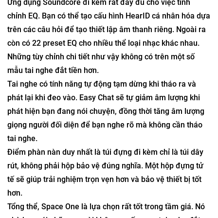
Ứng dụng Soundcore đi kèm rất đầy đủ cho việc tinh
chỉnh EQ. Bạn có thể tạo cấu hình HearID cá nhân hóa dựa
trên các câu hỏi để tạo thiết lập âm thanh riêng. Ngoài ra
còn có 22 preset EQ cho nhiều thể loại nhạc khác nhau.
Những tùy chỉnh chi tiết như vậy không có trên một số
mẫu tai nghe đắt tiền hơn.
Tai nghe có tính năng tự động tạm dừng khi tháo ra và
phát lại khi đeo vào. Easy Chat sẽ tự giảm âm lượng khi
phát hiện bạn đang nói chuyện, đồng thời tăng âm lượng
giọng người đối diện để bạn nghe rõ mà không cần tháo
tai nghe.
Điểm phàn nàn duy nhất là túi đựng đi kèm chỉ là túi dây
rút, không phải hộp bảo vệ đúng nghĩa. Một hộp đựng tử
tế sẽ giúp trải nghiệm trọn vẹn hơn và bảo vệ thiết bị tốt
hơn.
Tổng thể, Space One là lựa chọn rất tốt trong tầm giá. Nó