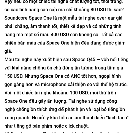
Vậy nếu có một chiếc tai nghe chất lượng tốt, thời trang,
có các tính năng cao cấp mà chỉ khoảng 80 USD thì sao?
Soundcore Space One là một mẫu tai nghe over-ear giá
phải chăng, âm thanh tốt, thiết kế đẹp và có những tính
năng mà một số mẫu 400 USD còn không có. Tất cả các
phiên bản màu của Space One hiện đều đang được giảm
giá.
Mẫu tai nghe này xuất hiện sau Space Q45 — vốn nổi tiếng
với khả năng chống ồn chủ động ấn tượng trong tầm giá
150 USD. Nhưng Space One có ANC tốt hơn, ngoại hình
gọn gàng hơn và microphone cải thiện so với thế hệ trước.
Với một chiếc tai nghe khoảng 100 USD, mọi thứ trên
Space One đều gây ấn tượng. Tai nghe sử dụng công
nghệ chống ồn thích ứng để phát hiện và loại bỏ tiếng ồn
xung quanh. Nó xử lý khá tốt các âm thanh kiểu “lách tách”
như tiếng gõ bàn phím hoặc click chuột.