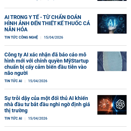
AI TRONG Y TẾ - TỪ CHẨN ĐOÁN
HÌNH ẢNH ĐẾN THIẾT KẾ THUỐC CÁ
NĂN HÓA
TIN TỨC CÔNG NGHỆ
15/04/2026
Công ty AI xác nhận đã báo cáo mô
hình mới với chính quyền MỹStartup
chuẩn bị cấy cảm biến đầu tiên vào
não người
TIN TỨC AI
15/04/2026
Sự trỗi dậy của một đối thủ AI khiến
nhà đầu tư bắt đầu nghi ngờ định giá
thị trường
TIN TỨC AI
15/04/2026