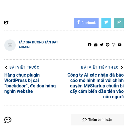
facebook
TÁC GIẢ
DƯƠNG TẤN ĐẠT
ADMIN
BÀI VIẾT TRƯỚC
BÀI VIẾT TIẾP THEO
Hàng chục plugin
Công ty AI xác nhận đã báo
WordPress bị cài
cáo mô hình mới với chính
“backdoor”, đe dọa hàng
quyền MỹStartup chuẩn bị
nghìn website
cấy cảm biến đầu tiên vào
não người
Thêm bình luận