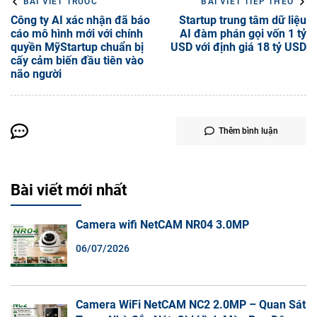
BÀI VIẾT TRƯỚC
BÀI VIẾT TIẾP THEO
Công ty AI xác nhận đã báo
Startup trung tâm dữ liệu
cáo mô hình mới với chính
AI đàm phán gọi vốn 1 tỷ
quyền MỹStartup chuẩn bị
USD với định giá 18 tỷ USD
cấy cảm biến đầu tiên vào
não người
Thêm bình luận
Bài viết mới nhất
Camera wifi NetCAM NR04 3.0MP
06/07/2026
Camera WiFi NetCAM NC2 2.0MP – Quan Sát