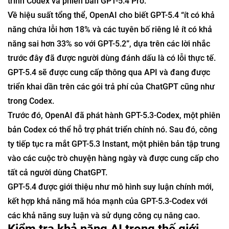
trình Codex và phiên bản GPT-5.4 Pro.
Về hiệu suất tổng thể, OpenAI cho biết GPT-5.4 “ít có khả
năng chứa lỗi hơn 18% và các tuyên bố riêng lẻ ít có khả
năng sai hơn 33% so với GPT-5.2”, dựa trên các lời nhắc
trước đây đã được người dùng đánh dấu là có lỗi thực tế.
GPT-5.4 sẽ được cung cấp thông qua API và đang được
triển khai dần trên các gói trả phí của ChatGPT cũng như
trong Codex.
Trước đó, OpenAI đã phát hành GPT-5.3-Codex, một phiên
bản Codex có thể hỗ trợ phát triển chính nó. Sau đó, công
ty tiếp tục ra mắt GPT-5.3 Instant, một phiên bản tập trung
vào các cuộc trò chuyện hàng ngày và được cung cấp cho
tất cả người dùng ChatGPT.
GPT-5.4 được giới thiệu như mô hình suy luận chính mới,
kết hợp khả năng mã hóa mạnh của GPT-5.3-Codex với
các khả năng suy luận và sử dụng công cụ nâng cao.
Kiểm tra khả năng AI trong thế giới