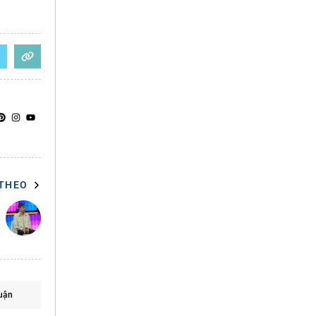
 THEO
uận