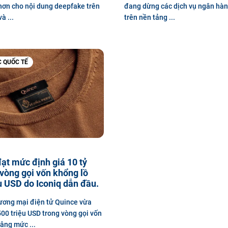
 hơn cho nội dung deepfake trên
đang dừng các dịch vụ ngân hàng
à ...
trên nền tảng ...
C QUỐC TẾ
ạt mức định giá 10 tỷ
vòng gọi vốn khổng lồ
u USD do Iconiq dẫn đầu.
ương mại điện tử Quince vừa
00 triệu USD trong vòng gọi vốn
nâng mức ...