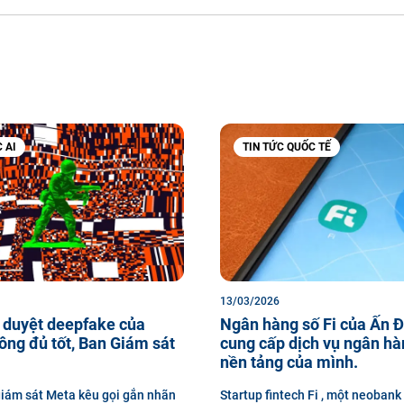
 AI
TIN TỨC QUỐC TẾ
13/03/2026
 duyệt deepfake của
Ngân hàng số Fi của Ấn 
ng đủ tốt, Ban Giám sát
cung cấp dịch vụ ngân hà
nền tảng của mình.
iám sát Meta kêu gọi gắn nhãn
Startup fintech Fi , một neobank 