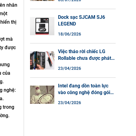
Màu Ban Đêm, Đàm Thoại
yên nhân
2 Chiều
 một
Dock sạc SJCAM SJ6
hiển thị
LEGEND
18/06/2026
ượt mà
 ty được
Việc tháo rời chiếc LG
Rollable chưa được phát
nhưng
hành cho thấy lý do tại
23/04/2026
sao điện thoại màn hình
ụ của
cuộn không phải là một xu
g.
hướng.
Intel đang dồn toàn lực
g nghệ:
vào công nghệ đóng gói
a.
chip tiên tiến.
23/04/2026
g trong
ường.