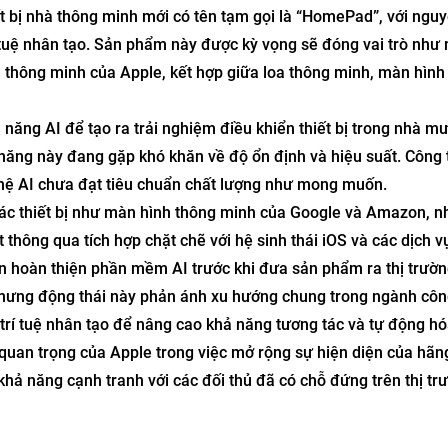
ết bị nhà thông minh mới có tên tạm gọi là “HomePad”, với ngu
í tuệ nhân tạo. Sản phẩm này được kỳ vọng sẽ đóng vai trò như
 thông minh của Apple, kết hợp giữa loa thông minh, màn hình 
năng AI để tạo ra trải nghiệm điều khiển thiết bị trong nhà m
 năng này đang gặp khó khăn về độ ổn định và hiệu suất. Công
hệ AI chưa đạt tiêu chuẩn chất lượng như mong muốn.
ác thiết bị như màn hình thông minh của Google và Amazon, 
 thông qua tích hợp chặt chẽ với hệ sinh thái iOS và các dịch v
ên hoàn thiện phần mềm AI trước khi đưa sản phẩm ra thị trườn
nhưng động thái này phản ánh xu hướng chung trong ngành côn
trí tuệ nhân tạo để nâng cao khả năng tương tác và tự động hó
quan trọng của Apple trong việc mở rộng sự hiện diện của hãn
khả năng cạnh tranh với các đối thủ đã có chỗ đứng trên thị tr