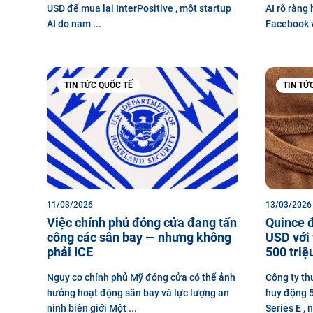
USD để mua lại InterPositive , một startup
AI rõ ràng
AI do nam ...
Facebook v
TIN TỨC QUỐC TẾ
TIN TỨ
11/03/2026
13/03/2026
Việc chính phủ đóng cửa đang tấn
Quince đ
công các sân bay — nhưng không
USD với 
phải ICE
500 triệ
Nguy cơ chính phủ Mỹ đóng cửa có thể ảnh
Công ty th
hưởng hoạt động sân bay và lực lượng an
huy động 5
ninh biên giới Một ...
Series E , 