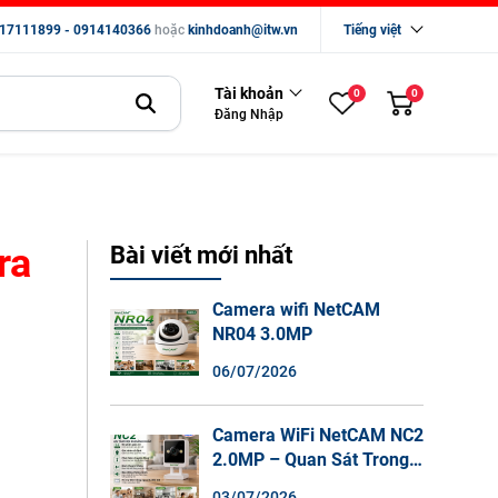
17111899 - 0914140366
hoặc
kinhdoanh@itw.vn
Tiếng việt
Tài khoản
0
0
Đăng Nhập
ra
Bài viết mới nhất
Camera wifi NetCAM
NR04 3.0MP
06/07/2026
Camera WiFi NetCAM NC2
2.0MP – Quan Sát Trong
Nhà Sắc Nét, Ghi Hình
03/07/2026