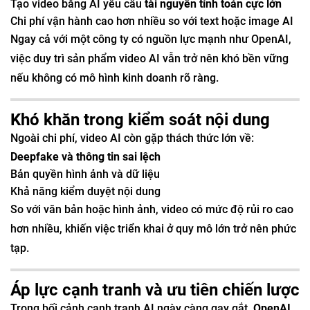
Tạo video bằng AI yêu cầu
tài nguyên tính toán cực lớn
Chi phí vận hành cao hơn nhiều so với text hoặc image AI
Ngay cả với một công ty có nguồn lực mạnh như OpenAI,
việc duy trì sản phẩm video AI vẫn trở nên khó bền vững
nếu không có mô hình kinh doanh rõ ràng.
Khó khăn trong kiểm soát nội dung
Ngoài chi phí, video AI còn gặp thách thức lớn về:
Deepfake và thông tin sai lệch
Bản quyền hình ảnh và dữ liệu
Khả năng kiểm duyệt nội dung
So với văn bản hoặc hình ảnh, video có mức độ rủi ro cao
hơn nhiều, khiến việc triển khai ở quy mô lớn trở nên phức
tạp.
Áp lực cạnh tranh và ưu tiên chiến lược
Trong bối cảnh cạnh tranh AI ngày càng gay gắt,
OpenAI