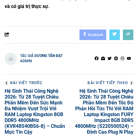
và có giá trị thực sự
.
facebook
TÁC GIẢ
DƯƠNG TẤN ĐẠT
ADMIN
BÀI VIẾT TRƯỚC
BÀI VIẾT TIẾP THEO
Hệ Sinh Thái Công Nghệ
Hệ Sinh Thái Công Nghệ
2026: Từ 28 Tuyệt Chiêu
2026: Từ 28 Tuyệt Chiêu
Phần Mềm Đến Sức Mạnh
Phần Mềm Đến Tốc Độ
Đa Nhiệm Vượt Trội Với
Phản Hồi Tức Thì Với RAM
RAM Laptop Kingston 8GB
Laptop Kingston FURY
DDR5 4800MHz
Impact 8GB DDR5
(KVR48S40BS6-8) – Chuẩn
4800MHz (S220500524) –
Mực Tin Cậy
Đỉnh Cao Plug N Play