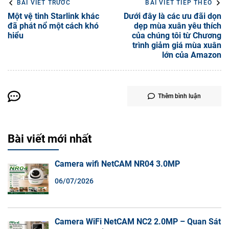
BÀI VIẾT TRƯỚC
BÀI VIẾT TIẾP THEO
Một vệ tinh Starlink khác
Dưới đây là các ưu đãi dọn
đã phát nổ một cách khó
dẹp mùa xuân yêu thích
hiểu
của chúng tôi từ Chương
trình giảm giá mùa xuân
lớn của Amazon
Thêm bình luận
Bài viết mới nhất
Camera wifi NetCAM NR04 3.0MP
06/07/2026
Camera WiFi NetCAM NC2 2.0MP – Quan Sát