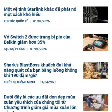
Một vệ tinh Starlink khác đã phát nổ
một cách khó hiểu
TIN TỨC QUỐC TẾ
01/04/2026
Vỏ Switch 2 được trang bị pin của
Belkin giảm hơn 35%
SẠC DỰ PHÒNG
01/04/2026
Shark's BlastBoss khuếch đại khả
năng quét của bạn bằng luồng không
khí 190 dặm/giờ
THIẾT BỊ THÔNG MINH
01/04/2026
Dưới đây là các ưu đãi dọn dẹp mùa
xuân yêu thích của chúng tôi từ
Chương trình giảm giá mùa xuân lớn