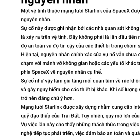
Một vệ tinh thuộc mạng lưới Starlink của
SpaceX
được
nguyên nhân.
Sự cố này được ghi nhận bởi các nhà quan sát không 
là xảy ra trên vệ tinh. Đây không phải là lần đầu tiên
độ an toàn và độ tin cậy của các thiết bị trong chòm s
Hiện tại, nguyên nhân chính xác của vụ nổ vẫn chưa 
chạm với mảnh vỡ không gian hoặc các yếu tố khác tr
phía SpaceX về nguyên nhân cụ thể.
Sự cố như vậy làm gia tăng mối quan tâm về rác không 
và gây nguy hiểm cho các thiết bị khác. Khi số lượng
trở nên đáng chú ý hơn.
Mạng lưới Starlink được xây dựng nhằm cung cấp inter
quỹ đạo thấp của Trái Đất. Tuy nhiên, quy mô lớn của
Vụ việc lần này cho thấy những thách thức trong việc
nghệ tiếp tục phát triển, việc đảm bảo an toàn và quả