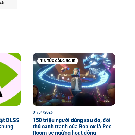
uận
TIN TỨC CÔNG NGHỆ
01/04/2026
hật DLSS
150 triệu người dùng sau đó, đối
 khung
thủ cạnh tranh của Roblox là Rec
Room sẽ ngừng hoạt động