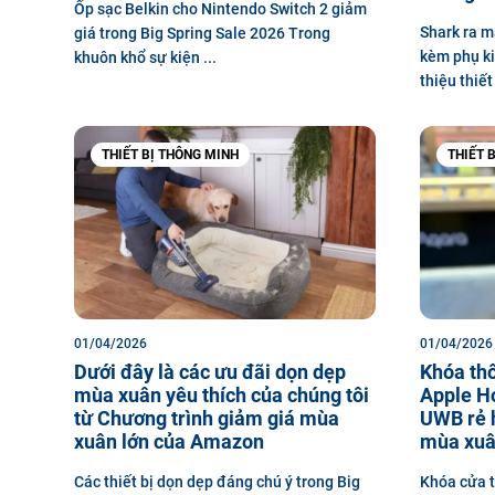
Ốp sạc Belkin cho Nintendo Switch 2 giảm
Shark ra m
giá trong Big Spring Sale 2026 Trong
kèm phụ ki
khuôn khổ sự kiện ...
thiệu thiết 
THIẾT BỊ THÔNG MINH
THIẾT 
01/04/2026
01/04/2026
Dưới đây là các ưu đãi dọn dẹp
Khóa th
mùa xuân yêu thích của chúng tôi
Apple H
từ Chương trình giảm giá mùa
UWB rẻ h
xuân lớn của Amazon
mùa xuâ
Các thiết bị dọn dẹp đáng chú ý trong Big
Khóa cửa t