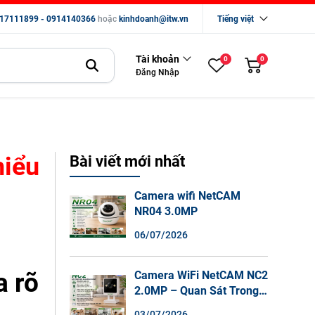
17111899 - 0914140366
hoặc
kinhdoanh@itw.vn
Tiếng việt
Tài khoản
0
0
Đăng Nhập
hiểu
Bài viết mới nhất
Camera wifi NetCAM
NR04 3.0MP
06/07/2026
a rõ
Camera WiFi NetCAM NC2
2.0MP – Quan Sát Trong
Nhà Sắc Nét, Ghi Hình
03/07/2026