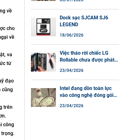
Màu Ban Đêm, Đàm Thoại
2 Chiều
àng về
Dock sạc SJCAM SJ6
LEGEND
ược cho
18/06/2026
ngại về
Việc tháo rời chiếc LG
ật, va
Rollable chưa được phát
ức từ
hành cho thấy lý do tại
23/04/2026
sao điện thoại màn hình
cuộn không phải là một xu
quỹ đạo
hướng.
Intel đang dồn toàn lực
n cũng
vào công nghệ đóng gói
chip tiên tiến.
23/04/2026
g trên
ơn.
hi công
 trọng.