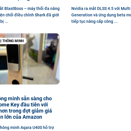
ắt BlastBoss – máy thổi đa năng
Nvidia ra mắt DLSS 4.5 với Mult
ện chổi điều chỉnh Shark đã giới
Generation và ứng dụng beta mớ
bị ...
tiếp tục nâng cấp công ...
BỊ THÔNG MINH
ông minh sẵn sàng cho
ome Key đầu tiên với
ơn trong đợt giảm giá
n lớn của Amazon
hông minh Aqara U400 hỗ trợ