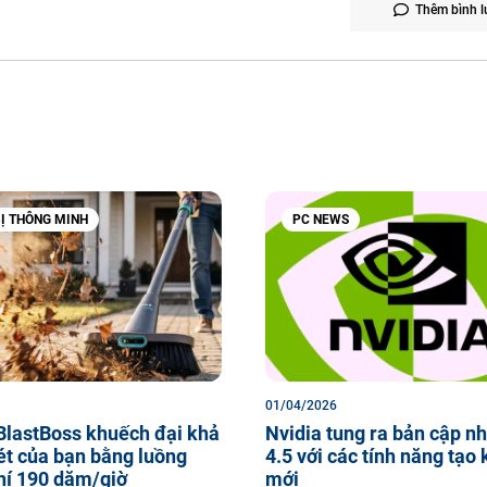
Thêm bình l
BỊ THÔNG MINH
PC NEWS
01/04/2026
BlastBoss khuếch đại khả
Nvidia tung ra bản cập n
ét của bạn bằng luồng
4.5 với các tính năng tạo
hí 190 dặm/giờ
mới