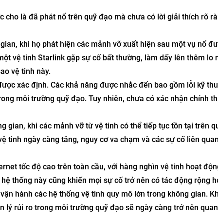
 cho là đã phát nổ trên quỹ đạo mà chưa có lời giải thích rõ r
gian, khi họ phát hiện các mảnh vỡ xuất hiện sau một vụ nổ đ
 một vệ tinh Starlink gặp sự cố bất thường, làm dấy lên thêm lo 
ao vệ tinh này.
được xác định. Các khả năng được nhắc đến bao gồm lỗi kỹ thu
ong môi trường quỹ đạo. Tuy nhiên, chưa có xác nhận chính th
gian, khi các mảnh vỡ từ vệ tinh có thể tiếp tục tồn tại trên 
 vệ tinh ngày càng tăng, nguy cơ va chạm và các sự cố liên qua
net tốc độ cao trên toàn cầu, với hàng nghìn vệ tinh hoạt độn
 hệ thống này cũng khiến mọi sự cố trở nên có tác động rộng h
 vận hành các hệ thống vệ tinh quy mô lớn trong không gian. K
n lý rủi ro trong môi trường quỹ đạo sẽ ngày càng trở nên quan