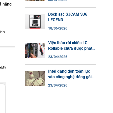
Màu Ban Đêm, Đàm Thoại
hả năng
2 Chiều
Dock sạc SJCAM SJ6
LEGEND
18/06/2026
ính
Việc tháo rời chiếc LG
Rollable chưa được phát
hành cho thấy lý do tại
23/04/2026
sao điện thoại màn hình
cuộn không phải là một xu
biết
hướng.
Intel đang dồn toàn lực
vào công nghệ đóng gói
chip tiên tiến.
23/04/2026