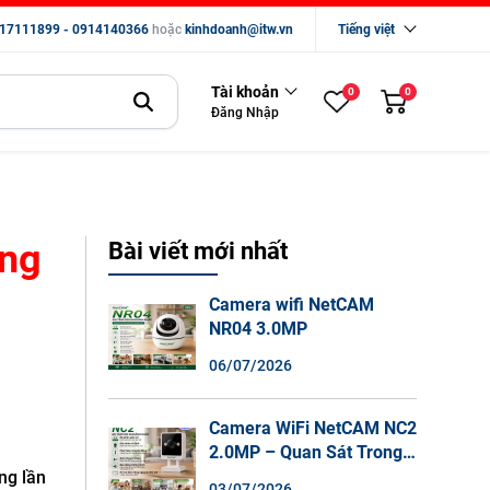
17111899 - 0914140366
hoặc
kinhdoanh@itw.vn
Tiếng việt
Tài khoản
0
0
Đăng Nhập
ờng
Bài viết mới nhất
Camera wifi NetCAM
NR04 3.0MP
06/07/2026
Camera WiFi NetCAM NC2
2.0MP – Quan Sát Trong
Nhà Sắc Nét, Ghi Hình
ng lần
03/07/2026