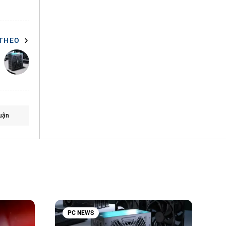
 THEO
uận
PC NEWS