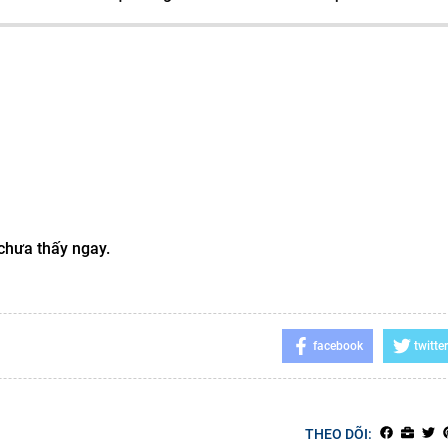
 chưa thấy ngay.
facebook
twitter
THEO DÕI: