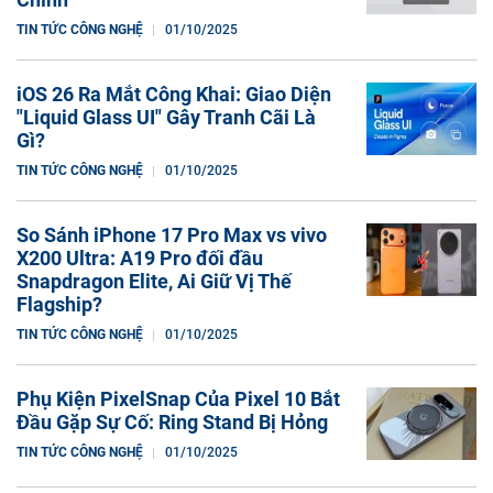
TIN TỨC CÔNG NGHỆ
01/10/2025
iOS 26 Ra Mắt Công Khai: Giao Diện
"Liquid Glass UI" Gây Tranh Cãi Là
Gì?
TIN TỨC CÔNG NGHỆ
01/10/2025
So Sánh iPhone 17 Pro Max vs vivo
X200 Ultra: A19 Pro đối đầu
Snapdragon Elite, Ai Giữ Vị Thế
Flagship?
TIN TỨC CÔNG NGHỆ
01/10/2025
Phụ Kiện PixelSnap Của Pixel 10 Bắt
Đầu Gặp Sự Cố: Ring Stand Bị Hỏng
TIN TỨC CÔNG NGHỆ
01/10/2025