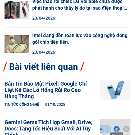
Việc tháo rời chiếc LG Rollable chưa được
phát hành cho thấy lý do tại sao điện thoại
màn hình cuộn không phải là một xu hướng.
23/04/2026
Intel đang dồn toàn lực vào công nghệ đóng
gói chip tiên tiến.
23/04/2026
Bài viết liên quan
Bản Tin Bảo Mật Pixel: Google Chỉ
Liệt Kê Các Lỗ Hổng Rủi Ro Cao
Hàng Tháng
TIN TỨC CÔNG NGHỆ
01/10/2025
Gemini Gems Tích Hợp Gmail, Drive,
Docs: Tăng Tốc Hiệu Suất Với AI Tùy
Chỉnh