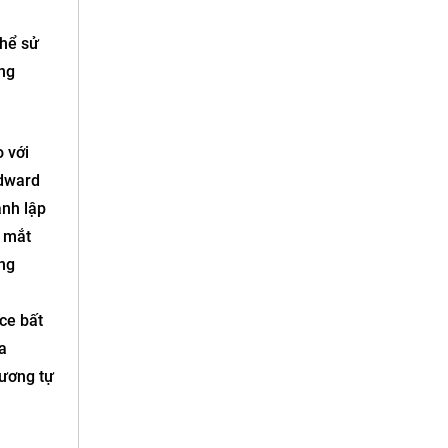
thể sử
ng
 với
odward
ành lập
a mắt
ng
ce bất
a
tương tự