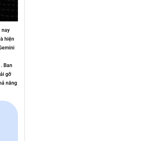
m nay
à hiện
 Gemini
. Ban
ải gỡ
khả năng