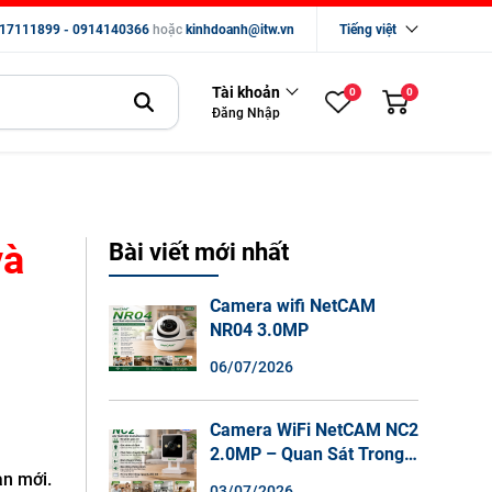
17111899 - 0914140366
hoặc
kinhdoanh@itw.vn
Tiếng việt
Tài khoản
0
0
Đăng Nhập
và
Bài viết mới nhất
Camera wifi NetCAM
NR04 3.0MP
06/07/2026
Camera WiFi NetCAM NC2
2.0MP – Quan Sát Trong
Nhà Sắc Nét, Ghi Hình
àn mới.
03/07/2026