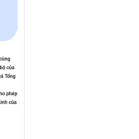
 cùng
 bộ của
cả Tổng
cho phép
hình của