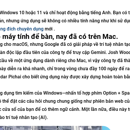
indows 10 hoặc 11 và chỉ hoạt động bằng tiếng Anh. Bạn có 
n, nhưng ứng dụng sẽ không có nhiều tính năng như khi sử dụ
ang đích chuyên dụng
mới .
 máy tính để bàn, nay đã có trên Mac.
g cho macOS, nhưng Google đã có giải pháp về trí tuệ nhân tạo
àn độc lập đầu tiên của công ty để truy cập Gemini. Josh Wo
ầu về một ứng dụng dành riêng cho Mac, vì vậy công ty đã th
ày diễn ra khá nhanh, chỉ trong vòng chưa đầy 100 ngày để r
dar Pichai cho biết ứng dụng này được xây dựng hoàn toàn bằ
ng dụng tìm kiếm của Windows—nhấn tổ hợp phím Option + Spa
có thể đặt các câu hỏi chung chung giống như phiên bản web củ
c cửa sổ của bạn để có thêm ngữ cảnh. Một lần nữa, điều này 
 trí tuệ nhân tạo (AI).