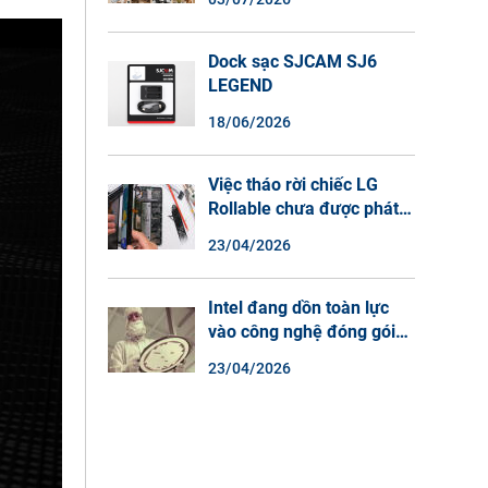
Màu Ban Đêm, Đàm Thoại
2 Chiều
Dock sạc SJCAM SJ6
LEGEND
18/06/2026
Việc tháo rời chiếc LG
Rollable chưa được phát
hành cho thấy lý do tại
23/04/2026
sao điện thoại màn hình
cuộn không phải là một xu
hướng.
Intel đang dồn toàn lực
vào công nghệ đóng gói
chip tiên tiến.
23/04/2026