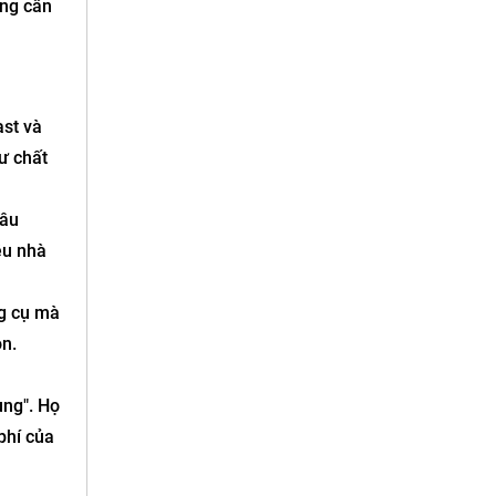
ông cần
ast và
ư chất
câu
ều nhà
ng cụ mà
ọn.
ụng". Họ
phí của