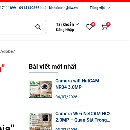
17111899 - 0914140366
hoặc
kinhdoanh@itw.vn
Tiếng việt
Tài khoản
0
0
Đăng Nhập
a Adobe?
a"
Bài viết mới nhất
Camera wifi NetCAM
NR04 3.0MP
06/07/2026
Camera WiFi NetCAM NC2
2.0MP – Quan Sát Trong
ia"
Nhà Sắc Nét, Ghi Hình
03/07/2026