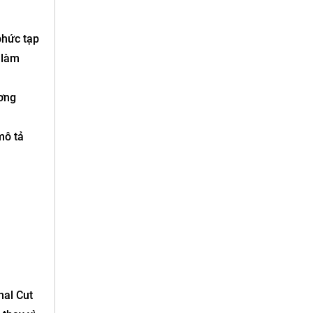
phức tạp
 làm
ương
mô tả
nal Cut