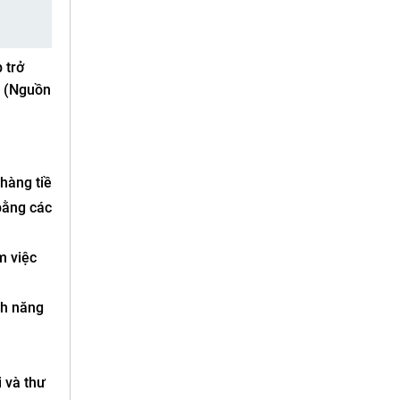
 trở
. (Nguồn
 hàng tiềm
bằng các
m việc
nh năng
 và thư