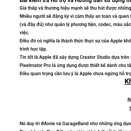
Bài kiểm tra Hỗ trợ và Hướng dẫn sử dụng 
Giá thấp và thương hiệu mạnh sẽ thu hút được nhữn
Nhiều người sẽ đăng ký vì cảm thấy an toàn và quen t
(và đầy đủ) như quản lý phương tiện, codec, màu sắc,
việc.
Điều đó có nghĩa là thách thức thực sự của Apple khô
trình học tập.
Tin tốt là Apple đã xây dựng Creator Studio dựa trên
Pixelmator Pro là ứng dụng được thiết kế dành cho tấ
Điều quan trọng cần lưu ý là Apple chưa ngừng hỗ tr
K
N
Nó duy trì iMovie và GarageBand như những ứng dụng 