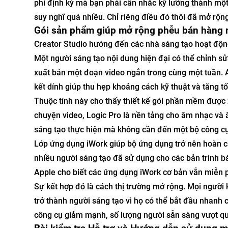
phí định kỳ mà bạn phải cân nhắc kỹ lưỡng thành một
suy nghĩ quá nhiều. Chỉ riêng điều đó thôi đã mở rộn
Gói sản phẩm giúp mở rộng phễu bán hàng 
Creator Studio hướng đến các nhà sáng tạo hoạt động
Một người sáng tạo nội dung hiện đại có thể chỉnh sửa
xuất bản một đoạn video ngắn trong cùng một tuần. A
kết dính giúp thu hẹp khoảng cách kỹ thuật và tăng t
Thuộc tính này cho thấy thiết kế gói phần mềm được 
chuyện video, Logic Pro là nền tảng cho âm nhạc và 
sáng tạo thực hiện mà không cần đến một bộ công cụ
Lớp ứng dụng iWork giúp bộ ứng dụng trở nên hoàn 
nhiều người sáng tạo đã sử dụng cho các bản trình bày 
Apple cho biết các ứng dụng iWork cơ bản vẫn miễn p
Sự kết hợp đó là cách thị trường mở rộng. Mọi người 
trở thành người sáng tạo vì họ có thể bắt đầu nhanh c
công cụ giảm mạnh, số lượng người sẵn sàng vượt qua