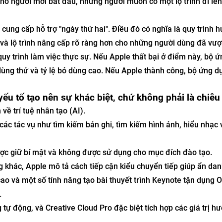
cho người mới bắt đầu, những người muốn có một lộ trình đi lên
cung cấp hỗ trợ "ngày thứ hai". Điều đó có nghĩa là quy trình 
 và lộ trình nâng cấp rõ ràng hơn cho những người dùng đã vượ
y trình làm việc thực sự. Nếu Apple thất bại ở điểm này, bộ 
ùng thử và tỷ lệ bỏ dùng cao. Nếu Apple thành công, bộ ứng d
yếu tố tạo nên sự khác biệt, chứ không phải là chiêu 
về trí tuệ nhân tạo (AI).
ợ các tác vụ như tìm kiếm bản ghi, tìm kiếm hình ảnh, hiểu nhạc 
ược giữ bí mật và không được sử dụng cho mục đích đào tạo.
g khác, Apple mô tả cách tiếp cận kiểu chuyển tiếp giúp ẩn dan
cao và một số tính năng tạo bài thuyết trình Keynote tận dụng 
.
ự động, và Creative Cloud Pro đặc biệt tích hợp các giá trị h