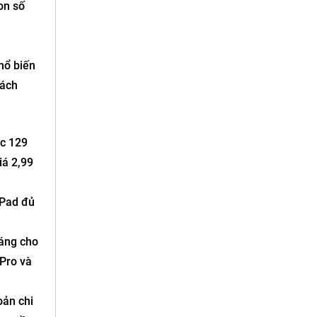
on số
hổ biến
hách
ặc 129
iá 2,99
iPad đủ
háng cho
Pro và
oản chi