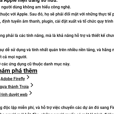
mà Apple hiện đang sở hữu.
g người dùng không am hiểu công nghệ.
huộc với Apple. Sau đó, họ sẽ phải đối mặt với những thực tế 
 định tuyến âm thanh, plugin, cài đặt xuất và tổ chức quy trình
ng phải là các tính năng, mà là khả năng hỗ trợ và thiết kế ch
 sự dễ sử dụng và tính nhất quán trên nhiều nền tảng, và hãng 
t cả mọi người.
ợ các ứng dụng cũ thuộc danh mục này.
hám phá thêm
Adobe Firefly
gựa thành Troia
Trình duyệt web
độc lập miễn phí, và hỗ trợ việc chuyển các dự án đó sang Fi