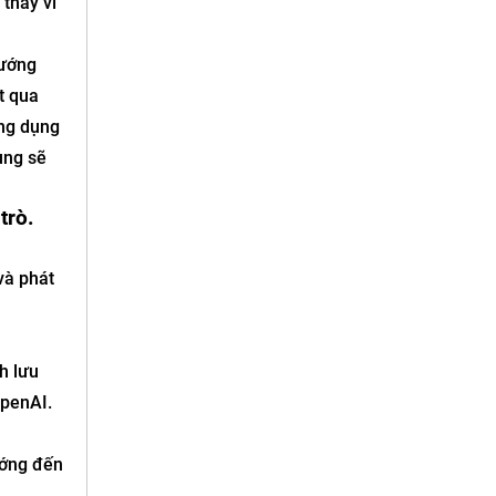
 thay vì
hướng
t qua
ứng dụng
ụng sẽ
trò.
và phát
h lưu
OpenAI.
ướng đến