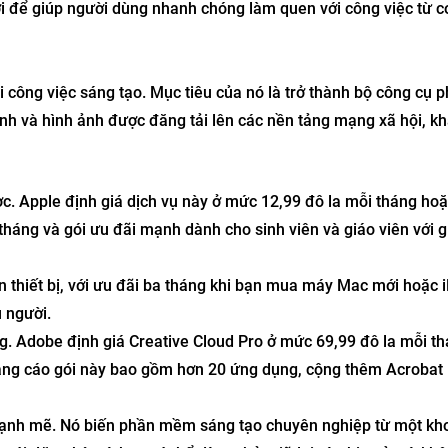
i để giúp người dùng nhanh chóng làm quen với công việc từ c
công việc sáng tạo. Mục tiêu của nó là trở thành bộ công cụ p
nh và hình ảnh được đăng tải lên các nền tảng mạng xã hội, k
ược. Apple định giá dịch vụ này ở mức 12,99 đô la mỗi tháng ho
háng và gói ưu đãi mạnh dành cho sinh viên và giáo viên với g
n thiết bị, với ưu đãi ba tháng khi bạn mua máy Mac mới hoặc 
u người.
ng. Adobe định giá Creative Cloud Pro ở mức 69,99 đô la mỗi t
ảng cáo gói này bao gồm hơn 20 ứng dụng, cộng thêm Acrobat 
mạnh mẽ. Nó biến phần mềm sáng tạo chuyên nghiệp từ một kh