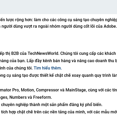
iến lược rộng hơn: làm cho các công cụ sáng tạo chuyên nghiệp
n người dùng vượt ra ngoài nhóm người dùng cốt lõi của Adobe
 tiếp thị B2B của TechNewsWorld. Chúng tôi cung cấp các khách
n hàng của bạn. Lấp đầy kênh bán hàng và nâng cao doanh thu 
nh của chúng tôi.
Tìm hiểu thêm.
ông cụ sáng tạo được thiết kế chặt chẽ xoay quanh quy trình là
lmator Pro, Motion, Compressor và MainStage, cùng với các tí
ages, Numbers và Freeform.
o chuyên nghiệp thành một sản phẩm đăng ký phổ biến.
tích hợp chặt chẽ trên các nền tảng của mình, với các mẫu mới