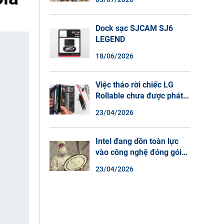
Màu Ban Đêm, Đàm Thoại
2 Chiều
Dock sạc SJCAM SJ6
LEGEND
18/06/2026
Việc tháo rời chiếc LG
Rollable chưa được phát
hành cho thấy lý do tại
23/04/2026
sao điện thoại màn hình
cuộn không phải là một xu
hướng.
Intel đang dồn toàn lực
vào công nghệ đóng gói
chip tiên tiến.
23/04/2026