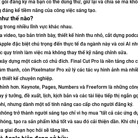
 gói đăng ký mà bạn có thể dùng thử, giữ lại và chia sẻ mà kh
g đáng kể tiềm năng của công việc sáng tạo.
như thế nào?
 trong nhiều lĩnh vực khác nhau.
 video, tạo bản trình bày, thiết kế hình thu nhỏ, cắt dựng podc
pple đặc biệt chú trọng đến thực tế đa ngành này và coi AI nh
ốc quy trình làm việc mà không thay thế kỹ năng chỉnh sửa.
xây dựng một cách có chủ đích. Final Cut Pro là nền tảng cho 
âm thanh, còn Pixelmator Pro xử lý các tác vụ hình ảnh mà nhi
 thiết kế chuyên nghiệp.
chỉnh hơn. Keynote, Pages, Numbers và Freeform là những cô
ý tưởng, đề xuất, lịch, kịch bản và các tài liệu tiếp thị ngắn g
hí, nhưng dành một số tính năng cao cấp cho người đăng ký.
không trở thành người sáng tạo chỉ vì họ mua "tất cả các ứng d
hóng, tạo ra sản phẩm khá tốt và sau đó cải thiện dần. Khi chi 
 giai đoạn học hỏi sẽ tăng lên.