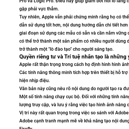
Pro và Logic Pro. Điều này giúp giảm bớt nỗi lo lắng 
gặp phải vực thẳm.
Tuy nhiên, Apple vẫn phải chứng minh rằng họ có thể 
dẫn sử dụng tốt hơn, nội dung hướng dẫn chi tiết hơn
giai đoạn sử dụng các mẫu có sẵn và cần nắm vững qu
có thể trở thành một sản phẩm có nhiều người dùng d
trở thành một "lò đào tạo" cho người sáng tạo.
Quyền riêng tư và Trí tuệ nhân tạo là những 
Apple rất thận trọng trong cách họ định hình hình ảnh 
Các tính năng thông minh tích hợp trên thiết bị hỗ tr
hiện nhịp điệu.
Văn bản này cũng nêu rõ nội dung do người tạo ra đ
Một số tính năng chạy cục bộ. Đối với những tính năn
lượng truy cập, và lưu ý rằng việc tạo hình ảnh nâng 
Vị trí này rất quan trọng trong việc so sánh với Adobe
Adobe cạnh tranh mạnh mẽ về khả năng tạo nội dung t
Firefly.