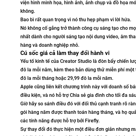
viện hình minh họa, hình ảnh, ảnh chụp và đồ họa mớ
không.
Bao bì rất quan trọng vì nó thu hẹp phạm vi lời hứa.
Nó không cố gắng trở thành công cụ sáng tạo cho mọi 
nhất dành cho người sáng tạo nội dung video, âm tha
hàng và doanh nghiệp nhỏ.
Cú sốc giá cả làm thay đổi hành vi
Yếu tố kinh tế của Creator Studio là đòn bẩy chiến l
đô la mỗi năm, kèm theo bản dùng thử miễn phí một t
đô la mỗi tháng hoặc 29,99 đô la mỗi năm.
Apple cũng liên kết chương trình này với doanh số bá
điều kiện, và nó hỗ trợ Chia sẻ gia đình cho tối đa sá
Giờ hãy so sánh điều đó với đối thủ cạnh tranh rõ rà
gói hàng năm được thanh toán hàng tháng, và họ qu
các tính năng được hỗ trợ bởi Firefly.
Sự thay đổi đó thực hiện một điều đơn giản nhưng 