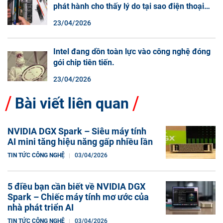
phát hành cho thấy lý do tại sao điện thoại
màn hình cuộn không phải là một xu hướng.
23/04/2026
Intel đang dồn toàn lực vào công nghệ đóng
gói chip tiên tiến.
23/04/2026
Bài viết liên quan
NVIDIA DGX Spark – Siêu máy tính
AI mini tăng hiệu năng gấp nhiều lần
TIN TỨC CÔNG NGHỆ
03/04/2026
5 điều bạn cần biết về NVIDIA DGX
Spark – Chiếc máy tính mơ ước của
nhà phát triển AI
TIN TỨC CÔNG NGHỆ
03/04/2026