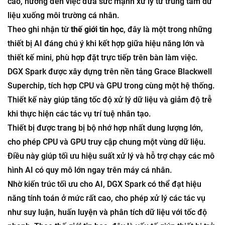
cao, hướng đến việc đưa sức mạnh xử lý từ trung tâm dữ
liệu xuống môi trường cá nhân.
Theo ghi nhận từ
thế giới tin học
, đây là một trong những
thiết bị AI đáng chú ý khi kết hợp giữa hiệu năng lớn và
thiết kế mini, phù hợp đặt trực tiếp trên bàn làm việc.
DGX Spark được xây dựng trên nền tảng Grace Blackwell
Superchip, tích hợp CPU và GPU trong cùng một hệ thống.
Thiết kế này giúp tăng tốc độ xử lý dữ liệu và giảm độ trễ
khi thực hiện các tác vụ trí tuệ nhân tạo.
Thiết bị được trang bị bộ nhớ hợp nhất dung lượng lớn,
cho phép CPU và GPU truy cập chung một vùng dữ liệu.
Điều này giúp tối ưu hiệu suất xử lý và hỗ trợ chạy các mô
hình AI có quy mô lớn ngay trên máy cá nhân.
Nhờ kiến trúc tối ưu cho AI, DGX Spark có thể đạt hiệu
năng tính toán ở mức rất cao, cho phép xử lý các tác vụ
như suy luận, huấn luyện và phân tích dữ liệu với tốc độ