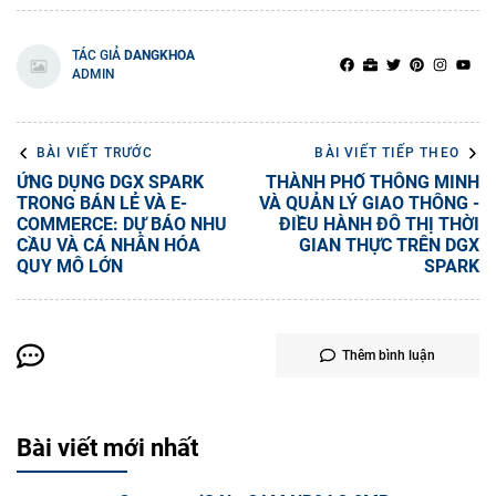
TÁC GIẢ
DANGKHOA
ADMIN
BÀI VIẾT TRƯỚC
BÀI VIẾT TIẾP THEO
ỨNG DỤNG DGX SPARK
THÀNH PHỐ THÔNG MINH
TRONG BÁN LẺ VÀ E-
VÀ QUẢN LÝ GIAO THÔNG -
COMMERCE: DỰ BÁO NHU
ĐIỀU HÀNH ĐÔ THỊ THỜI
CẦU VÀ CÁ NHÂN HÓA
GIAN THỰC TRÊN DGX
QUY MÔ LỚN
SPARK
Thêm bình luận
Bài viết mới nhất