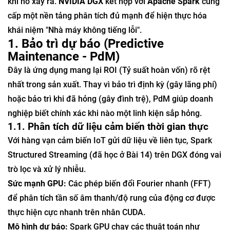
khi nó xảy ra.
NVIDIA DGX
kết hợp với
Apache Spark
cung
cấp một nền tảng phân tích đủ mạnh để hiện thực hóa
khái niệm "Nhà máy không tiếng lỗi".
1. Bảo trì dự báo (Predictive
Maintenance - PdM)
Đây là ứng dụng mang lại ROI (Tỷ suất hoàn vốn) rõ rệt
nhất trong sản xuất. Thay vì bảo trì định kỳ (gây lãng phí)
hoặc bảo trì khi đã hỏng (gây đình trệ), PdM giúp doanh
nghiệp biết chính xác khi nào một linh kiện sắp hỏng.
1.1. Phân tích dữ liệu cảm biến thời gian thực
Với hàng vạn cảm biến IoT gửi dữ liệu về liên tục, Spark
Structured Streaming (đã học ở Bài 14) trên DGX đóng vai
trò lọc và xử lý nhiễu.
Sức mạnh GPU:
Các phép biến đổi Fourier nhanh (FFT)
để phân tích tần số âm thanh/độ rung của động cơ được
thực hiện cực nhanh trên nhân CUDA.
Mô hình dự báo:
Spark GPU chạy các thuật toán như