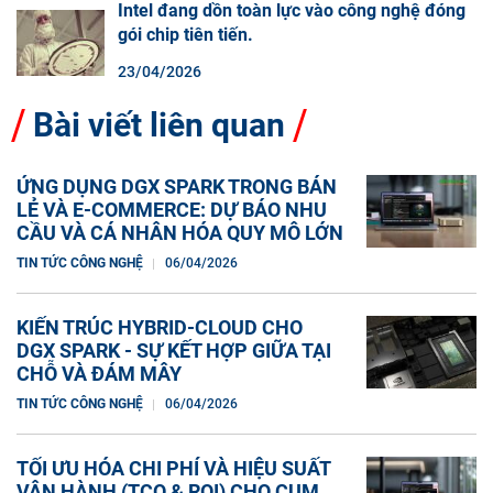
Intel đang dồn toàn lực vào công nghệ đóng
gói chip tiên tiến.
23/04/2026
Bài viết liên quan
ỨNG DỤNG DGX SPARK TRONG BÁN
LẺ VÀ E-COMMERCE: DỰ BÁO NHU
CẦU VÀ CÁ NHÂN HÓA QUY MÔ LỚN
TIN TỨC CÔNG NGHỆ
06/04/2026
KIẾN TRÚC HYBRID-CLOUD CHO
DGX SPARK - SỰ KẾT HỢP GIỮA TẠI
CHỖ VÀ ĐÁM MÂY
TIN TỨC CÔNG NGHỆ
06/04/2026
TỐI ƯU HÓA CHI PHÍ VÀ HIỆU SUẤT
VẬN HÀNH (TCO & ROI) CHO CỤM