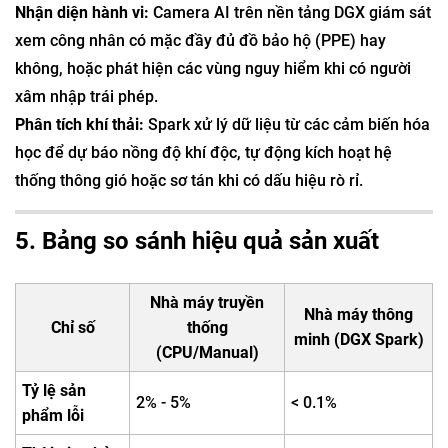
Nhận diện hành vi:
Camera AI trên nền tảng DGX giám sát
xem công nhân có mặc đầy đủ đồ bảo hộ (PPE) hay
không, hoặc phát hiện các vùng nguy hiểm khi có người
xâm nhập trái phép.
Phân tích khí thải:
Spark xử lý dữ liệu từ các cảm biến hóa
học để dự báo nồng độ khí độc, tự động kích hoạt hệ
thống thông gió hoặc sơ tán khi có dấu hiệu rò rỉ.
5. Bảng so sánh hiệu quả sản xuất
Nhà máy truyền
Nhà máy thông
Chỉ số
thống
minh (DGX Spark)
(CPU/Manual)
Tỷ lệ sản
2% - 5%
< 0.1%
phẩm lỗi