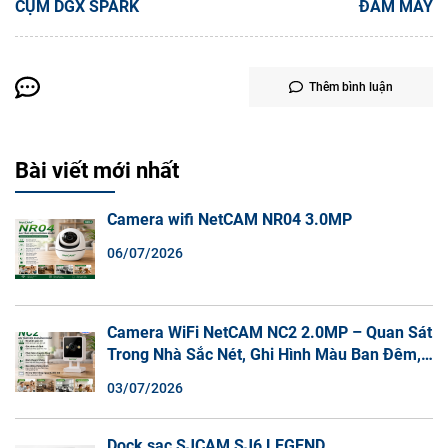
CỤM DGX SPARK
ĐÁM MÂY
Thêm bình luận
Bài viết mới nhất
Camera wifi NetCAM NR04 3.0MP
06/07/2026
Camera WiFi NetCAM NC2 2.0MP – Quan Sát
Trong Nhà Sắc Nét, Ghi Hình Màu Ban Đêm,
Đàm Thoại 2 Chiều
03/07/2026
Dock sạc SJCAM SJ6 LEGEND