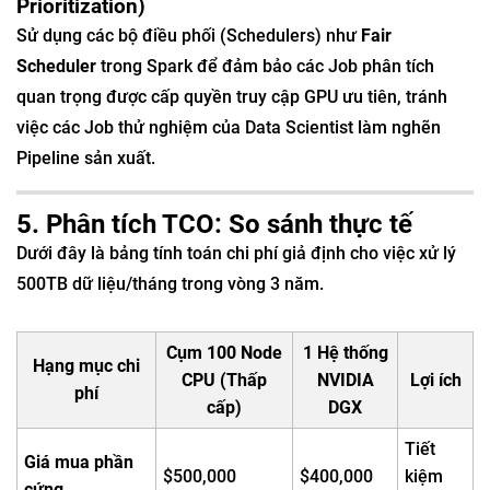
Prioritization)
Sử dụng các bộ điều phối (Schedulers) như
Fair
Scheduler
trong Spark để đảm bảo các Job phân tích
quan trọng được cấp quyền truy cập GPU ưu tiên, tránh
việc các Job thử nghiệm của Data Scientist làm nghẽn
Pipeline sản xuất.
5. Phân tích TCO: So sánh thực tế
Dưới đây là bảng tính toán chi phí giả định cho việc xử lý
500TB dữ liệu/tháng trong vòng 3 năm.
Cụm 100 Node
1 Hệ thống
Hạng mục chi
CPU (Thấp
NVIDIA
Lợi ích
phí
cấp)
DGX
Tiết
Giá mua phần
$500,000
$400,000
kiệm
cứng