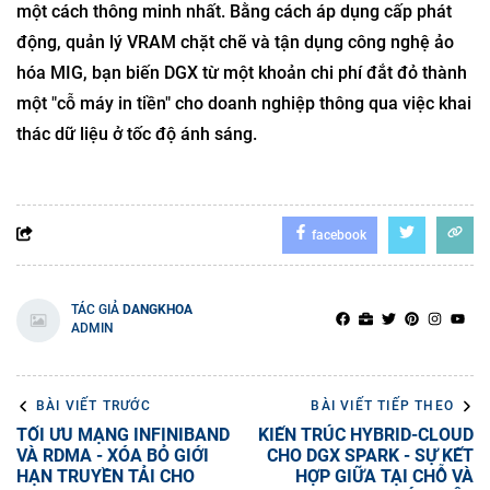
một cách thông minh nhất. Bằng cách áp dụng cấp phát
động, quản lý VRAM chặt chẽ và tận dụng công nghệ ảo
hóa MIG, bạn biến DGX từ một khoản chi phí đắt đỏ thành
một "cỗ máy in tiền" cho doanh nghiệp thông qua việc khai
thác dữ liệu ở tốc độ ánh sáng.
facebook
TÁC GIẢ
DANGKHOA
ADMIN
BÀI VIẾT TRƯỚC
BÀI VIẾT TIẾP THEO
TỐI ƯU MẠNG INFINIBAND
KIẾN TRÚC HYBRID-CLOUD
VÀ RDMA - XÓA BỎ GIỚI
CHO DGX SPARK - SỰ KẾT
HẠN TRUYỀN TẢI CHO
HỢP GIỮA TẠI CHỖ VÀ