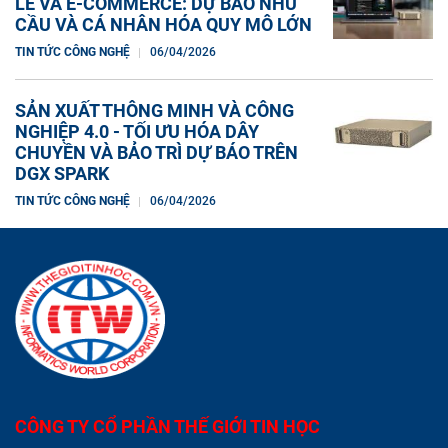
LẺ VÀ E-COMMERCE: DỰ BÁO NHU
CẦU VÀ CÁ NHÂN HÓA QUY MÔ LỚN
TIN TỨC CÔNG NGHỆ
06/04/2026
SẢN XUẤT THÔNG MINH VÀ CÔNG
NGHIỆP 4.0 - TỐI ƯU HÓA DÂY
CHUYỀN VÀ BẢO TRÌ DỰ BÁO TRÊN
DGX SPARK
TIN TỨC CÔNG NGHỆ
06/04/2026
CÔNG TY CỔ PHẦN THẾ GIỚI TIN HỌC