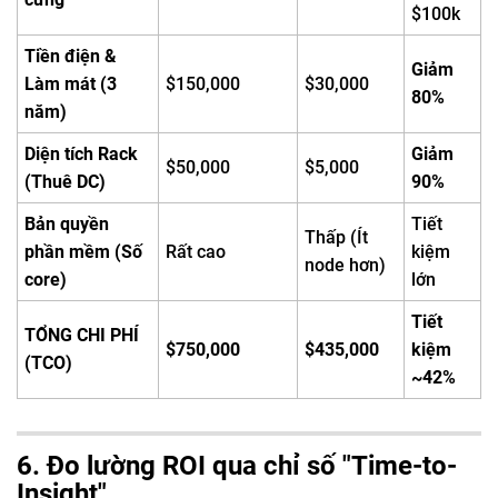
$100k
Tiền điện &
Giảm
Làm mát (3
$150,000
$30,000
80%
năm)
Diện tích Rack
Giảm
$50,000
$5,000
(Thuê DC)
90%
Bản quyền
Tiết
Thấp (Ít
phần mềm (Số
Rất cao
kiệm
node hơn)
core)
lớn
Tiết
TỔNG CHI PHÍ
$750,000
$435,000
kiệm
(TCO)
~42%
6. Đo lường ROI qua chỉ số "Time-to-
Insight"