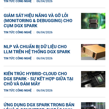
TIN TỨC CÔNG NGHỆ
06/04/2026
GIÁM SÁT HIỆU NĂNG VÀ GỠ LỖI
(MONITORING & DEBUGGING) CHO
CỤM DGX SPARK
TIN TỨC CÔNG NGHỆ
06/04/2026
NLP VÀ CHUẨN BỊ DỮ LIỆU CHO
LLM TRÊN HỆ THỐNG DGX SPARK
TIN TỨC CÔNG NGHỆ
06/04/2026
KIẾN TRÚC HYBRID-CLOUD CHO
DGX SPARK - SỰ KẾT HỢP GIỮA TẠI
CHỖ VÀ ĐÁM MÂY
TIN TỨC CÔNG NGHỆ
06/04/2026
ỨNG DỤNG DGX SPARK TRONG BÁN