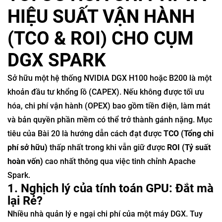
HIỆU SUẤT VẬN HÀNH
(TCO & ROI) CHO CỤM
DGX SPARK
Sở hữu một hệ thống NVIDIA DGX H100 hoặc B200 là một
khoản đầu tư khổng lồ (CAPEX). Nếu không được tối ưu
hóa, chi phí vận hành (OPEX) bao gồm tiền điện, làm mát
và bản quyền phần mềm có thể trở thành gánh nặng. Mục
tiêu của Bài 20 là hướng dẫn cách đạt được
TCO (Tổng chi
phí sở hữu)
thấp nhất trong khi vẫn giữ được
ROI (Tỷ suất
hoàn vốn)
cao nhất thông qua việc tinh chỉnh Apache
Spark.
1. Nghịch lý của tính toán GPU: Đắt mà
lại Rẻ?
Nhiều nhà quản lý e ngại chi phí của một máy DGX. Tuy