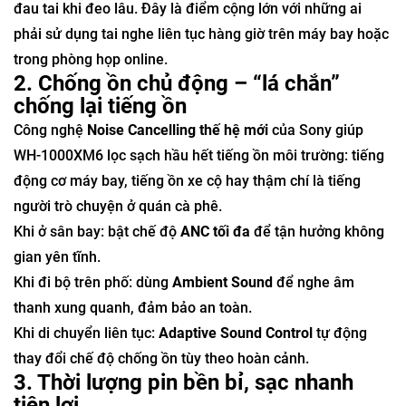
đau tai khi đeo lâu. Đây là điểm cộng lớn với những ai
phải sử dụng tai nghe liên tục hàng giờ trên máy bay hoặc
trong phòng họp online.
2. Chống ồn chủ động – “lá chắn”
chống lại tiếng ồn
Công nghệ
Noise Cancelling thế hệ mới
của Sony giúp
WH-1000XM6 lọc sạch hầu hết tiếng ồn môi trường: tiếng
động cơ máy bay, tiếng ồn xe cộ hay thậm chí là tiếng
người trò chuyện ở quán cà phê.
Khi ở sân bay: bật chế độ
ANC tối đa
để tận hưởng không
gian yên tĩnh.
Khi đi bộ trên phố: dùng
Ambient Sound
để nghe âm
thanh xung quanh, đảm bảo an toàn.
Khi di chuyển liên tục:
Adaptive Sound Control
tự động
thay đổi chế độ chống ồn tùy theo hoàn cảnh.
3. Thời lượng pin bền bỉ, sạc nhanh
tiện lợi