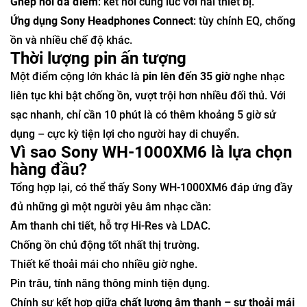
Ghép nối đa điểm
: kết nối cùng lúc với hai thiết bị.
Ứng dụng Sony Headphones Connect
: tùy chỉnh EQ, chống
ồn và nhiều chế độ khác.
Thời lượng pin ấn tượng
Một điểm cộng lớn khác là
pin lên đến 35 giờ
nghe nhạc
liên tục khi bật chống ồn, vượt trội hơn nhiều đối thủ. Với
sạc nhanh, chỉ cần 10 phút là có thêm khoảng 5 giờ sử
dụng – cực kỳ tiện lợi cho người hay di chuyển.
Vì sao Sony WH-1000XM6 là lựa chọn
hàng đầu?
Tổng hợp lại, có thể thấy Sony WH-1000XM6 đáp ứng đầy
đủ những gì một người yêu âm nhạc cần:
Âm thanh chi tiết, hỗ trợ Hi-Res và LDAC.
Chống ồn chủ động tốt nhất thị trường.
Thiết kế thoải mái cho nhiều giờ nghe.
Pin trâu, tính năng thông minh tiện dụng.
Chính sự kết hợp giữa
chất lượng âm thanh – sự thoải mái