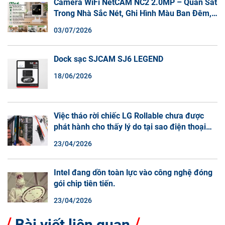
Camera WiFi NetCAM NC2 2.0MP – Quan Sát
Trong Nhà Sắc Nét, Ghi Hình Màu Ban Đêm,
Đàm Thoại 2 Chiều
03/07/2026
Dock sạc SJCAM SJ6 LEGEND
18/06/2026
Việc tháo rời chiếc LG Rollable chưa được
phát hành cho thấy lý do tại sao điện thoại
màn hình cuộn không phải là một xu hướng.
23/04/2026
Intel đang dồn toàn lực vào công nghệ đóng
gói chip tiên tiến.
23/04/2026
Bài viết liên quan