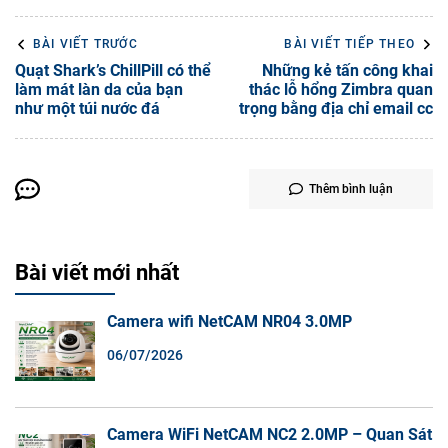
BÀI VIẾT TRƯỚC
BÀI VIẾT TIẾP THEO
Quạt Shark’s ChillPill có thể
Những kẻ tấn công khai
làm mát làn da của bạn
thác lỗ hổng Zimbra quan
như một túi nước đá
trọng bằng địa chỉ email cc
Thêm bình luận
Bài viết mới nhất
Camera wifi NetCAM NR04 3.0MP
06/07/2026
Camera WiFi NetCAM NC2 2.0MP – Quan Sát