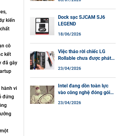
Màu Ban Đêm, Đàm Thoại
2 Chiều
es,
Dock sạc SJCAM SJ6
dự kiến
LEGEND
 chất
18/06/2026
ạn cô
Việc tháo rời chiếc LG
ặc kết
Rollable chưa được phát
y đã gây
hành cho thấy lý do tại
23/04/2026
artup
sao điện thoại màn hình
cuộn không phải là một xu
hướng.
Intel đang dồn toàn lực
 hành vi
vào công nghệ đóng gói
hỗ đứng
chip tiên tiến.
23/04/2026
ông
tưởng
 một