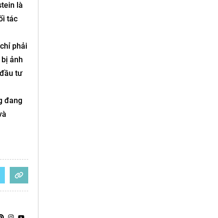
tein là
i tác
chỉ phải
 bị ảnh
 đầu tư
ng đang
và