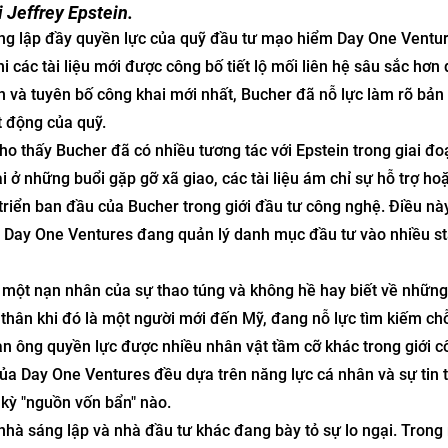
i Jeffrey Epstein.
ng lập đầy quyền lực của quỹ đầu tư mạo hiểm Day One Ventur
i các tài liệu mới được công bố tiết lộ mối liên hệ sâu sắc hơn 
n và tuyên bố công khai mới nhất, Bucher đã nỗ lực làm rõ bản
 động của quỹ.
o thấy Bucher đã có nhiều tương tác với Epstein trong giai đo
 ở những buổi gặp gỡ xã giao, các tài liệu ám chỉ sự hỗ trợ ho
 triển ban đầu của Bucher trong giới đầu tư công nghệ. Điều nà
ơi Day One Ventures đang quản lý danh mục đầu tư vào nhiều st
 một nạn nhân của sự thao túng và không hề hay biết về những
 thân khi đó là một người mới đến Mỹ, đang nỗ lực tìm kiếm c
àn ông quyền lực được nhiều nhân vật tầm cỡ khác trong giới c
ủa Day One Ventures đều dựa trên năng lực cá nhân và sự tin 
 kỳ "nguồn vốn bẩn" nào.
u nhà sáng lập và nhà đầu tư khác đang bày tỏ sự lo ngại. Trong