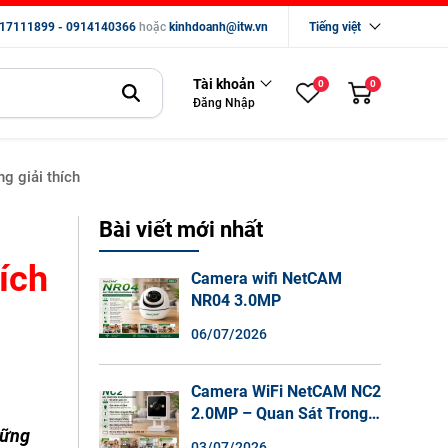
17111899 - 0914140366
hoặc
kinhdoanh@itw.vn
Tiếng việt
Tài khoản
0
0
Đăng Nhập
g giải thích
Bài viết mới nhất
hích
Camera wifi NetCAM
NR04 3.0MP
06/07/2026
Camera WiFi NetCAM NC2
2.0MP – Quan Sát Trong
hững
Nhà Sắc Nét, Ghi Hình
03/07/2026