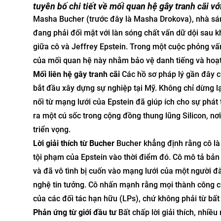
tuyên bố chi tiết về mối quan hệ gây tranh cãi vớ
Masha Bucher (trước đây là Masha Drokova), nhà sá
đang phải đối mặt với làn sóng chất vấn dữ dội sau kh
giữa cô và Jeffrey Epstein. Trong một cuộc phỏng vấ
của mối quan hệ này nhằm bảo vệ danh tiếng và hoạt
Mối liên hệ gây tranh cãi
Các hồ sơ pháp lý gần đây ch
bắt đầu xây dựng sự nghiệp tại Mỹ. Không chỉ dừng lại
nối từ mạng lưới của Epstein đã giúp ích cho sự phát
ra một cú sốc trong cộng đồng thung lũng Silicon, n
triển vọng.
Lời giải thích từ Bucher
Bucher khẳng định rằng cô là
tội phạm của Epstein vào thời điểm đó. Cô mô tả bản
và đã vô tình bị cuốn vào mạng lưới của một người đ
nghệ tin tưởng. Cô nhấn mạnh rằng mọi thành công c
của các đối tác hạn hữu (LPs), chứ không phải từ bất
Phản ứng từ giới đầu tư
Bất chấp lời giải thích, nhiề