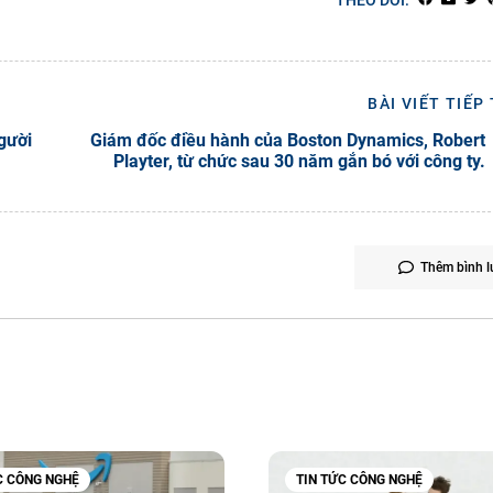
THEO DÕI:
BÀI VIẾT TIẾP
gười
Giám đốc điều hành của Boston Dynamics, Robert
Playter, từ chức sau 30 năm gắn bó với công ty.
Thêm bình l
C CÔNG NGHỆ
TIN TỨC CÔNG NGHỆ