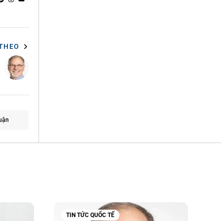
 THEO
uận
TIN TỨC QUỐC TẾ