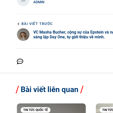
ADMIN
BÀI VIẾT TRƯỚC
VC Masha Bucher, cộng sự của Epstein và n
sáng lập Day One, tự giới thiệu về mình.
Bài viết liên quan
TIN TỨC QUỐC TẾ
TIN TỨ