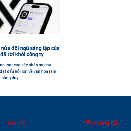
nửa đội ngũ sáng lập của
 đã rời khỏi công ty
àng loạt của các nhân sự chủ
đặt dấu hỏi lớn về văn hóa làm
 năng duy ...
Liên hệ
Về chúng tôi