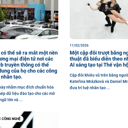
11/02/2026
có thể sẽ ra mắt một nền
Một cặp đôi trượt băng n
ơng mại điện tử nơi các
thuật đã biểu diễn theo n
b truyền thông có thể
AI sáng tạo tại Thế vận hộ
dung của họ cho các công
Cặp đôi khiêu vũ trên băng ngườ
ệ nhân tạo.
Kateřina Mrázková và Daniel Mr
 này nhằm mục đích chuẩn hóa
đưa trí tuệ nhân tạo ...
hép dữ liệu đào tạo cho các mô
gữ lớn và ...
C CÔNG NGHỆ