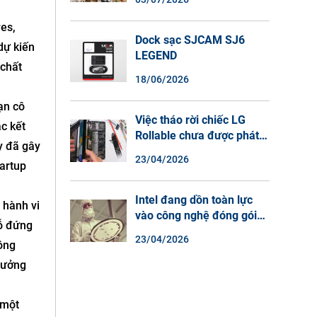
Màu Ban Đêm, Đàm Thoại
2 Chiều
es,
Dock sạc SJCAM SJ6
dự kiến
LEGEND
 chất
18/06/2026
ạn cô
Việc tháo rời chiếc LG
ặc kết
Rollable chưa được phát
y đã gây
hành cho thấy lý do tại
23/04/2026
artup
sao điện thoại màn hình
cuộn không phải là một xu
hướng.
Intel đang dồn toàn lực
 hành vi
vào công nghệ đóng gói
hỗ đứng
chip tiên tiến.
23/04/2026
ông
tưởng
 một