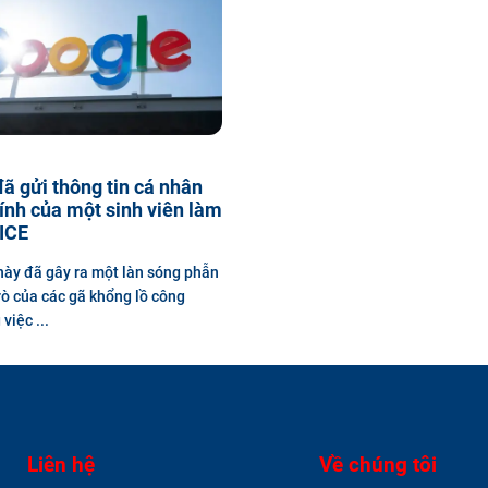
ã gửi thông tin cá nhân
hính của một sinh viên làm
ICE
này đã gây ra một làn sóng phẫn
trò của các gã khổng lồ công
việc ...
Liên hệ
Về chúng tôi