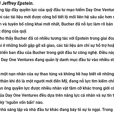
i Jeffrey Epstein.
ng lập đầy quyền lực của quỹ đầu tư mạo hiểm Day One Ventur
i các tài liệu mới được công bố tiết lộ mối liên hệ sâu sắc hơn 
n và tuyên bố công khai mới nhất, Bucher đã nỗ lực làm rõ bản
 động của quỹ.
o thấy Bucher đã có nhiều tương tác với Epstein trong giai đo
 ở những buổi gặp gỡ xã giao, các tài liệu ám chỉ sự hỗ trợ ho
 triển ban đầu của Bucher trong giới đầu tư công nghệ. Điều nà
ơi Day One Ventures đang quản lý danh mục đầu tư vào nhiều st
 một nạn nhân của sự thao túng và không hề hay biết về những
 thân khi đó là một người mới đến Mỹ, đang nỗ lực tìm kiếm c
àn ông quyền lực được nhiều nhân vật tầm cỡ khác trong giới c
ủa Day One Ventures đều dựa trên năng lực cá nhân và sự tin 
 kỳ "nguồn vốn bẩn" nào.
u nhà sáng lập và nhà đầu tư khác đang bày tỏ sự lo ngại. Trong