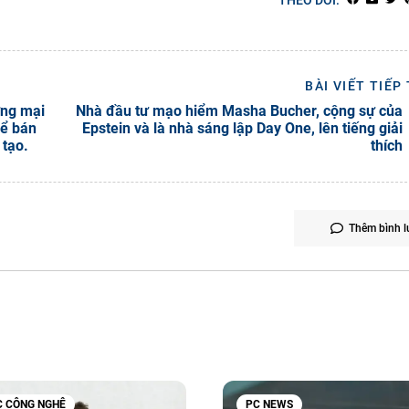
THEO DÕI:
BÀI VIẾT TIẾP
ơng mại
Nhà đầu tư mạo hiểm Masha Bucher, cộng sự của
hể bán
Epstein và là nhà sáng lập Day One, lên tiếng giải
 tạo.
thích
Thêm bình l
C CÔNG NGHỆ
PC NEWS