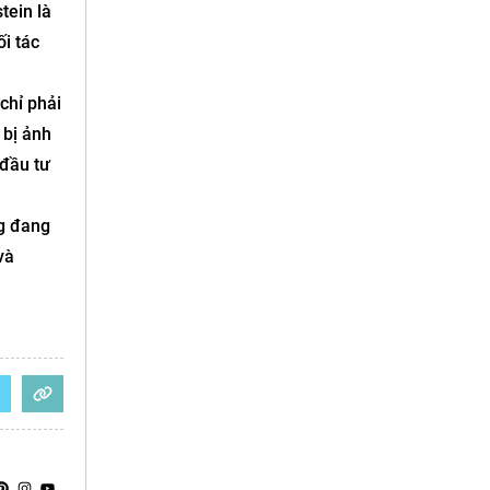
tein là
i tác
chỉ phải
 bị ảnh
 đầu tư
ng đang
và