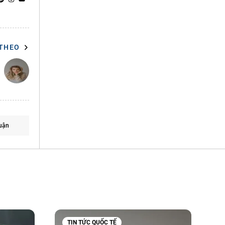
 THEO
uận
TIN TỨC QUỐC TẾ