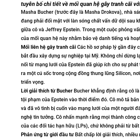
tuyên bố chi tiết về mối quan hệ gây tranh cãi vớ
Masha Bucher (trước đây là Masha Drokova), nhà sá
đang phải đối mặt với làn sóng chất vấn dữ dội sau kh
giữa cô và Jeffrey Epstein. Trong một cuộc phỏng vấ
của mối quan hệ này nhằm bảo vệ danh tiếng và hoạt
Mối liên hệ gây tranh cãi
Các hồ sơ pháp lý gần đây ch
bắt đầu xây dựng sự nghiệp tại Mỹ. Không chỉ dừng lại
nối từ mạng lưới của Epstein đã giúp ích cho sự phát
ra một cú sốc trong cộng đồng thung lũng Silicon, n
triển vọng.
Lời giải thích từ Bucher
Bucher khẳng định rằng cô là
tội phạm của Epstein vào thời điểm đó. Cô mô tả bản
và đã vô tình bị cuốn vào mạng lưới của một người đ
nghệ tin tưởng. Cô nhấn mạnh rằng mọi thành công c
của các đối tác hạn hữu (LPs), chứ không phải từ bất
Phản ứng từ giới đầu tư
Bất chấp lời giải thích, nhiề