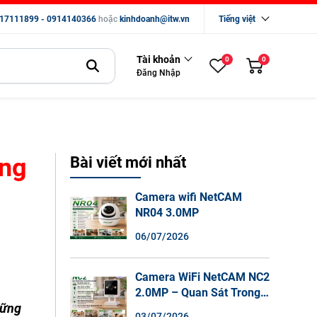
17111899 - 0914140366
hoặc
kinhdoanh@itw.vn
Tiếng việt
Tài khoản
0
0
Đăng Nhập
áng
Bài viết mới nhất
Camera wifi NetCAM
NR04 3.0MP
06/07/2026
Camera WiFi NetCAM NC2
2.0MP – Quan Sát Trong
hững
Nhà Sắc Nét, Ghi Hình
03/07/2026