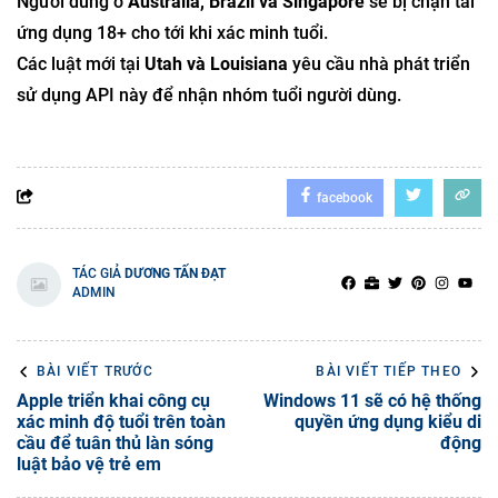
Người dùng ở
Australia, Brazil và Singapore
sẽ bị chặn tải
ứng dụng 18+ cho tới khi xác minh tuổi.
Các luật mới tại
Utah và Louisiana
yêu cầu nhà phát triển
sử dụng API này để nhận nhóm tuổi người dùng.
facebook
TÁC GIẢ
DƯƠNG TẤN ĐẠT
ADMIN
BÀI VIẾT TRƯỚC
BÀI VIẾT TIẾP THEO
Apple triển khai công cụ
Windows 11 sẽ có hệ thống
xác minh độ tuổi trên toàn
quyền ứng dụng kiểu di
cầu để tuân thủ làn sóng
động
luật bảo vệ trẻ em