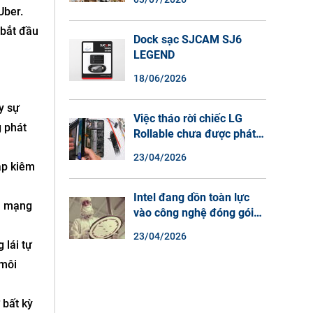
Màu Ban Đêm, Đàm Thoại
Uber.
2 Chiều
 bắt đầu
Dock sạc SJCAM SJ6
LEGEND
18/06/2026
y sự
Việc tháo rời chiếc LG
g phát
Rollable chưa được phát
hành cho thấy lý do tại
23/04/2026
sao điện thoại màn hình
ập kiêm
cuộn không phải là một xu
hướng.
Intel đang dồn toàn lực
n mạng
vào công nghệ đóng gói
chip tiên tiến.
23/04/2026
 lái tự
 môi
 bất kỳ