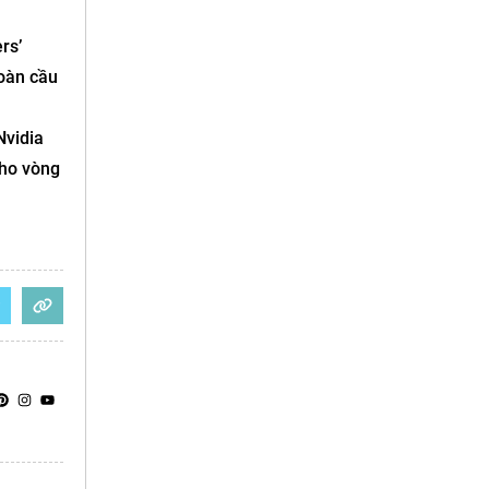
rs’
toàn cầu
Nvidia
cho vòng