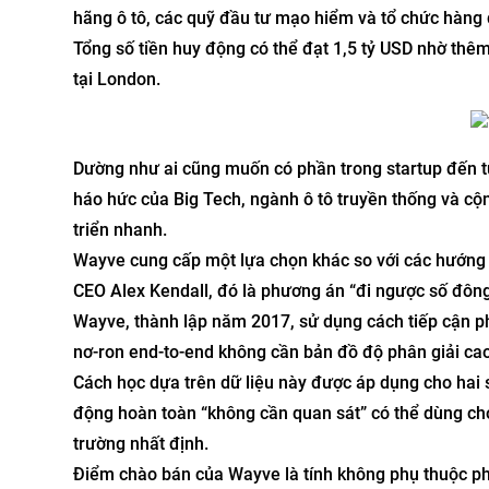
hãng ô tô, các quỹ đầu tư mạo hiểm và tổ chức hàng 
Tổng số tiền huy động có thể đạt 1,5 tỷ USD nhờ thêm 
tại London.
Dường như ai cũng muốn có phần trong startup đến từ
háo hức của Big Tech, ngành ô tô truyền thống và cộn
triển nhanh.
Wayve cung cấp một lựa chọn khác so với các hướng ti
CEO Alex Kendall, đó là phương án “đi ngược số đông
Wayve, thành lập năm 2017, sử dụng cách tiếp cận 
nơ-ron end-to-end không cần bản đồ độ phân giải cao 
Cách học dựa trên dữ liệu này được áp dụng cho hai s
động hoàn toàn “không cần quan sát” có thể dùng cho
trường nhất định.
Điểm chào bán của Wayve là tính không phụ thuộc ph