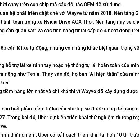
thời chạy trên con chip mà các đối tác OEM đã sử dụng.
quan hệ phát triển chặt chẽ với Wayve từ năm 2018. Nền tảng 
t tính toán trong xe Nvidia Drive AGX Thor. Nền tảng này sẽ c
g cần quan sát” và các tính năng tự lái cấp độ 4 hoạt động trê
iếp cận lái xe tự động, nhưng có những khác biệt quan trọng v
 hỗ trợ lái xe rảnh tay hoặc hệ thống tự lái hoàn toàn của mì
 riêng như Tesla. Thay vào đó, họ bán “AI hiện thân” của mìn
Uber.
g tiềm năng lớn nhất và chỉ khả thi vì Wayve đã xây dựng được
 cho biết phần mềm tự lái của startup sẽ được dùng để nâng 
27. Trong khi đó, Uber dự kiến triển khai thử nghiệm thương mạ
ve.
nh thử nghiệm. Uber có kế hoạch triển khai tại hơn 10 thị trư