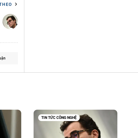
 THEO
uận
TIN TỨC CÔNG NGHỆ