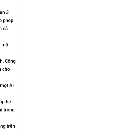
Gen 3
ho phép
n cả
ề mô
nh. Công
h cho
 một AI
cấp hệ
i trong
ờng trên