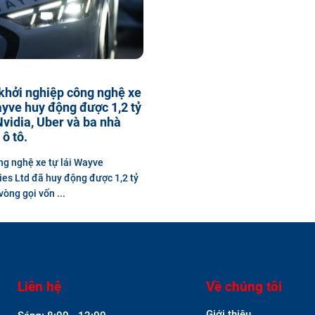
khởi nghiệp công nghệ xe
ayve huy động được 1,2 tỷ
vidia, Uber và ba nhà
 ô tô.
ng nghệ xe tự lái Wayve
es Ltd đã huy động được 1,2 tỷ
òng gọi vốn ...
Liên hệ
Về chúng tôi
Giới thiệu