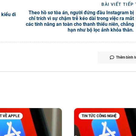
BÀI VIẾT TIẾP
Theo hồ sơ tòa án, người đứng đầu Instagram bị
kiểu di
chỉ trích vì sự chậm trễ kéo dài trong việc ra mắt
các tính năng an toàn cho thanh thiếu niên, chẳng
hạn như bộ lọc ảnh khỏa thân.
Thêm bình l
ẾT VỀ APPLE
TIN TỨC CÔNG NGHỆ