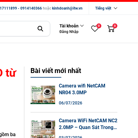
17111899 - 0914140366
hoặc
kinhdoanh@itw.vn
Tiếng việt
Tài khoản
0
0
Đăng Nhập
D từ
Bài viết mới nhất
Camera wifi NetCAM
NR04 3.0MP
06/07/2026
Camera WiFi NetCAM NC2
2.0MP – Quan Sát Trong
Nhà Sắc Nét, Ghi Hình
 gồm ba
03/07/2026