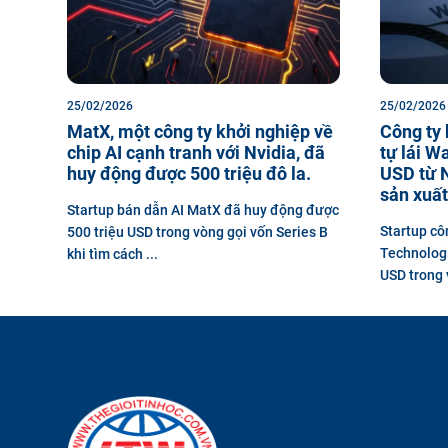
25/02/2026
25/02/2026
MatX, một công ty khởi nghiệp về
Công ty 
chip AI cạnh tranh với Nvidia, đã
tự lái W
huy động được 500 triệu đô la.
USD từ N
sản xuất
Startup bán dẫn AI MatX đã huy động được
Startup cô
500 triệu USD trong vòng gọi vốn Series B
Technologi
khi tìm cách ...
USD trong v