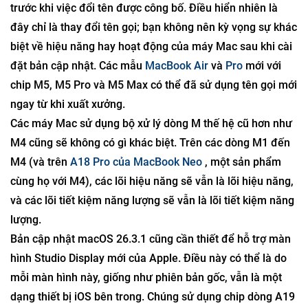
trước khi việc đổi tên được công bố. Điều hiển nhiên là
đây chỉ là thay đổi tên gọi; bạn không nên kỳ vọng sự khác
biệt về hiệu năng hay hoạt động của máy Mac sau khi cài
đặt bản cập nhật. Các mẫu
MacBook Air
và
Pro
mới với
chip M5, M5 Pro và M5 Max có thể đã sử dụng tên gọi mới
ngay từ khi xuất xưởng.
Các máy Mac sử dụng bộ xử lý dòng M thế hệ cũ hơn như
M4 cũng sẽ không có gì khác biệt. Trên các dòng M1 đến
M4 (và trên
A18 Pro của MacBook Neo
, một sản phẩm
cùng họ với M4), các lõi hiệu năng sẽ vẫn là lõi hiệu năng,
và các lõi tiết kiệm năng lượng sẽ vẫn là lõi tiết kiệm năng
lượng.
Bản cập nhật macOS 26.3.1 cũng cần thiết để hỗ trợ màn
hình Studio Display mới của Apple. Điều này có thể là do
mỗi màn hình này, giống như phiên bản gốc, vẫn là một
dạng thiết bị iOS bên trong. Chúng sử dụng chip dòng A19