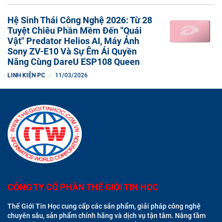
Hệ Sinh Thái Công Nghệ 2026: Từ 28
Tuyệt Chiêu Phần Mềm Đến "Quái
Vật" Predator Helios AI, Máy Ảnh
Sony ZV-E10 Và Sự Êm Ái Quyền
Năng Cùng DareU ESP108 Queen
LINH KIỆN PC
11/03/2026
CÔNG TY CỔ PHẦN THẾ GIỚI TIN HỌC
Thế Giới Tin Học cung cấp các sản phẩm, giải pháp công nghệ
chuyên sâu, sản phẩm chính hãng và dịch vụ tận tâm. Nâng tầm