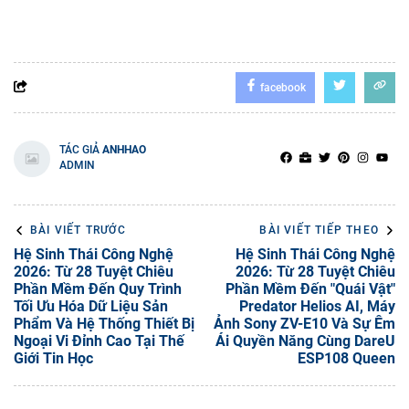
facebook
TÁC GIẢ
ANHHAO
ADMIN
BÀI VIẾT TRƯỚC
BÀI VIẾT TIẾP THEO
Hệ Sinh Thái Công Nghệ
Hệ Sinh Thái Công Nghệ
2026: Từ 28 Tuyệt Chiêu
2026: Từ 28 Tuyệt Chiêu
Phần Mềm Đến Quy Trình
Phần Mềm Đến "Quái Vật"
Tối Ưu Hóa Dữ Liệu Sản
Predator Helios AI, Máy
Phẩm Và Hệ Thống Thiết Bị
Ảnh Sony ZV-E10 Và Sự Êm
Ngoại Vi Đỉnh Cao Tại Thế
Ái Quyền Năng Cùng DareU
Giới Tin Học
ESP108 Queen